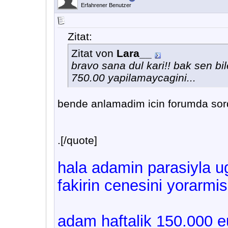
Erfahrener Benutzer
Zitat:
Zitat von
Lara__
bravo sana dul kari!! bak sen bil
750.00 yapilamaycagini...
bende anlamadim icin forumda sordu
.[/quote]
hala adamin parasiyla u
fakirin cenesini yorarmis
adam haftalik 150.000 e