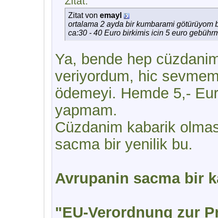
Zitat:
Zitat von
emayl
ortalama 2 ayda bir kumbarami götürüyom
ca:30 - 40 Euro birkimis icin 5 euro gebührm
Ya, bende hep cüzdanim
veriyordum, hic sevmem 
ödemeyi. Hemde 5,- Euro
yapmam.
Cüzdanim kabarik olmas
sacma bir yenilik bu.
Avrupanin sacma bir ka
"EU-Verordnung zur P