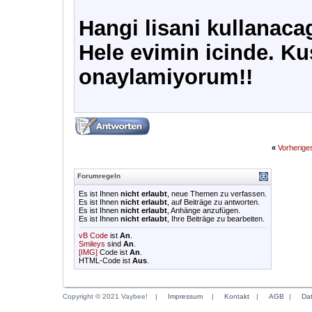
Hangi lisani kullanaca
Hele evimin icinde. K
onaylamiyorum!!
«
Vorherig
Forumregeln
Es ist Ihnen
nicht erlaubt
, neue Themen zu verfassen.
Es ist Ihnen
nicht erlaubt
, auf Beiträge zu antworten.
Es ist Ihnen
nicht erlaubt
, Anhänge anzufügen.
Es ist Ihnen
nicht erlaubt
, Ihre Beiträge zu bearbeiten.
vB Code
ist
An
.
Smileys
sind
An
.
[IMG]
Code ist
An
.
HTML-Code ist
Aus
.
Copyright © 2021 Vaybee!
|
Impressum
|
Kontakt
|
AGB
|
Da