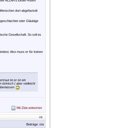
nter ALLAH'u Ekber-Rufen
e Menschen dort abgefackelt
abgeschlachtet oder Gläubige
utsche Gesellschaft. So soll es
indest. Also muss er für keinen
raut ist.er ist ein
türkisch ( aber vielleicht
 überlassen
Mit Zitat antworten
#
9
Beiträge: n/a