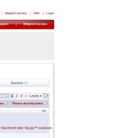
|
Mitglied werden
|
Hilfe
|
Login
uppen
Mitglied werden
Suchen
 von 7
1
2
3
>
Letzte
»
nen
Thema durchsuchen
#
1