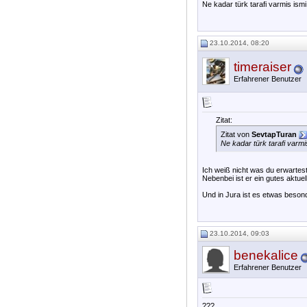
Ne kadar türk tarafi varmis ismi
23.10.2014, 08:20
timeraiser
Erfahrener Benutzer
Zitat:
Zitat von
SevtapTuran
Ne kadar türk tarafi varmi
Ich weiß nicht was du erwartest
Nebenbei ist er ein gutes aktue
Und in Jura ist es etwas beson
23.10.2014, 09:03
benekalice
Erfahrener Benutzer
???