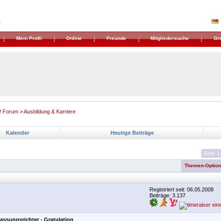
Mein Profil
Online
Freunde
Mitgliedersuche
Gr
! Forum
>
Ausbildung & Karriere
Kalender
Heutige Beiträge
Seite 1
Themen-Optio
Registriert seit: 06.05.2008
Beiträge: 3.137
assungsrichter - Gratulation