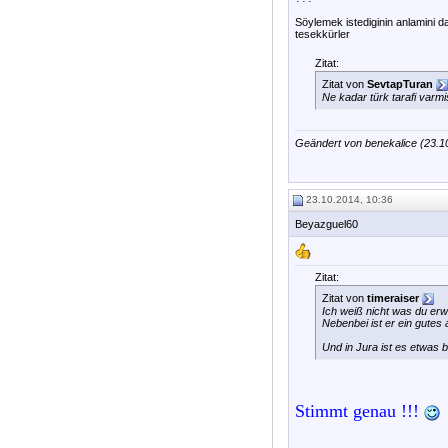
Söylemek istediginin anlamini dah
tesekkürler
Zitat:
Zitat von
SevtapTuran
Ne kadar türk tarafi varmi
Geändert von benekalice (23.
23.10.2014, 10:36
Beyazguel60
Zitat:
Zitat von
timeraiser
Ich weiß nicht was du erwa
Nebenbei ist er ein gutes
Und in Jura ist es etwas 
Stimmt genau !!!