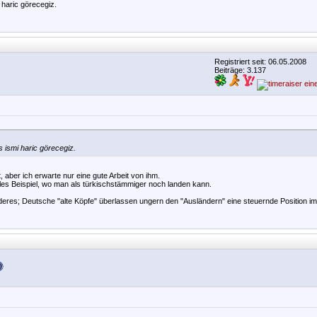
 haric görecegiz.
Registriert seit: 06.05.2008
Beiträge: 3.137
s ismi haric görecegiz.
, aber ich erwarte nur eine gute Arbeit von ihm.
lles Beispiel, wo man als türkischstämmiger noch landen kann.
deres; Deutsche "alte Köpfe" überlassen ungern den "Ausländern" eine steuernde Position i