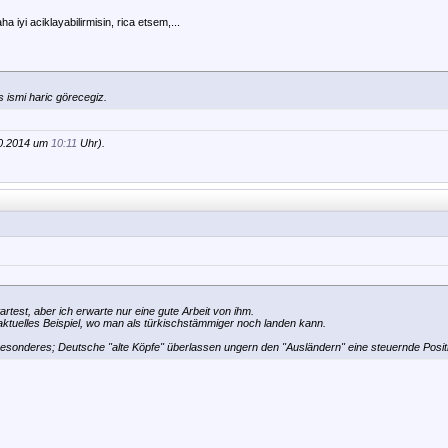
a iyi aciklayabilirmisin, rica etsem,...
s ismi haric görecegiz.
10.2014 um
10:11
Uhr).
rtest, aber ich erwarte nur eine gute Arbeit von ihm.
 aktuelles Beispiel, wo man als türkischstämmiger noch landen kann.
besonderes; Deutsche "alte Köpfe" überlassen ungern den "Ausländern" eine steuernde Posit