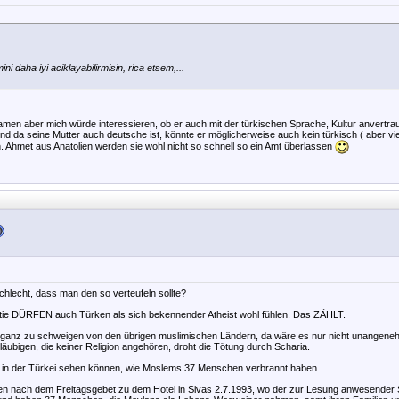
ni daha iyi aciklayabilirmisin, rica etsem,...
men aber mich würde interessieren, ob er auch mit der türkischen Sprache, Kultur anvertraut
 und da seine Mutter auch deutsche ist, könnte er möglicherweise auch kein türkisch ( aber vie
n. Ahmet aus Anatolien werden sie wohl nicht so schnell so ein Amt überlassen
hlecht, dass man den so verteufeln sollte?
atie DÜRFEN auch Türken als sich bekennender Atheist wohl fühlen. Das ZÄHLT.
, ganz zu schweigen von den übrigen muslimischen Ländern, da wäre es nur nicht unangen
äubigen, die keiner Religion angehören, droht die Tötung durch Scharia.
 in der Türkei sehen können, wie Moslems 37 Menschen verbrannt haben.
en nach dem Freitagsgebet zu dem Hotel in Sivas 2.7.1993, wo der zur Lesung anwesender Sch