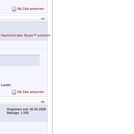
Mit Zitat antworten
#
4
m Lande!
Mit Zitat antworten
#
5
Registriert seit: 06.05.2008
Beiträge: 1.595