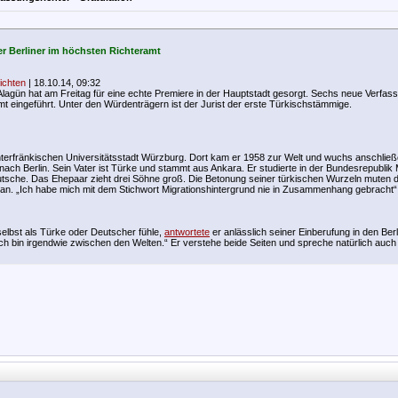
er Berliner im höchsten Richteramt
ichten
| 18.10.14, 09:32
lagün hat am Freitag für eine echte Premiere in der Hauptstadt gesorgt. Sechs neue Verfas
Amt eingeführt. Unter den Würdenträgern ist der Jurist der erste Türkischstämmige.
terfränkischen Universitätsstadt Würzburg. Dort kam er 1958 zur Welt und wuchs anschließ
nach Berlin. Sein Vater ist Türke und stammt aus Ankara. Er studierte in der Bundesrepublik
utsche. Das Ehepaar zieht drei Söhne groß. Die Betonung seiner türkischen Wurzeln muten d
 an. „Ich habe mich mit dem Stichwort Migrationshintergrund nie in Zusammenhang gebracht“,
 selbst als Türke oder Deutscher fühle,
antwortete
er anlässlich seiner Einberufung in den Berl
h bin irgendwie zwischen den Welten.“ Er verstehe beide Seiten und spreche natürlich auch