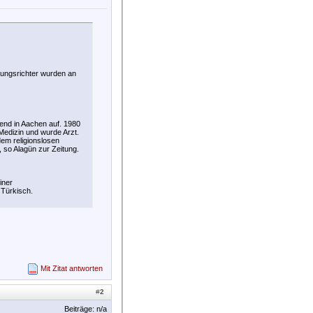
sungsrichter wurden an
end in Aachen auf. 1980
 Medizin und wurde Arzt.
em religionslosen
 so Alagün zur Zeitung.
iner
 Türkisch.
Mit Zitat antworten
#
2
Beiträge: n/a