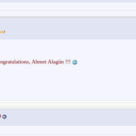
ion
!
ngratulations, Ahmet Alagün !!!
n