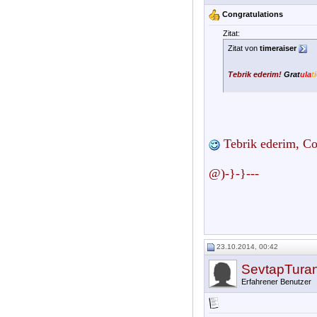
Congratulations
Zitat:
Zitat von
timeraiser
Tebrik ederim!
Grat
ula
t
Tebrik ederim, Co
@)-}-}---
23.10.2014, 00:42
SevtapTura
Erfahrener Benutzer