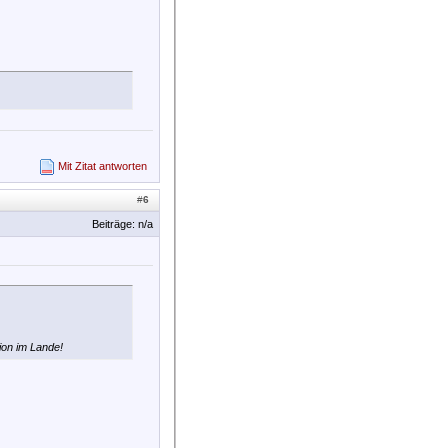
Mit Zitat antworten
#
6
Beiträge: n/a
ion im Lande!