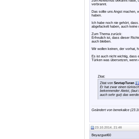
zum Atheismus bekannt hatte, 
verbrannt.
Das sollte uns Angst machen, w
haben.
Ich habe noch nie gehört, dass 
abgefackelt haben, auch keine
Zum Thema zurück:
Erfreulich ist, dass dieser Rich
auch bleiben.
Wir wollen keinen, der vorhat,
Es ist auch nicht wichtig, dass
Türken was übersetzen, wenn er
Zitat:
Zitat von
SevtapTuran
Er hat zwar einen türkisc
bekennender Ateist, (laut 
auch sehr gut) das werden
Geändert von benekalice (23.
23.10.2014, 21:46
Beyazguel60