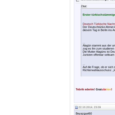
Zitat:
Erster türkischstämmig
Deutsch Türkische Nachr
Der Deutschtürke Ahmet A
diesem Tag in Berlin ins 
...
Alagün stammt aus der un
zog es ihn zum studieren 
Die Mutter Alagüns ist De
Juristen offenbar seltsam
...
Auf die Frage, ob er sich
Richterwahlausschuss: „Ic
Tebrik ederim!
Grat
ula
tion
!
22.10.2014, 23:09
Beyazguel60