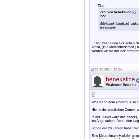
Zitat:
Zitat von
benekalice
???
Söylemek istediginin anlami
tesekkürler
Er hat zwar einen türkischen Na
Ateist, (laut Medienberichten )
werden wir mit der Zeit erfahre
23.10.2014, 20:24
benekalice
Erfahrener Benutzer
Was ist an dem Atheismus so sc
Hier in der westlichen Demokr
In der Türkei wäre das anders
ins Auge sehen. Denn, den Ungl
Schon vor 20 Jahren haben wir
Eine Meute Imam-Hatip'ler ging