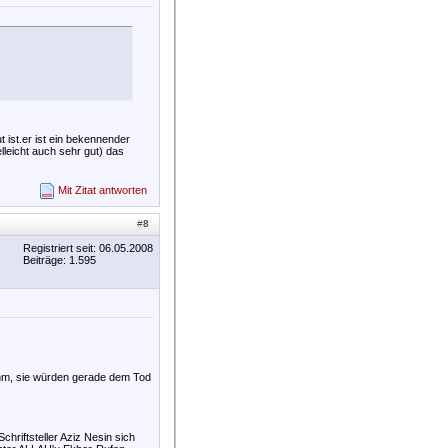
 ist.er ist ein bekennender
lleicht auch sehr gut) das
Mit Zitat antworten
#
8
Registriert seit: 06.05.2008
Beiträge: 1.595
ehm, sie würden gerade dem Tod
riftsteller Aziz Nesin sich