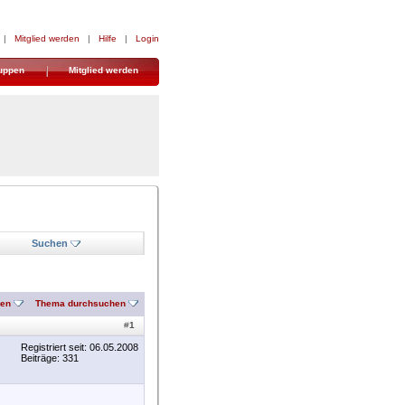
|
Mitglied werden
|
Hilfe
|
Login
uppen
Mitglied werden
Suchen
nen
Thema durchsuchen
#
1
Registriert seit: 06.05.2008
Beiträge: 331