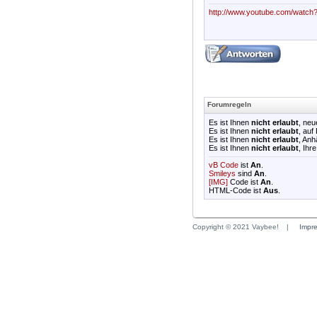
http://www.youtube.com/watch
Forumregeln
Es ist Ihnen
nicht erlaubt
, ne
Es ist Ihnen
nicht erlaubt
, auf
Es ist Ihnen
nicht erlaubt
, An
Es ist Ihnen
nicht erlaubt
, Ihr
vB Code
ist
An
.
Smileys
sind
An
.
[IMG]
Code ist
An
.
HTML-Code ist
Aus
.
Copyright © 2021 Vaybee!
|
Impr