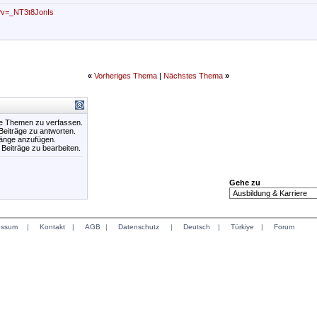
?v=_NT3t8JonIs
«
Vorheriges Thema
|
Nächstes Thema
»
ue Themen zu verfassen.
 Beiträge zu antworten.
hänge anzufügen.
e Beiträge zu bearbeiten.
Gehe zu
essum
|
Kontakt
|
AGB
|
Datenschutz
|
Deutsch
|
Türkiye
|
Forum