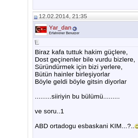
12.02.2014, 21:35
Yar_dan
Erfahrener Benutzer
Biraz kafa tuttuk hakim güçlere,
Dost geçinenler bile vurdu bizlere,
Süründürmek için bizi yerlere,
Bütün hainler birleşiyorlar
Böyle geldi böyle gitsin diyorlar
.........siiriyin bu bülümü.........
ve soru..1
ABD ortadogu esbaskani KIM...?..