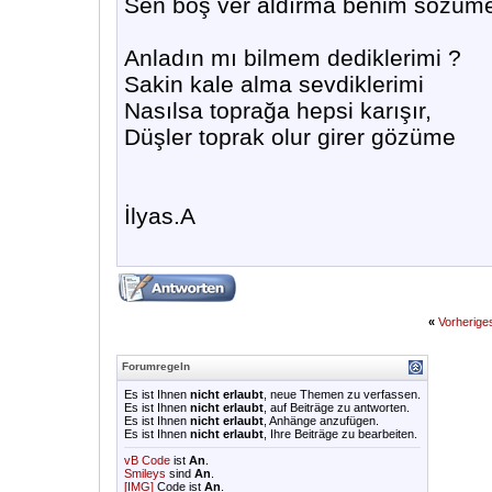
Sen boş ver aldırma benim sözüm
Anladın mı bilmem dediklerimi ?
Sakin kale alma sevdiklerimi
Nasılsa toprağa hepsi karışır,
Düşler toprak olur girer gözüme
İlyas.A
«
Vorherig
Forumregeln
Es ist Ihnen
nicht erlaubt
, neue Themen zu verfassen.
Es ist Ihnen
nicht erlaubt
, auf Beiträge zu antworten.
Es ist Ihnen
nicht erlaubt
, Anhänge anzufügen.
Es ist Ihnen
nicht erlaubt
, Ihre Beiträge zu bearbeiten.
vB Code
ist
An
.
Smileys
sind
An
.
[IMG]
Code ist
An
.