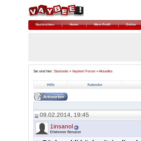
Nachrichten
Home
Mein Profil
Online
Sie sind hier:
Startseite
>
Vaybee! Forum
>
Aktuelles
Hilfe
Kalender
09.02.2014, 19:45
1insanol
Erfahrener Benutzer