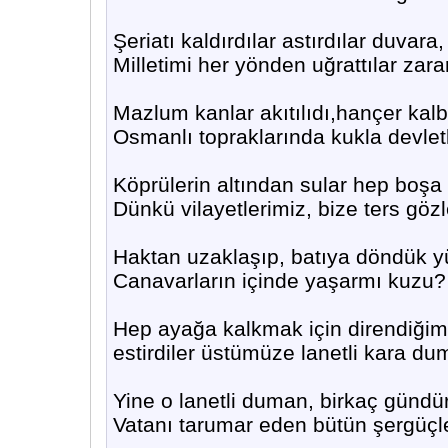
Şeriatı kaldırdılar astırdılar duvara,
Milletimi her yönden uğrattılar zara
Mazlum kanlar akıtılıdı,hançer kalb
Osmanlı topraklarında kukla devlet
Köprülerin altından sular hep boşa 
Dünkü vilayetlerimiz, bize ters gözl
Haktan uzaklaşıp, batıya döndük y
Canavarların içinde yaşarmı kuzu?
Hep ayağa kalkmak için direndiği
estirdiler üstümüze lanetli kara du
Yine o lanetli duman, birkaç gündür 
Vatanı tarumar eden bütün şergüçler