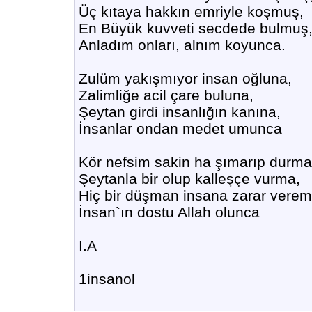
Üç kıtaya hakkın emriyle koşmuş,
En Büyük kuvveti secdede bulmuş
Anladım onları, alnım koyunca.
Zulüm yakışmıyor insan oğluna,
Zalimliğe acil çare buluna,
Şeytan girdi insanlığın kanına,
İnsanlar ondan medet umunca
Kör nefsim sakin ha şımarıp durma
Şeytanla bir olup kalleşçe vurma,
Hiç bir düşman insana zarar verem
İnsan`ın dostu Allah olunca
I.A
1insanol