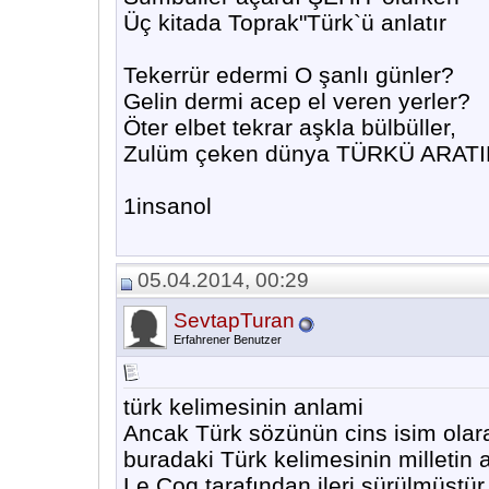
Üç kitada Toprak"Türk`ü anlatır
Tekerrür edermi O şanlı günler?
Gelin dermi acep el veren yerler?
Öter elbet tekrar aşkla bülbüller,
Zulüm çeken dünya TÜRKÜ ARAT
1insanol
05.04.2014, 00:29
SevtapTuran
Erfahrener Benutzer
türk kelimesinin anlami
Ancak Türk sözünün cins isim ol
buradaki Türk kelimesinin milletin a
Le Coq tarafından ileri sürülmüştür