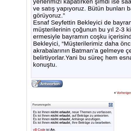
yerlerimizi kapatırken şimdi ise saa
ve satış yapıyoruz. Bütün bunları b
görüyoruz.”
Esnaf Seyfettin Bekleyici de bayra
müşterilerinin çoğunun bu yıl 2-3 k
ermesiyle bayramın coşku içerisinde
Bekleyici, “Müşterilerimiz daha ön
akrabalarının Batman’a gelmeye çe
belirtiyorlar.Yani bu süreç hem es
konuştu.
«
Vorherig
Forumregeln
Es ist Ihnen
nicht erlaubt
, neue Themen zu verfassen.
Es ist Ihnen
nicht erlaubt
, auf Beiträge zu antworten.
Es ist Ihnen
nicht erlaubt
, Anhänge anzufügen.
Es ist Ihnen
nicht erlaubt
, Ihre Beiträge zu bearbeiten.
vB Code
ist
An
.