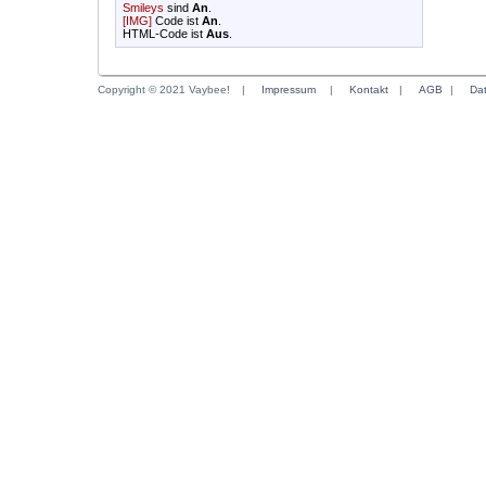
Smileys
sind
An
.
[IMG]
Code ist
An
.
HTML-Code ist
Aus
.
Copyright © 2021 Vaybee!
|
Impressum
|
Kontakt
|
AGB
|
Da