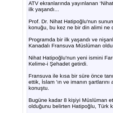
ATV ekranlarında yayınlanan ‘Nihat
ilk yaşandı...
Prof. Dr. Nihat Hatipoğlu'nun sun
konuğu, bu kez ne bir din alimi ne d
Programda bir ilk yaşandı ve nişanl
Kanadalı Fransuva Müslüman oldu
Nihat Hatipoğlu'nun yeni ismini F
Kelime-i Şehadet getirdi.
Fransuva ile kısa bir süre önce tanı
ettik, İslam 'ın ve imanın şartlarını
konuştu.
Bugüne kadar 8 kişiyi Müslüman etm
olduğunu belirten Hatipoğlu, Türk kı