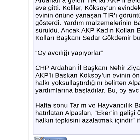
Ardahan’a gelen TIR’lar AKP’li Be
eve gitti. Koliler, Köksoy’un evinde
evinin önüne yanaşan TIR’ı görüntü
gösterdi. Yardım malzemelerinin Ba
sürüldü. Ancak AKP Kadın Kolları
Kolları Başkanı Sedar Gökdemir bu 
“Oy avcılığı yapıyorlar”
CHP Ardahan İl Başkanı Nehir Ziya
AKP’li Başkan Köksoy’un evinin önü
halkı yoksullaştırdığını belirten Al
yardımlarına başladılar. Bu, oy avcıl
Hafta sonu Tarım ve Hayvancılık B
hatırlatan Alpaslan, “Eker’in geliş
halkın tepkisini azalatmak içindir” i