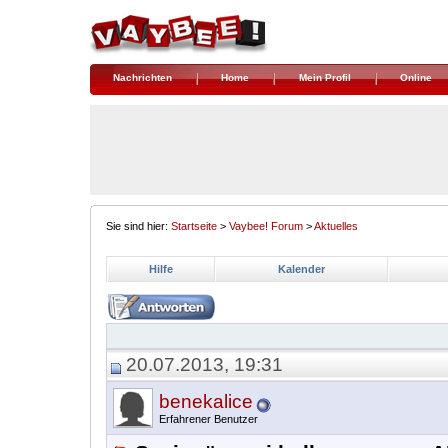
Nachrichten
Home
Mein Profil
Online
Sie sind hier:
Startseite
>
Vaybee! Forum
>
Aktuelles
Hilfe
Kalender
20.07.2013, 19:31
benekalice
Erfahrener Benutzer