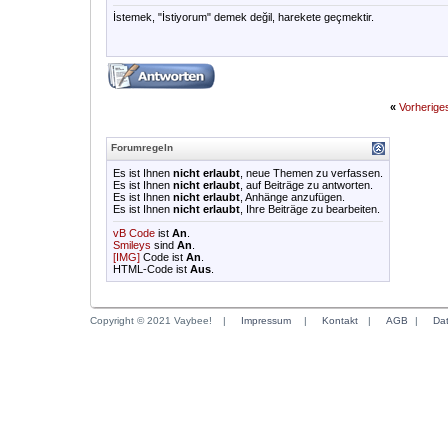
İstemek, "İstiyorum" demek değil, harekete geçmektir.
«
Vorherig
Forumregeln
Es ist Ihnen
nicht erlaubt
, neue Themen zu verfassen.
Es ist Ihnen
nicht erlaubt
, auf Beiträge zu antworten.
Es ist Ihnen
nicht erlaubt
, Anhänge anzufügen.
Es ist Ihnen
nicht erlaubt
, Ihre Beiträge zu bearbeiten.
vB Code
ist
An
.
Smileys
sind
An
.
[IMG]
Code ist
An
.
HTML-Code ist
Aus
.
Copyright © 2021 Vaybee!
|
Impressum
|
Kontakt
|
AGB
|
Da