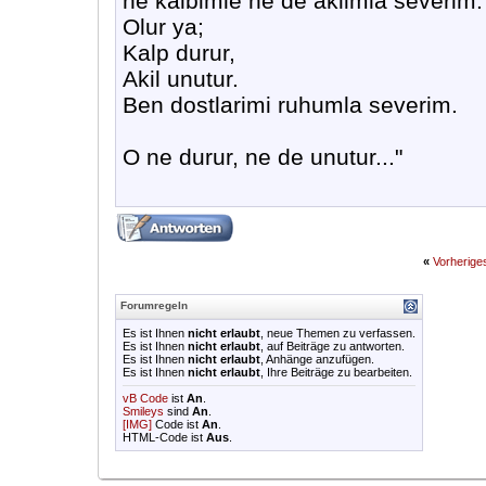
ne kalbimle ne de aklimla severim.
Olur ya;
Kalp durur,
Akil unutur.
Ben dostlarimi ruhumla severim.
O ne durur, ne de unutur..."
«
Vorherig
Forumregeln
Es ist Ihnen
nicht erlaubt
, neue Themen zu verfassen.
Es ist Ihnen
nicht erlaubt
, auf Beiträge zu antworten.
Es ist Ihnen
nicht erlaubt
, Anhänge anzufügen.
Es ist Ihnen
nicht erlaubt
, Ihre Beiträge zu bearbeiten.
vB Code
ist
An
.
Smileys
sind
An
.
[IMG]
Code ist
An
.
HTML-Code ist
Aus
.