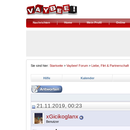
Nachrichten
Home
Mein Profil
Online
Sie sind hier:
Startseite
>
Vaybee! Forum
>
Liebe, Flirt & Partnerschaft
Hilfe
Kalender
21.11.2019, 00:23
xGicikoglanx
Benutzer