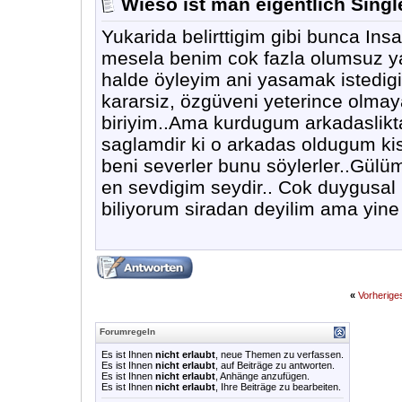
Wieso ist man eigentlich Singl
Yukarida belirttigim gibi bunca In
mesela benim cok fazla olumsuz ya
halde öyleyim ani yasamak istedigi
kararsiz, özgüveni yeterince olmay
biriyim..Ama kurdugum arkadaslikta
saglamdir ki o arkadas oldugum kis
beni severler bunu söylerler..Gü
en sevdigim seydir.. Cok duygusal
biliyorum siradan deyilim ama yine 
«
Vorherig
Forumregeln
Es ist Ihnen
nicht erlaubt
, neue Themen zu verfassen.
Es ist Ihnen
nicht erlaubt
, auf Beiträge zu antworten.
Es ist Ihnen
nicht erlaubt
, Anhänge anzufügen.
Es ist Ihnen
nicht erlaubt
, Ihre Beiträge zu bearbeiten.