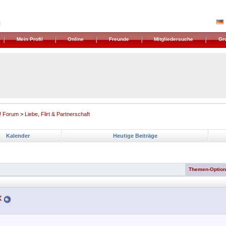
Mein Profil
Online
Freunde
Mitgliedersuche
Gr
! Forum
>
Liebe, Flirt & Partnerschaft
Kalender
Heutige Beiträge
Themen-Optio
x