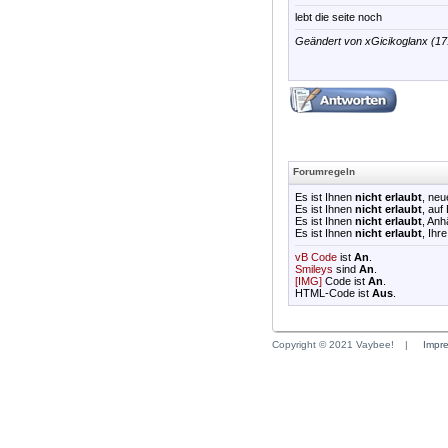
lebt die seite noch
Geändert von xGicikoglanx (1
Forumregeln
Es ist Ihnen
nicht erlaubt
, ne
Es ist Ihnen
nicht erlaubt
, auf
Es ist Ihnen
nicht erlaubt
, An
Es ist Ihnen
nicht erlaubt
, Ihr
vB Code
ist
An
.
Smileys
sind
An
.
[IMG]
Code ist
An
.
HTML-Code ist
Aus
.
Copyright © 2021 Vaybee!
|
Impr