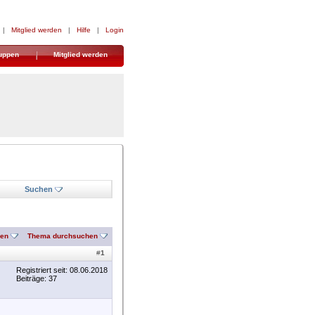
|
Mitglied werden
|
Hilfe
|
Login
uppen
Mitglied werden
Suchen
nen
Thema durchsuchen
#
1
Registriert seit: 08.06.2018
Beiträge: 37