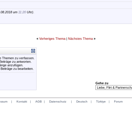
7.08.2018 um
11:20
Uhr).
«
Vorheriges Thema
|
Nächstes Thema
»
ue Themen zu verfassen.
 Beiträge zu antworten.
hänge anzufügen.
e Beiträge zu bearbeiten.
Gehe zu
essum
|
Kontakt
|
AGB
|
Datenschutz
|
Deutsch
|
Türkiye
|
Forum