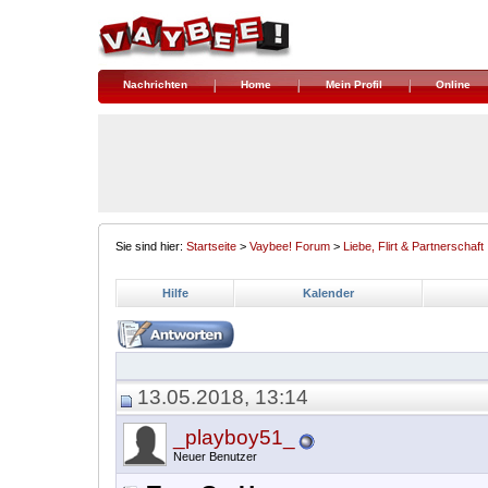
Nachrichten
Home
Mein Profil
Online
Sie sind hier:
Startseite
>
Vaybee! Forum
>
Liebe, Flirt & Partnerschaft
Hilfe
Kalender
13.05.2018, 13:14
_playboy51_
Neuer Benutzer