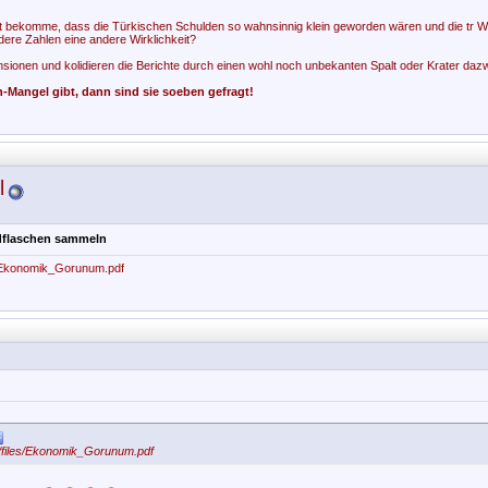
ert bekomme, dass die Türkischen Schulden so wahnsinnig klein geworden wären und die tr Wirt
dere Zahlen eine andere Wirklichkeit?
ensionen und kolidieren die Berichte durch einen wohl noch unbekanten Spalt oder Krater da
-Mangel gibt, dann sind sie soeben gefragt!
l
dflaschen sammeln
es/Ekonomik_Gorunum.pdf
r/files/Ekonomik_Gorunum.pdf