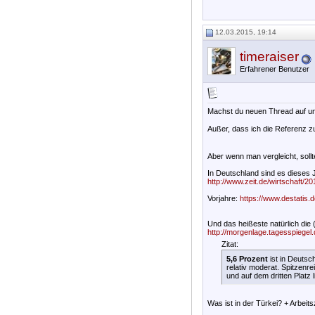
12.03.2015, 19:14
timeraiser
Erfahrener Benutzer
Machst du neuen Thread auf und
Außer, dass ich die Referenz z
Aber wenn man vergleicht, sollt
In Deutschland sind es dieses
http://www.zeit.de/wirtschaft/20
Vorjahre:
https://www.destatis
Und das heißeste natürlich die 
http://morgenlage.tagesspiegel
Zitat:
5,6 Prozent
ist in Deutsch
relativ moderat. Spitzenrei
und auf dem dritten Platz 
Was ist in der Türkei? + Arbeits