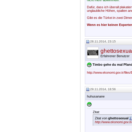
nicht mehr abwimmeln.
Dafür, dass ich überall plakati
unglaubliche Höhen, spalten an
Gibt es die Türkei in zwei Dim
Wenn es hier keinen Experten
28.11.2014, 23:15
ghettosexua
Erfahrener Benutzer
Timbo gehe du mal Pfan
http://www.ekonomi.gov.tr/fil
29.11.2014, 18:56
huhusanane
Zitat:
Zitat von
ghettosexual
http://www.ekonomi.gov.t