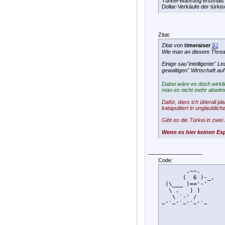
Türkei-Währung erstmals d
Dollar-Verkäufe der türki
Zitat:
Zitat von
timeraiser
Wie man an diesem Thread 
Einige sau"intelligente"
gewaltigen" Wirtschaft au
Dabei wäre es doch wirkli
man es nicht mehr abwim
Dafür, dass ich überall p
katapultiert in unglaublic
Gibt es die Türkei in zwe
Wenn es hier keinen Exp
__________________
Code:
       ,~~.

      (  6 )-_,

 (\___ )=='-'

  \ .   ) )

   \ `-' /    

~'`~'`~'`~'`~