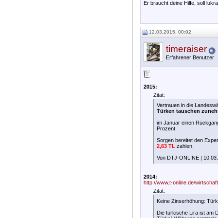
Er braucht deine Hilfe, soll lukr
12.03.2015, 00:02
timeraiser
Erfahrener Benutzer
2015:
Zitat:
Vertrauen in die Landesw
Türken tauschen zuneh
im Januar einen Rückgang
Prozent
...
Sorgen bereitet den Exper
2,63 TL
zahlen.
Von DTJ-ONLINE | 10.03.
2014:
http://www.t-online.de/wirtschaft
Zitat:
Keine Zinserhöhung: Türki
Die türkische Lira ist am