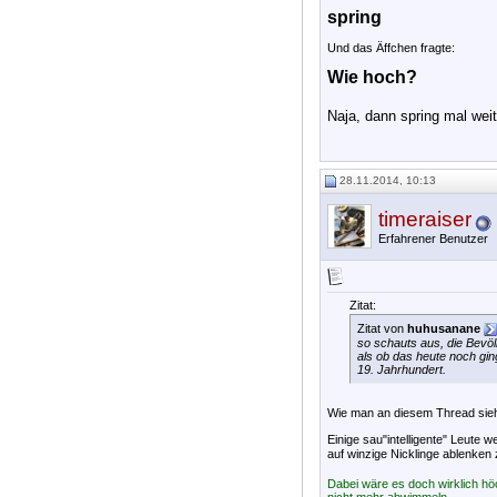
spring
Und das Äffchen fragte:
Wie hoch?
Naja, dann spring mal weite
28.11.2014, 10:13
timeraiser
Erfahrener Benutzer
Zitat:
Zitat von
huhusanane
so schauts aus, die Bevöl
als ob das heute noch ging
19. Jahrhundert.
Wie man an diesem Thread sieht
Einige sau"intelligente" Leute
auf winzige Nicklinge ablenken
Dabei wäre es doch wirklich hö