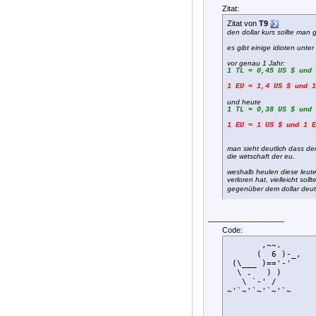
Zitat:
Zitat von
T9
den dollar kurs sollte man
es gibt einige idioten unte
vor genau 1 Jahr:
1 TL = 0,45 US $ und 
1 EU = 1,4 US $ und 1
und heute
1 TL = 0,38 US $ und 
1 EU = 1 US $ und 1 E
man sieht deutlich dass der
die wirtschaft der eu.
weshalb heulen diese leute n
verloren hat, vielleicht so
gegenüber dem dollar deutli
__________________
Code:
       ,~~.

      (  6 )-_,

 (\___ )=='-'

  \ .   ) )

   \ `-' /    

~'`~'`~'`~'`~