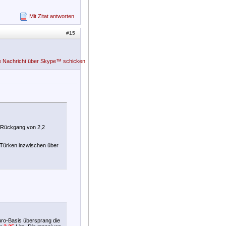
Mit Zitat antworten
#
15
n Rückgang von 2,2
e Türken inzwischen über
Euro-Basis übersprang die