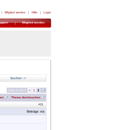
|
Mitglied werden
|
Hilfe
|
Login
uppen
Mitglied werden
Suchen
Seite 2 von 2
<
1
2
nen
Thema durchsuchen
#
11
Beiträge: n/a