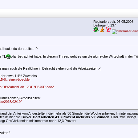
Registriert seit: 06.05.2008
Beiträge: 3.137
 heulst du dort selbst :P
u TL
ollar betrachtet habe: In diesem Thread geht es um die glorreiche Wirtschaft in der Tü
e man auch die Reallöhne in Betracht ziehen und die Arbeitszeiten ;-)
 Jahr etwa 1.4% Zuwachs.
15-0...eigen-boeckler
.de/DE/ZahlenFak...2DF7FE40D.cae2
(unbezahlten) Arbeitszeiten:
.de/2015/02/19/
land der Anteil von Angestellten, die mehr als 50 Stunden die Woche arbeiten. Im international
ter ist hier die
Türkei. Dort arbeiten 43.3 Prozent mehr als 50 Stunden
. Platz zwei belegt
liegt Großbritannien mit immerhin noch 12,3 Prozent.
zeiten?