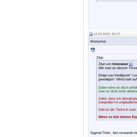
12.03.2015, 00:17
Anonymus
Zitat:
Zitat von
timeraiser
Wie man an diesem Thread 
Einige sau"intelligente"
gewaltigen" Wirtschaft au
Dabei wäre es doch wirkli
man es nicht mehr abwim
Dafür, dass ich überall p
katapultiert in unglaublic
Gibt es die Türkei in zwe
Wenn es hier keinen Exp
Sagmal Timbi , bist verwandt m