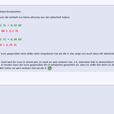
 global beobachten.
r uns die einfach nur keine ahnung von der wirtschaft haben.
1 TL = 0,32 EU
 EU = 3,1 TL
1 TL = 0,36 EU
U = 2,75 TL
 euro gegenüber dem dollar mehr eingebüsst hat als die tl. das zeigt uns auch dass die wirtschaft d
icht weil der euro in einem jahr so stark an wert verloren hat. z.b. timeraiser lebt in deutschland 
llte er heulen dass der euro gegenüber der tl schwächer geworden ist. aber es sollte ihm mehr zu
ch höher an wert verloren hat als die tl.