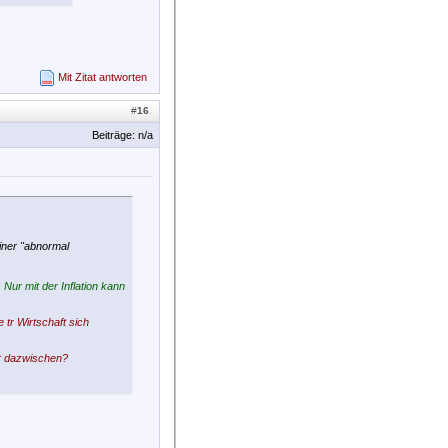
Mit Zitat antworten
#
16
Beiträge: n/a
iner "abnormal
Nur mit der Inflation kann
tr Wirtschaft sich
er dazwischen?