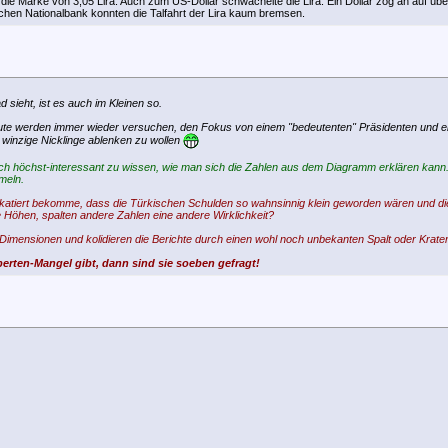
ie Marke von 3,05 Lira. Auch zum US-Dollar schwächelte die Lira: Ein Dollar zog an auf üb
schen Nationalbank konnten die Talfahrt der Lira kaum bremsen.
sieht, ist es auch im Kleinen so.
 Leute werden immer wieder versuchen, den Fokus von einem "bedeutenten" Präsidenten und e
f winzige Nicklinge ablenken zu wollen
ch höchst-interessant zu wissen, wie man sich die Zahlen aus dem Diagramm erklären kann. 
meln.
lakatiert bekomme, dass die Türkischen Schulden so wahnsinnig klein geworden wären und die 
he Höhen, spalten andere Zahlen eine andere Wirklichkeit?
i Dimensionen und kolidieren die Berichte durch einen wohl noch unbekanten Spalt oder Krat
erten-Mangel gibt, dann sind sie soeben gefragt!