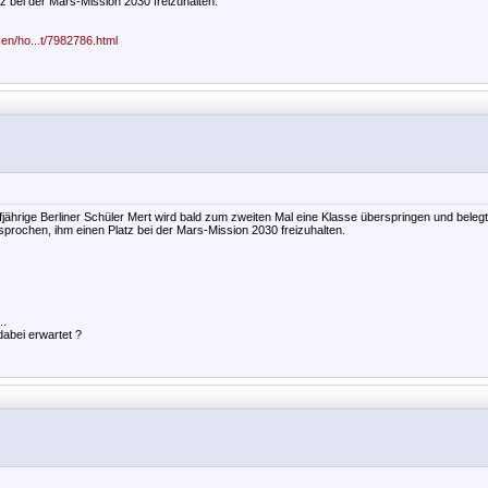
z bei der Mars-Mission 2030 freizuhalten.
en/ho...t/7982786.html
jährige Berliner Schüler Mert wird bald zum zweiten Mal eine Klasse überspringen und beleg
prochen, ihm einen Platz bei der Mars-Mission 2030 freizuhalten.
..
dabei erwartet ?