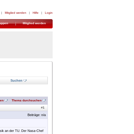
|
Mitglied werden
|
Hilfe
|
Login
uppen
Mitglied werden
Suchen
nen
Thema durchsuchen
#
1
Beiträge: n/a
hysik an der TU. Der Nasa-Chef