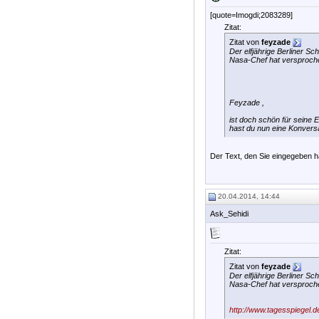
[quote=Imogdi;2083289]
Zitat:
Zitat von
feyzade
Der elfjährige Berliner S
Nasa-Chef hat versprochen
Feyzade ,
ist doch schön für seine El
hast du nun eine Konversa
Der Text, den Sie eingegeben ha
20.04.2014, 14:44
Ask_Sehidi
Zitat:
Zitat von
feyzade
Der elfjährige Berliner S
Nasa-Chef hat versprochen
http://www.tagesspiegel.d