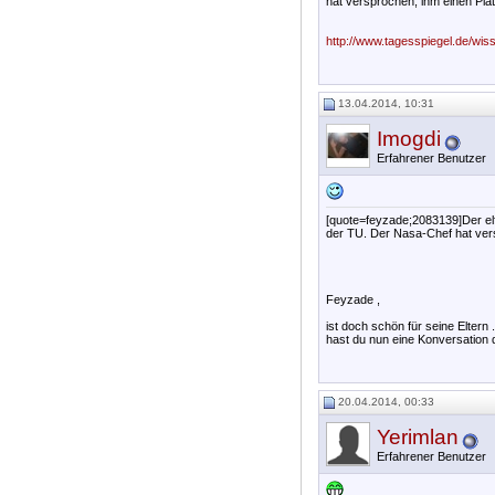
hat versprochen, ihm einen Plat
http://www.tagesspiegel.de/wiss
13.04.2014, 10:31
Imogdi
Erfahrener Benutzer
[quote=feyzade;2083139]Der elf
der TU. Der Nasa-Chef hat vers
Feyzade ,
ist doch schön für seine Eltern .
hast du nun eine Konversation 
20.04.2014, 00:33
Yerimlan
Erfahrener Benutzer