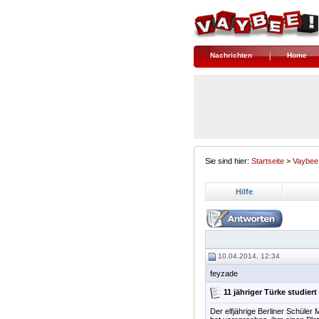
Nachrichten
Home
Sie sind hier:
Startseite
>
Vaybee
Hilfe
10.04.2014, 12:34
feyzade
11 jähriger Türke studiert
Der elfjährige Berliner Schüle