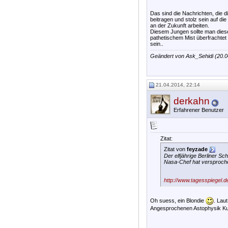
Das sind die Nachrichten, die d
beitragen und stolz sein auf d
an der Zukunft arbeiten.
Diesem Jungen sollte man diese 
pathetischem Mist überfrachtet
sein..
Geändert von Ask_Sehidi (20.
21.04.2014, 22:14
derkahn
Erfahrener Benutzer
Zitat:
Zitat von
feyzade
Der elfjährige Berliner S
Nasa-Chef hat versprochen
http://www.tagesspiegel.d
Oh suess, ein Blondie
. Lau
Angesprochenen Astophysik Kur