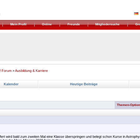
Mein Profil
Online
Freunde
Mitgliedersuche
Gr
! Forum
>
Ausbildung & Karriere
Kalender
Heutige Beiträge
Themen-Optio
r Mert wird bald zum zweiten Mal eine Klasse überspringen und belegt schon Kurse in Astrop