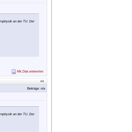
trophysik an der TU. Der
Mit Zitat antworten
#
4
Beiträge: n/a
trophysik an der TU. Der