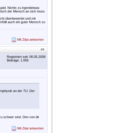
spiel. Nichts zu irgendetwas
. Doch der Mensch an sich muss
icht überbewertet und mit
rfüllt auch ein guter Mensch zu
Mit Zitat antworten
#
5
Registriert seit: 06.05.2008
Beiträge: 1.056
trophysik an der TU. Der
 zu schwer sind. Den von dir
Mit Zitat antworten