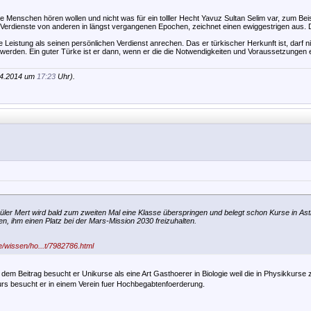
ie Menschen hören wollen und nicht was für ein tolller Hecht Yavuz Sultan Selim var, zum Bei
ie Verdienste von anderen in längst vergangenen Epochen, zeichnet einen ewiggestrigen aus
Leistung als seinen persönlichen Verdienst anrechen. Das er türkischer Herkunft ist, darf n
 werden. Ein guter Türke ist er dann, wenn er die die Notwendigkeiten und Voraussetzungen e
04.2014 um
17:23
Uhr).
chüler Mert wird bald zum zweiten Mal eine Klasse überspringen und belegt schon Kurse in As
, ihm einen Platz bei der Mars-Mission 2030 freizuhalten.
e/wissen/ho...t/7982786.html
t dem Beitrag besucht er Unikurse als eine Art Gasthoerer in Biologie weil die in Physikkurse
s besucht er in einem Verein fuer Hochbegabtenfoerderung.