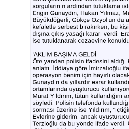
sorgularının ardından tutuklama 
Engin Günaydın, Hakan Yılmaz, M
Büyükdöğerli, Gökçe Özyol'un da ar
kefaletle serbest bırakırken, bu kiş
dışına çıkış yasağı kararı verdi. E
ise tutuklanarak cezaevine konuldu
'AKLIM BAŞIMA GELDİ'
Öte yandan polisin ifadesini aldığ
anlattı. İddiaya göre İmirzalıoğlu 
operasyon benim için hayırlı olaca
Günaydın da yıllardır esrar kulland
ortamlarında uyuşturucu kullanıyor
Murat Yıldırım, tütün kullandığını 
söyledi. Polisin telefonda kullandığı
sorması üzerine ise Yıldırım, "İçtiğ
Evlerine giderim, ancak uyuşturucu
Terzioğlu da bu yönde ifade verdi. Ü