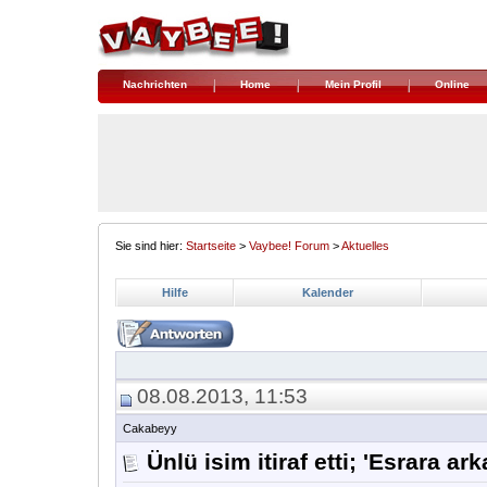
Nachrichten
Home
Mein Profil
Online
Sie sind hier:
Startseite
>
Vaybee! Forum
>
Aktuelles
Hilfe
Kalender
08.08.2013, 11:53
Cakabeyy
Ünlü isim itiraf etti; 'Esrara ar