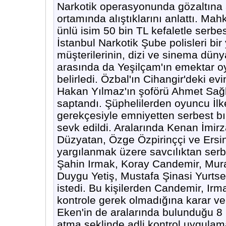
Narkotik operasyonunda gözaltına 
ortamında alıştıklarını anlattı. Mah
ünlü isim 50 bin TL kefaletle serbes
İstanbul Narkotik Şube polisleri bir
müşterilerinin, dizi ve sinema dünya
arasında da Yeşilçam'ın emektar 
belirledi. Özbal'ın Cihangir'deki evi
Hakan Yılmaz'ın şoförü Ahmet Sağla
saptandı. Şüphelilerden oyuncu İlk
gerekçesiyle emniyetten serbest bır
sevk edildi. Aralarında Kenan İmirz
Düzyatan, Özge Özpirinççi ve Ersin
yargılanmak üzere savcılıktan serbe
Şahin Irmak, Koray Candemir, Mura
Duygu Yetiş, Mustafa Şinasi Yurtsev
istedi. Bu kişilerden Candemir, Irm
kontrole gerek olmadığına karar ve
Eken'in de aralarında bulunduğu 8 
atma şeklinde adli kontrol uygulama 