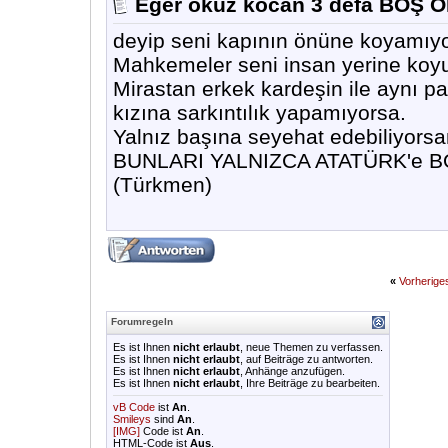
Eğer öküz kocan 3 defa BOŞ O
deyip seni kapının önüne koyamıy
Mahkemeler seni insan yerine koyup
Mirastan erkek kardeşin ile aynı pay
kızına sarkıntılık yapamıyorsa.
Yalnız başına seyehat edebiliyorsan
BUNLARI YALNIZCA ATATÜRK'e B
(Türkmen)
«
Vorherig
Forumregeln
Es ist Ihnen
nicht erlaubt
, neue Themen zu verfassen.
Es ist Ihnen
nicht erlaubt
, auf Beiträge zu antworten.
Es ist Ihnen
nicht erlaubt
, Anhänge anzufügen.
Es ist Ihnen
nicht erlaubt
, Ihre Beiträge zu bearbeiten.
vB Code
ist
An
.
Smileys
sind
An
.
[IMG]
Code ist
An
.
HTML-Code ist
Aus
.