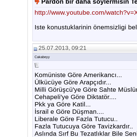
Pardon bir daha söylermisin T
http://www.youtube.com/watch?
Iste konustuklarinin önemsizligi beli
25.07.2013, 09:21
Cakabeyy
Komüniste Göre Amerikancı...
Ülkücüye Göre Arapçıdır...
Milli Görüşcü'ye Göre Sahte Müslü
Cehapeli'ye Göre Diktatör....
Pkk ya Göre Katil...
İsrail e Göre Düşman....
Liberale Göre Fazla Tutucu..
Fazla Tutucuya Göre Tavizkardır..
Aslında Sırf Bu Tezatlıklar Bile S