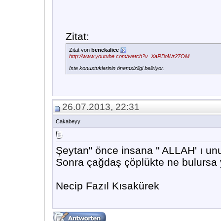
Zitat:
Zitat von
benekalice
http://www.youtube.com/watch?v=XaRBoWr27OM
Iste konustuklarinin önemsizligi beliriyor.
26.07.2013, 22:31
Cakabeyy
Şeytan" önce insana " ALLAH' ı unut
Sonra çağdaş çöplükte ne bulursa y
Necip Fazıl Kısakürek