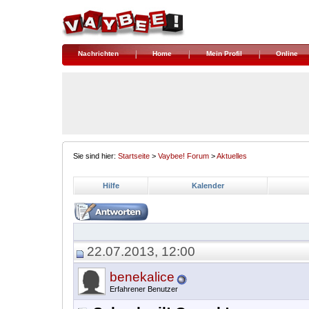
Nachrichten
Home
Mein Profil
Online
Sie sind hier:
Startseite
>
Vaybee! Forum
>
Aktuelles
Hilfe
Kalender
22.07.2013, 12:00
benekalice
Erfahrener Benutzer