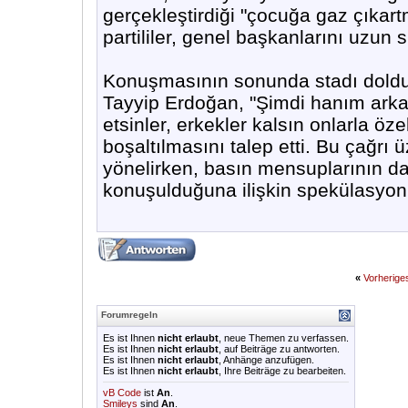
gerçekleştirdiği "çocuğa gaz çıkart
partililer, genel başkanlarını uzun 
Konuşmasının sonunda stadı doldur
Tayyip Erdoğan, "Şimdi hanım arka
etsinler, erkekler kalsın onlarla öz
boşaltılmasını talep etti. Bu çağrı ü
yönelirken, basın mensuplarının d
konuşulduğuna ilişkin spekülasyonl
«
Vorherig
Forumregeln
Es ist Ihnen
nicht erlaubt
, neue Themen zu verfassen.
Es ist Ihnen
nicht erlaubt
, auf Beiträge zu antworten.
Es ist Ihnen
nicht erlaubt
, Anhänge anzufügen.
Es ist Ihnen
nicht erlaubt
, Ihre Beiträge zu bearbeiten.
vB Code
ist
An
.
Smileys
sind
An
.