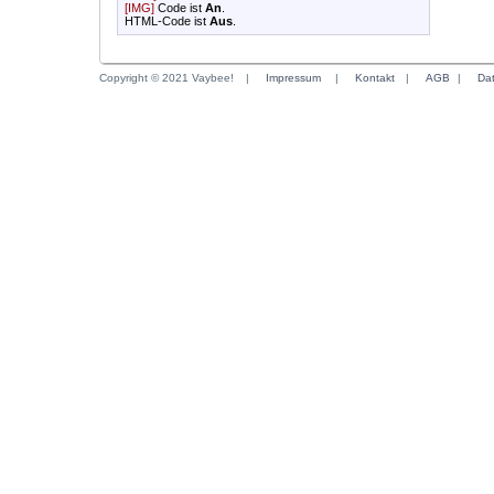
[IMG]
Code ist
An
.
HTML-Code ist
Aus
.
Copyright © 2021 Vaybee!
|
Impressum
|
Kontakt
|
AGB
|
Da