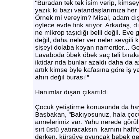
"Buradan tek tek isim verip, kimse
yazık ki bazı vatandaşlarımıza her 
Örnek mi vereyim? Misal, adam dışa
öylece evde fink atıyor. Arkadaş, 
ne mikrop taşıdığı belli değil. Eve 
değil, daha neler ver neler sevgili 
şişeyi dolaba koyan namertler... 
Lavaboda öbek öbek saç teli bırak
iktidarında bunlar azaldı daha da 
artık kimse öyle kafasına göre iş
ahırı değil burası!"
Hanımlar dışarı çıkartıldı
Çocuk yetiştirme konusunda da hayat
Başbakan, "Bakıyosunuz, hala çoc
annelerimiz var. Yahu nerede görü
sırt üstü yatıracaksın, karnını hafif
derken, kürsüye oyuncak bebek geti