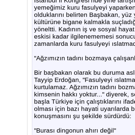
İstanbul İl Kongresi’nde yine tartış
yemeğimiz kuru fasulyeyi yaparken
olduklarını belirten Başbakan, yüz 
kültürüne bigane kalmakla suçladığı
yöneltti. Kadının iş ve sosyal haya
eskisi kadar ilgilenememesi sonu
zamanlarda kuru fasulyeyi ıslatmada
"Ağzımızın tadını bozmaya çalışanl
Bir başbakan olarak bu duruma as
Tayyip Erdoğan, "Fasulyeyi ıslatmad
kurtulamaz. Ağzımızın tadını bozm
kimsenin hakkı yoktur..." diyerek, s
başla Türkiye için çalıştıklarını i
olması için bazı hayati uyarılarda
konuşmasını şu şekilde sürdürdü:
"Burası dingonun ahırı değil"