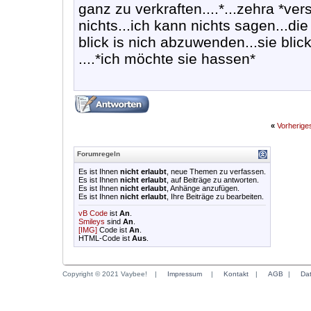
ganz zu verkraften....*...zehra *verst
nichts...ich kann nichts sagen...die 
blick is nich abzuwenden...sie bli
....*ich möchte sie hassen*
«
Vorherig
Forumregeln
Es ist Ihnen
nicht erlaubt
, neue Themen zu verfassen.
Es ist Ihnen
nicht erlaubt
, auf Beiträge zu antworten.
Es ist Ihnen
nicht erlaubt
, Anhänge anzufügen.
Es ist Ihnen
nicht erlaubt
, Ihre Beiträge zu bearbeiten.
vB Code
ist
An
.
Smileys
sind
An
.
[IMG]
Code ist
An
.
HTML-Code ist
Aus
.
Copyright © 2021 Vaybee!
|
Impressum
|
Kontakt
|
AGB
|
Da