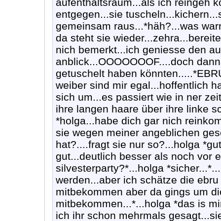
aufenthaltsraum...als ich reingeh
entgegen...sie tuscheln...kichern..
gemeinsam raus...*häh?...was warn 
da steht sie wieder...zehra...bereit
nich bemerkt...ich geniesse den a
anblick...OOOOOOOF....doch dann f
getuschelt haben könnten.....*E
weiber sind mir egal...hoffentlich 
sich um...es passiert wie in ner ze
ihre langen haare über ihre linke s
*holga...habe dich gar nich reinkomm
sie wegen meiner angeblichen ge
hat?....fragt sie nur so?...holga *gu
gut...deutlich besser als noch vor
silvesterparty?*...holga *sicher...*..
werden...aber ich schätze die ebr
mitbekommen aber da gings um dich.
mitbekommen...*...holga *das is mir 
ich ihr schon mehrmals gesagt...sie 