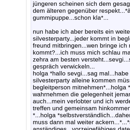
jüngeren scheinen sich dem gesagt
dem älteren gegenüber respekt...*
gummipuppe...schon kla*...
nun habe ich aber bereits ein weit
silvesterparty...jeder kommt in begl
freund mitbringen...wen bringe ich
kommt?...ich muss mich schlau mac
zehra am besten versteht...sevgi...
gespräch verwickeln...
holga *hallo sevgi...sag mal...habe
silvesterparty alleine kommen müss
begleitperson mitnehmen*...holga *a
wahrnehmen die gelegenheit jemand
auch...mein verlobter und ich werd
treffen und gemeinsam hinkommen.
*...holga *selbstverständlich...daher
muss dann mal weiter ackern...*...
anständiges...vorzeigefähiges date 