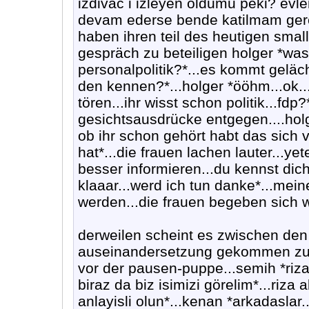
izdivac i izleyen oldumu peki? ev
devam ederse bende katilmam ger
haben ihren teil des heutigen small
gespräch zu beteiligen holger *was 
personalpolitik?*...es kommt geläch
den kennen?*...holger *ööhm...ok...
tören...ihr wisst schon politik...fdp?
gesichtsausdrücke entgegen....holge
ob ihr schon gehört habt das sich 
hat*...die frauen lachen lauter...yet
besser informieren...du kennst dic
klaaar...werd ich tun danke*...me
werden...die frauen begeben sich we
derweilen scheint es zwischen den
auseinandersetzung gekommen zu 
vor der pausen-puppe...semih *riza
biraz da biz isimizi görelim*...riza 
anlayisli olun*...kenan *arkadaslar..