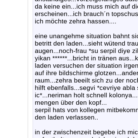
da keine ein...ich muss mich auf di
erscheinen...ich brauch´n topschuss
ich möchte zehra hassen....
eine unangehme situation bahnt si
betritt den laden...sieht wütend tr
augen...noch-frau *su serpil diye zi
yikan ******...bricht in tränen aus.
laden versuchen der situation irge
auf ihre bildschirme glotzen...an
raum...zehra beeilt sich zu der noc
hilft ebenfalls...segvi *cevriye abla 
ic*...neriman holt schnell kolonya..
mengen über den kopf...
serpil hats von kollegen mitbekomm
den laden verlassen..
in der zwischenzeit begebe ich mi