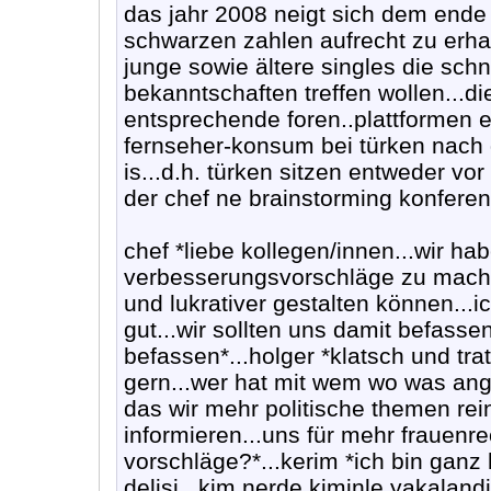
das jahr 2008 neigt sich dem ende
schwarzen zahlen aufrecht zu erhalt
junge sowie ältere singles die sch
bekanntschaften treffen wollen...die
entsprechende foren..plattformen 
fernseher-konsum bei türken nach
is...d.h. türken sitzen entweder vor
der chef ne brainstorming konferen
chef *liebe kollegen/innen...wir 
verbesserungsvorschläge zu mache
und lukrativer gestalten können...ic
gut...wir sollten uns damit befass
befassen*...holger *klatsch und tra
gern...wer hat mit wem wo was anges
das wir mehr politische themen rein
informieren...uns für mehr frauenrec
vorschläge?*...kerim *ich bin ganz
delisi...kim nerde kiminle yakalandi