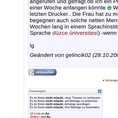
angerufen und gefragt ob ich ein 
einer Woche anfangen könnte
Wa
letzten Drucker.. Die Frau hat zu 
begegnen auch solche netten Mens
Wochen lang in einem Sprachinstit
Sprache
düzce üniversitesi
) -wenn
lg
Geändert von gelincik02 (28.10.2
«
Vorherig
Forumregeln
Es ist Ihnen
nicht erlaubt
, neue Themen zu verfassen.
Es ist Ihnen
nicht erlaubt
, auf Beiträge zu antworten.
Es ist Ihnen
nicht erlaubt
, Anhänge anzufügen.
Es ist Ihnen
nicht erlaubt
, Ihre Beiträge zu bearbeiten.
vB Code
ist
An
.
Smileys
sind
An
.