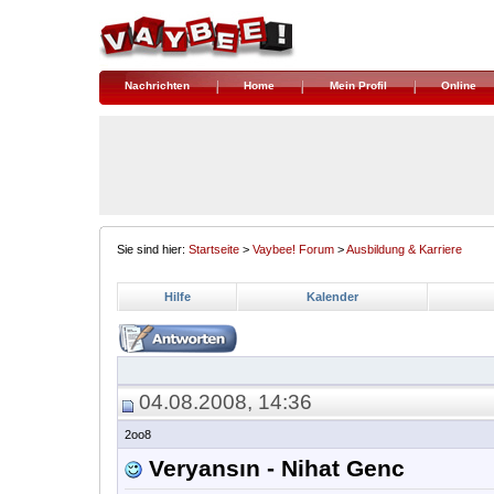
Nachrichten
Home
Mein Profil
Online
Sie sind hier:
Startseite
>
Vaybee! Forum
>
Ausbildung & Karriere
Hilfe
Kalender
04.08.2008, 14:36
2oo8
Veryansın - Nihat Genc