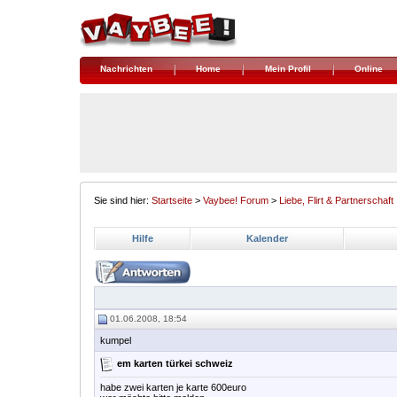
Nachrichten
Home
Mein Profil
Online
Sie sind hier:
Startseite
>
Vaybee! Forum
>
Liebe, Flirt & Partnerschaft
Hilfe
Kalender
01.06.2008, 18:54
kumpel
em karten türkei schweiz
habe zwei karten je karte 600euro