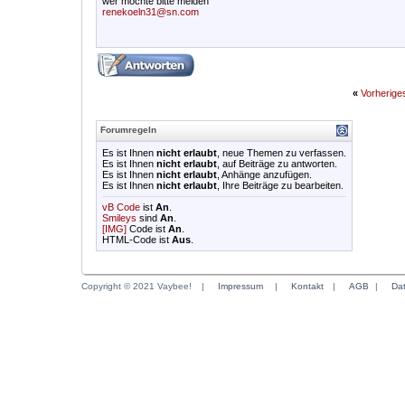
wer möchte bitte melden
renekoeln31@sn.com
«
Vorherig
Forumregeln
Es ist Ihnen
nicht erlaubt
, neue Themen zu verfassen.
Es ist Ihnen
nicht erlaubt
, auf Beiträge zu antworten.
Es ist Ihnen
nicht erlaubt
, Anhänge anzufügen.
Es ist Ihnen
nicht erlaubt
, Ihre Beiträge zu bearbeiten.
vB Code
ist
An
.
Smileys
sind
An
.
[IMG]
Code ist
An
.
HTML-Code ist
Aus
.
Copyright © 2021 Vaybee!
|
Impressum
|
Kontakt
|
AGB
|
Da