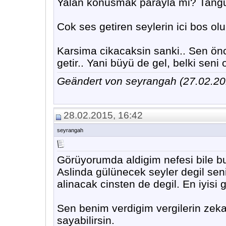
Yalan konusmak parayla mi? Tangur
Cok ses getiren seylerin ici bos ol
Karsima cikacaksin sanki.. Sen önce
getir.. Yani büyü de gel, belki seni
Geändert von seyrangah (27.02.
28.02.2015, 16:42
seyrangah
Görüyorumda aldigim nefesi bile b
Aslinda gülünecek seyler degil seni
alinacak cinsten de degil. En iyisi
Sen benim verdigim vergilerin zekat
sayabilirsin.