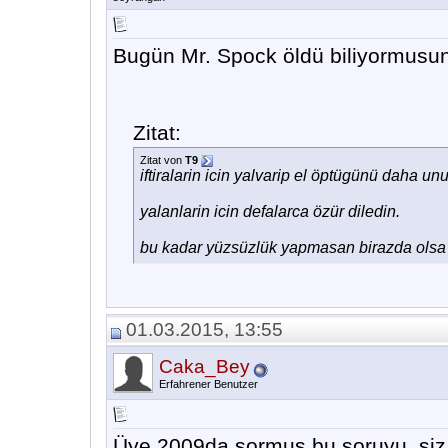
Bugün Mr. Spock öldü biliyormusu
Zitat:
Zitat von
T9
iftiralarin icin yalvarip el öptügünü daha un
yalanlarin icin defalarca özür diledin.
bu kadar yüzsüzlük yapmasan birazda olsa 
01.03.2015, 13:55
Caka_Bey
Erfahrener Benutzer
Üye 2009da sormus bu soruyu, siz 