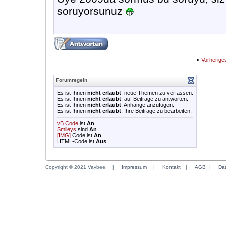
soruyorsunuz
«
Vorherig
Forumregeln
Es ist Ihnen
nicht erlaubt
, neue Themen zu verfassen.
Es ist Ihnen
nicht erlaubt
, auf Beiträge zu antworten.
Es ist Ihnen
nicht erlaubt
, Anhänge anzufügen.
Es ist Ihnen
nicht erlaubt
, Ihre Beiträge zu bearbeiten.
vB Code
ist
An
.
Smileys
sind
An
.
[IMG]
Code ist
An
.
HTML-Code ist
Aus
.
Copyright © 2021 Vaybee!
|
Impressum
|
Kontakt
|
AGB
|
Da