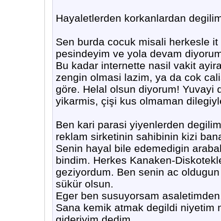
Hayaletlerden korkanlardan degili
Sen burda cocuk misali herkesle i
pesindeyim ve yola devam diyorum
Bu kadar internette nasil vakit ayi
zengin olmasi lazim, ya da cok calis
göre. Helal olsun diyorum! Yuvayi d
yikarmis, çişi kus olmaman dilegiyl
Ben kari parasi yiyenlerden degilim
reklam sirketinin sahibinin kizi bana
Senin hayal bile edemedigin arab
bindim. Herkes Kanaken-Diskotekle
geziyordum. Ben senin ac oldugun 
sükür olsun.
Eger ben susuyorsam asaletimden
Sana kemik atmak degildi niyetim 
gideriyim dedim..