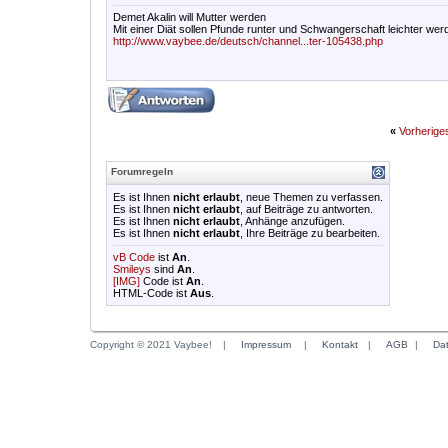
Demet Akalin will Mutter werden
Mit einer Diät sollen Pfunde runter und Schwangerschaft leichter wer
http://www.vaybee.de/deutsch/channel...ter-105438.php
«
Vorherig
Forumregeln
Es ist Ihnen
nicht erlaubt
, neue Themen zu verfassen.
Es ist Ihnen
nicht erlaubt
, auf Beiträge zu antworten.
Es ist Ihnen
nicht erlaubt
, Anhänge anzufügen.
Es ist Ihnen
nicht erlaubt
, Ihre Beiträge zu bearbeiten.
vB Code
ist
An
.
Smileys
sind
An
.
[IMG]
Code ist
An
.
HTML-Code ist
Aus
.
Copyright © 2021 Vaybee!
|
Impressum
|
Kontakt
|
AGB
|
Da