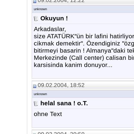
09.02.2004, 12:22
unknown
Okuyun !
Arkadaslar,
size ATATÜRK"ün bir lafini hatirliyo
cikmak demektir". Özendiginiz "özgü
bitirmeyi basarin ! Almanya"daki te
Merkezinde (Call center) calisan bi
karsisinda kanim donuyor...
09.02.2004, 18:52
unknown
helal sana ! o.T.
ohne Text