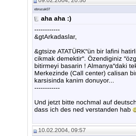
09.02.2004, 20:50
ebrucuk07
aha aha :)
------------
&gtArkadaslar,
&gtsize ATATÜRK"ün bir lafini hatir
cikmak demektir". Özendiginiz "özgü
bitirmeyi basarin ! Almanya"daki te
Merkezinde (Call center) calisan bi
karsisinda kanim donuyor...
------------
Und jetzt bitte nochmal auf deut
dass ich des ned verstanden hab
10.02.2004, 09:57