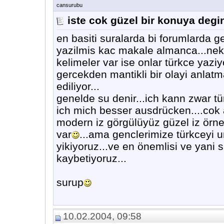
cansurubu
iste cok güzel bir konuya degin
en basiti suralarda bi forumlarda g
yazilmis kac makale almanca...nek
kelimeler var ise onlar türkce yazi
gercekden mantikli bir olayi anlatm
ediliyor...
genelde su denir...ich kann zwar t
ich mich besser ausdrücken....cok a
modern iz görgülüyüz güzel iz örnek 
var
...ama genclerimize türkceyi u
yikiyoruz...ve en önemlisi ve yani s
kaybetiyoruz...
surup
10.02.2004, 09:58