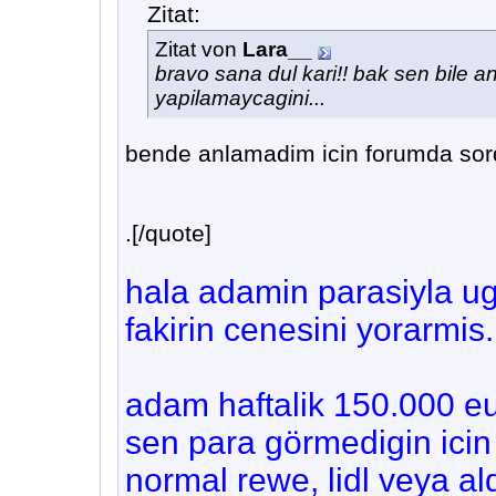
Zitat:
Zitat von
Lara__
bravo sana dul kari!! bak sen bile a
yapilamaycagini...
bende anlamadim icin forumda sordu
.[/quote]
hala adamin parasiyla ug
fakirin cenesini yorarmis.
adam haftalik 150.000 e
sen para görmedigin icin 
normal rewe, lidl veya al