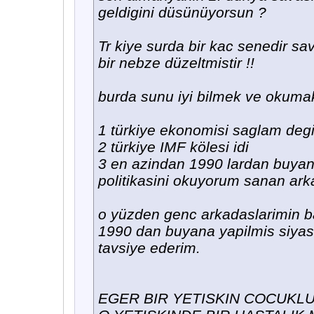
geldigini düsünüyorsun ?
Tr kiye surda bir kac senedir s
bir nebze düzeltmistir !!
burda sunu iyi bilmek ve okumak
1 türkiye ekonomisi saglam degil
2 türkiye IMF kölesi idi
3 en azindan 1990 lardan buyana
politikasini okuyorum sanan arka
o yüzden genc arkadaslarimin ba
1990 dan buyana yapilmis siyasi 
tavsiye ederim.
EGER BIR YETISKIN COCUKL