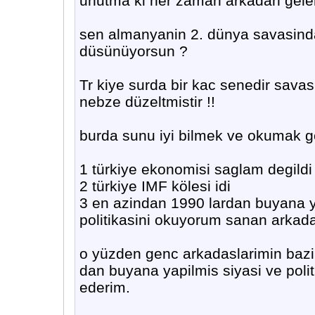
unutma ki her zaman arkadan gelen 
sen almanyanin 2. dünya savasindan 
düsünüyorsun ?
Tr kiye surda bir kac senedir sava
nebze düzeltmistir !!
burda sunu iyi bilmek ve okumak g
1 türkiye ekonomisi saglam degildi 
2 türkiye IMF kölesi idi
3 en azindan 1990 lardan buyana y
politikasini okuyorum sanan arkadas
o yüzden genc arkadaslarimin bazi 
dan buyana yapilmis siyasi ve politi
ederim.