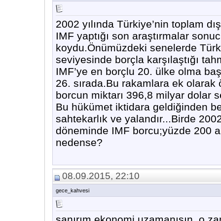
2002 yılında Türkiye’nin toplam dış
IMF yaptığı son araştırmalar sonuc
koydu.Önümüzdeki senelerde Türkiy
seviyesinde borçla karşılaştığı ta
IMF’ye en borçlu 20. ülke olma baş
26. sırada.Bu rakamlara ek olarak ö
borcun miktarı 396,8 milyar dolar se
Bu hükümet iktidara geldiğinden be
sahtekarlık ve yalandır...Birde 200
döneminde IMF borcu;yüzde 200 art
nedense?
08.09.2015, 22:10
gece_kahvesi
sanırım ekonomi uzamanısın .o zam