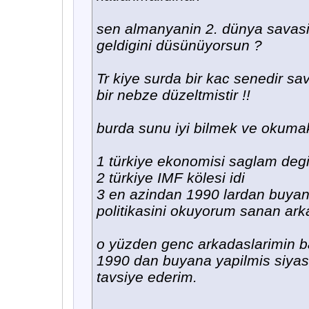
sen almanyanin 2. dünya savasin
geldigini düsünüyorsun ?
Tr kiye surda bir kac senedir s
bir nebze düzeltmistir !!
burda sunu iyi bilmek ve okumak
1 türkiye ekonomisi saglam degil
2 türkiye IMF kölesi idi
3 en azindan 1990 lardan buyana
politikasini okuyorum sanan arka
o yüzden genc arkadaslarimin ba
1990 dan buyana yapilmis siyasi 
tavsiye ederim.