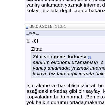
yanlış anlamada yazmak internet de
kolayı..biz lafa değil icraata bakarı
09.09.2015, 11:51
__KAAN__
:)))
Zitat:
Zitat von
gece_kahvesi
sanırım ekonomi uzamanısın .o 
yanlış anlamada yazmak internet
kolayı..biz lafa değil icraata bak
İşte akabe ve baş iblisiniz icratı b
aşağıdaki arkadaş gibi bir sayfayı
kopyaladım,buda normal...Ben eko
yok,halkın durumu ortada,makarna 