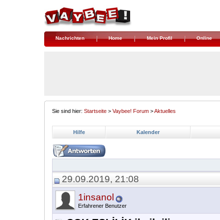
Nachrichten
Home
Mein Profil
Online
Sie sind hier:
Startseite
>
Vaybee! Forum
>
Aktuelles
Hilfe
Kalender
29.09.2019, 21:08
1insanol
Erfahrener Benutzer