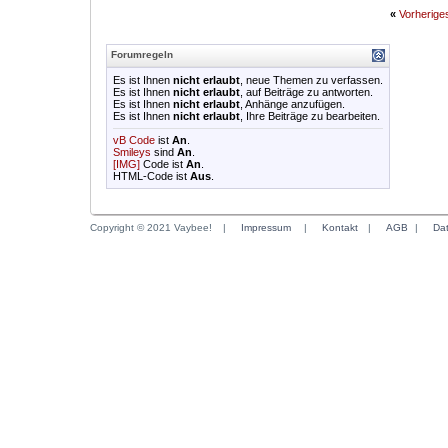
«
Vorherig
Forumregeln
Es ist Ihnen
nicht erlaubt
, neue Themen zu verfassen.
Es ist Ihnen
nicht erlaubt
, auf Beiträge zu antworten.
Es ist Ihnen
nicht erlaubt
, Anhänge anzufügen.
Es ist Ihnen
nicht erlaubt
, Ihre Beiträge zu bearbeiten.
vB Code
ist
An
.
Smileys
sind
An
.
[IMG]
Code ist
An
.
HTML-Code ist
Aus
.
Copyright © 2021 Vaybee!
|
Impressum
|
Kontakt
|
AGB
|
Da