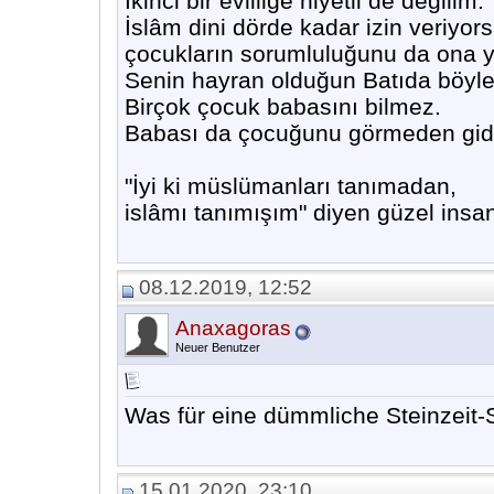
İkinci bir evliliğe niyetli de değilim.
İslâm dini dörde kadar izin veriyor
çocukların sorumluluğunu da ona y
Senin hayran olduğun Batıda böyle
Birçok çocuk babasını bilmez.
Babası da çocuğunu görmeden gid
"İyi ki müslümanları tanımadan,
islâmı tanımışım" diyen güzel insa
08.12.2019, 12:52
Anaxagoras
Neuer Benutzer
Was für eine dümmliche Steinzeit-
15.01.2020, 23:10