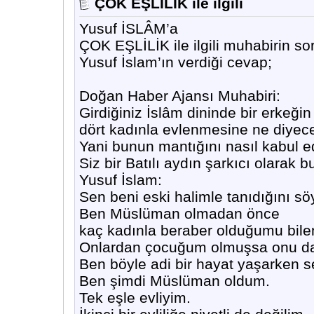
ÇOK EŞLİLİK ile ilgili
Yusuf İSLÂM’a
ÇOK EŞLİLİK ile ilgili muhabirin s
Yusuf İslam’ın verdiği cevap;
Doğan Haber Ajansı Muhabiri:
Girdiğiniz İslâm dininde bir erkeğin
dört kadınla evlenmesine ne diyece
Yani bunun mantığını nasıl kabul e
Siz bir Batılı aydın şarkıcı olarak b
Yusuf İslam:
Sen beni eski halimle tanıdığını sö
Ben Müslüman olmadan önce
kaç kadınla beraber olduğumu bil
Onlardan çocuğum olmuşsa onu d
Ben böyle adi bir hayat yaşarken 
Ben şimdi Müslüman oldum.
Tek eşle evliyim.