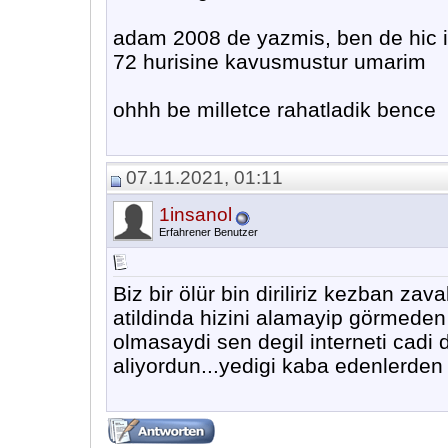
adam 2008 de yazmis, ben de hic i
72 hurisine kavusmustur umarim
ohhh be milletce rahatladik bence
07.11.2021, 01:11
1insanol
Erfahrener Benutzer
Biz bir ölür bin diriliriz kezban zav
atildinda hizini alamayip görmeden
olmasaydi sen degil interneti cadi d
aliyordun...yedigi kaba edenlerden 