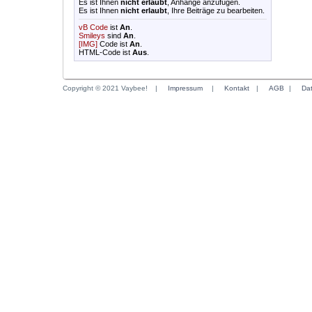
Es ist Ihnen
nicht erlaubt
, Anhänge anzufügen.
Es ist Ihnen
nicht erlaubt
, Ihre Beiträge zu bearbeiten.
vB Code
ist
An
.
Smileys
sind
An
.
[IMG]
Code ist
An
.
HTML-Code ist
Aus
.
Copyright © 2021 Vaybee!
|
Impressum
|
Kontakt
|
AGB
|
Da