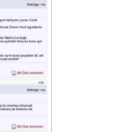
Beiträge: n/a
ugum ilahiyatci yazar Cemil
ncak Emevi-Yezit ögretilerini
r Allah'a kul degil,
a aykiridir! Ama bu konu ayir
c ayni siyasi gruptalar idi, adi
icaat etmistir"
Mit Zitat antworten
#
30
Beiträge: n/a
hep bu mezhep olmamali.
evlasina da belasina da
Mit Zitat antworten