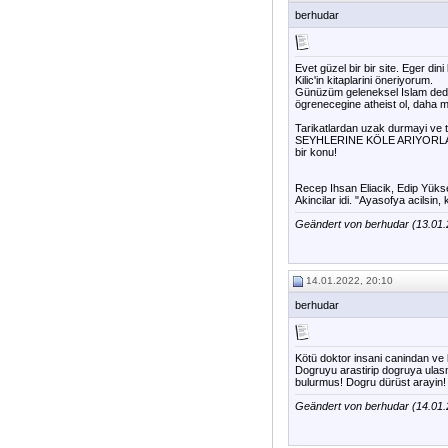
berhudar
Evet güzel bir bir site. Eger di
Kilic'in kitaplarini öneriyorum.
Günüzüm geleneksel Islam dedig
ögrenecegine atheist ol, daha ma
Tarikatlardan uzak durmayi ve tar
SEYHLERINE KÖLE ARIYORLAR! All
bir konu!
Recep Ihsan Eliacik, Edip Yüksel
Akincilar idi. "Ayasofya acilsin, 
Geändert von berhudar (13.01
14.01.2022, 20:10
berhudar
Kötü doktor insani canindan ve
Dogruyu arastirip dogruya ulasm
bulurmus! Dogru dürüst arayin! H
Geändert von berhudar (14.01