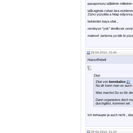
pasaportunu ta$idimin milletinin
ta$caginda coban lara esinlenmi$
21inci yüzyilda a hitap ediyorsa 
beklentim baya ufak ,
nerdeyse "yok" denilkcek seviy
malesef ,tartisma ya bile bi yü
28.04.2014, 15:44
HassoRebell
Zitat:
Zitat von
benekalice
Na dir kann man es auch 
Was machst Du so für den
Dann organisiere doch mal
durchgibst, kommen wir.
Ich behaupte ja auch nicht , da
28.04.2014, 21:15