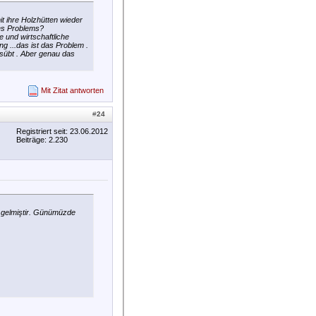
t ihre Holzhütten wieder
des Problems?
 und wirtschaftliche
g ...das ist das Problem .
usübt . Aber genau das
Mit Zitat antworten
#
24
Registriert seit: 23.06.2012
Beiträge: 2.230
e gelmiştir. Günümüzde