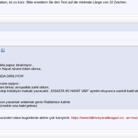
ben, ist zu kurz. Bitte erweitern Sie den Text auf die minimale Länge von 10 Zeichen.
afa papuc birakmiyor...
 Hayat nizami Islam olursa..
DA DIRILIYOR
rsine tepiyor..
ni birkac avrupalida sahit oldum..
tirip kötüleyici makale yazacakti...KISASTA IKI HAYAT VAR" ayetini okuyunca sasirdi kaldi de
düsen yasamak anlatmak.gerisi Rabbimize kalmis
ürmekle ona halel gelmez
ucizeleri sitesi bugünlerde aklımı çok karıştırdı.
https://www.bilimveyaratilisagaci.co...an-muci