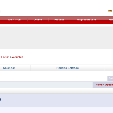
Mein Profil
Online
Freunde
Mitgliedersuche
Gr
! Forum
>
Aktuelles
Kalender
Heutige Beiträge
Sei
Themen-Optio