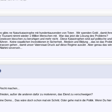
wo gibts ne Naturkatastrophe mit hunderttausenden von Toten . Wir spenden Geld , damit ihr
 Tsunami nimmt wieder 1 Million Menschen mit . War das jetzt die Lösung des Problems?
 Gewissen bisschen zu beruhigen und mehr nicht . Diese Katastrophen sind auf politische und
hren . Keine staatlichen Investitionen in Sicherheit , Medizin und Bildung ...das ist das Prob
Strassen gehen , damit unser Vaterstaat Druck auf diese Regime ausübt . Aber genau das wird
llahini seversen...
 Recht machen...
rieden, außer die anderen dafür zu motivieren, das Elend zu verschweigen?
ne Demo... Das wäre doch schon mal ein Schritt. Oder gehe mal in die Politik. Wenn Du hier