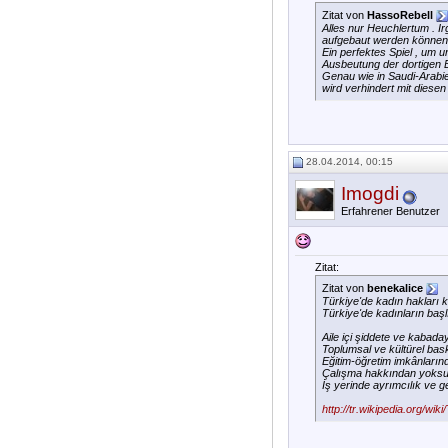
Zitat von
HassoRebell
Alles nur Heuchlertum . I
aufgebaut werden können 
Ein perfektes Spiel , um 
Ausbeutung der dortigen Be
Genau wie in Saudi-Arabie
wird verhindert mit diesen
28.04.2014, 00:15
Imogdi
Erfahrener Benutzer
Zitat:
Zitat von
benekalice
Türkiye'de kadın hakları 
Türkiye'de kadınların başl
Aile içi şiddete ve kabad
Toplumsal ve kültürel bask
Eğitim-öğretim imkânların
Çalışma hakkından yoksu
İş yerinde ayrımcılık ve gel
http://tr.wikipedia.org/