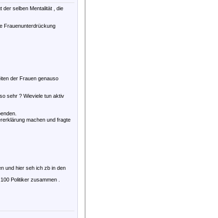
der selben Mentalität , die
wie Frauenunterdrückung
heiten der Frauen genauso
so sehr ? Wieviele tun aktiv
penden.
uererklärung machen und fragte
n und hier seh ich zb in den
 100 Politiker zusammen .