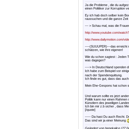
Ja die Probleme , die du aufgez
einen Politiker zur Korruption ver
Ey ich hab doch selber kein Bo
raussuchen und die ganze Zeit 
--- > Schau mal, was die Frauen
http://www.youtube.com/watc
http://www.dailymotion.com/vide
----(SUUUPER)---das erreicht ma
schätzen, wie ihre eigenen!
Wie du schon sagtest : Jeden Ta
was dagegen?
----> In Deutschland spenden d
Ich habe zum Beispiel vor eini
nach der Spendenquittung.
Ich finde es gut, dass das auc
Mein Ehe-Gespons hat schon se
Und warum sollte es jetzt ande
Politik kann nur einen Rahmen 
Künstlern des jeweiligen Lande
Ich bin mir z.b sicher , dass 
[/quote]
----- Da hast Du auch Recht. 
Das sind wir ja einer Meinung
Geändert von benekalice (27.