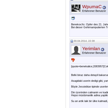
WpumaC
Erfahrener Benutzer
BenekoxXx: Opfer des 21. Jahr
Bei dieser Gehirnamputierten T
30.04.2014, 22:38
Yerimlan
Erfahrener Benutzer
[quote=benekalice;2083957]Cok 
Belki biraz daha detayli bakarsa
Asagidaki userin dedigi gibi, yani
Böyle Jessieblue tipinde userler 
Din üzerinden calmanin ve kadi
Hepsi müslümanlik adina yaptikl
Su an artik laik bir ülke kalma