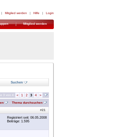
|
Mitglied werden
|
Hilfe
|
Login
uppen
Mitglied werden
Suchen
te 3 von 4
<
1
2
3
4
>
nen
Thema durchsuchen
#
21
Registriert seit: 06.05.2008
Beiträge: 1.595