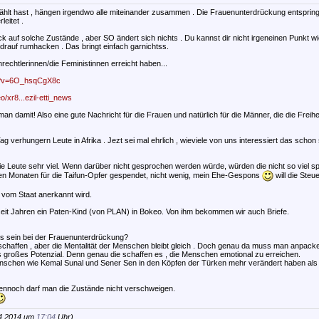
ählt hast , hängen irgendwo alle miteinander zusammen . Die Frauenunterdrückung entspringt 
leitet .
ck auf solche Zustände , aber SO ändert sich nichts . Du kannst dir nicht irgeneinen Punkt 
drauf rumhacken . Das bringt einfach garnichtss.
rechtlerinnen/die Feministinnen erreicht haben...
h?v=6O_hsqCgX8c
o/xr8...ezil-etti_news
n damit! Also eine gute Nachricht für die Frauen und natürlich für die Männer, die die Frei
g verhungern Leute in Afrika . Jezt sei mal ehrlich , wieviele von uns interessiert das schon 
ie Leute sehr viel. Wenn darüber nicht gesprochen werden würde, würden die nicht so viel s
gen Monaten für die Taifun-Opfer gespendet, nicht wenig, mein Ehe-Gespons
will die Ste
h vom Staat anerkannt wird.
it Jahren ein Paten-Kind (von PLAN) in Bokeo. Von ihm bekommen wir auch Briefe.
rs sein bei der Frauenunterdrückung?
schaffen , aber die Mentalität der Menschen bleibt gleich . Doch genau da muss man anpacke
s großes Potenzial. Denn genau die schaffen es , die Menschen emotional zu erreichen.
Menschen wie Kemal Sunal und Sener Sen in den Köpfen der Türken mehr verändert haben als
Dennoch darf man die Zustände nicht verschweigen.
04.2014 um
17:04
Uhr).