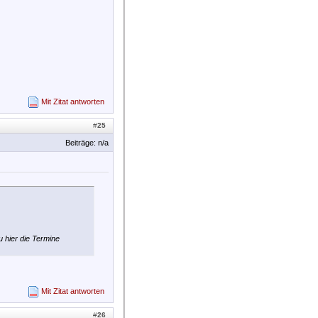
Mit Zitat antworten
#
25
Beiträge: n/a
 hier die Termine
Mit Zitat antworten
#
26