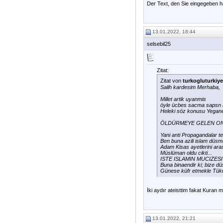
Der Text, den Sie eingegeben ha
13.01.2022, 18:44
selsebil25
Zitat:
Zitat von
turkogluturkiye
Salih kardesim Merhaba,
Millet artik uyanmis
öyle ücbes sacma sapsn l
Heleki söz konusu Yegane
ÖLDÜRMEYE GELEN ON
Yani anti Propagandalar te
Ben buna azili islam düsma
Adam Kisas ayetlerini aras
Müslüman oldu cikti...
ISTE ISLAMIN MUCIZESI
Buna binaendir ki; bize 
Günese küfr etmekle Tük
İki aydır ateisttim fakat Kuran m
13.01.2022, 21:21