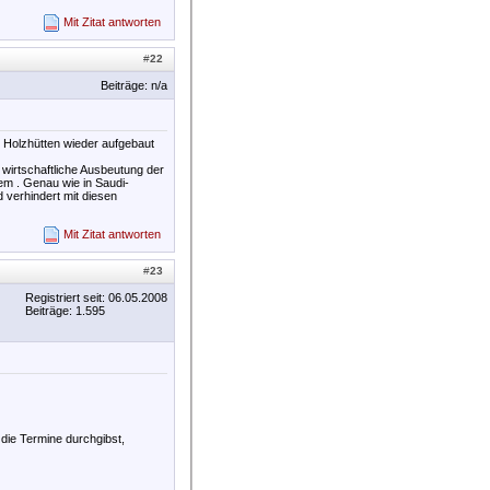
Mit Zitat antworten
#
22
Beiträge: n/a
e Holzhütten wieder aufgebaut
 wirtschaftliche Ausbeutung der
lem . Genau wie in Saudi-
 verhindert mit diesen
Mit Zitat antworten
#
23
Registriert seit: 06.05.2008
Beiträge: 1.595
 die Termine durchgibst,