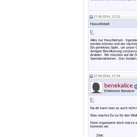
27.04.2014, 17:21
HassoRebell
Alles nur Heuchlertum . Irgend
werden können und der nächste
Ein perfektes Spiel , um unser
dortigen Bevölkerung zurückzufü
Arabien . Wir müssten auf die 
Spendenaktionen . Gec bunlari A
27.04.2014, 17:24
benekalice
Erfahrener Benutzer
Na dir kann man es auch nicht
Was machst Du so für den Weltf
Dann organisiere doch mal so ei
kommen wir.
Zitat: