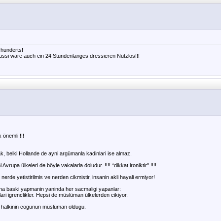
hunderts!
ussi wäre auch ein 24 Stundenlanges dressieren Nutzlos!!!
önemli !!!
k, belki Hollande de ayni argümanla kadinlari ise almaz.
 Avrupa ülkeleri de böyle vakalarla doludur. !!!! *dikkat ironiktir" !!!!
nerde yetistirilmis ve nerden cikmistir, insanin akli hayali ermiyor!
na baski yapmanin yaninda her sacmaligi yapanlar:
ari igrenclikler. Hepsi de müslüman ülkelerden cikiyor.
di, halkinin cogunun müslüman oldugu.