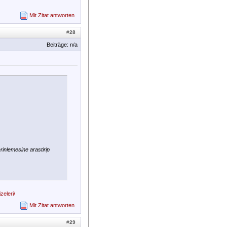
Mit Zitat antworten
#
28
Beiträge: n/a
rinlemesine arastirip
zeleri/
Mit Zitat antworten
#
29