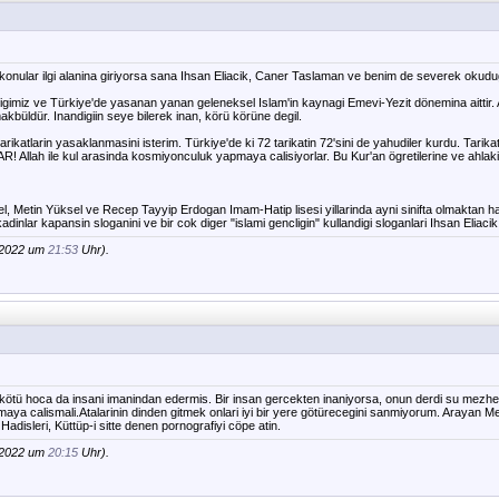
ni konular ilgi alanina giriyorsa sana Ihsan Eliacik, Caner Taslaman ve benim de severek okud
imiz ve Türkiye'de yasanan yanan geleneksel Islam'in kaynagi Emevi-Yezit dönemina aittir. A
kbüldür. Inandigiin seye bilerek inan, körü körüne degil.
ikatlarin yasaklanmasini isterim. Türkiye'de ki 72 tarikatin 72'sini de yahudiler kurdu. Tarikatla
ah ile kul arasinda kosmiyonculuk yapmaya calisiyorlar. Bu Kur'an ögretilerine ve ahlakin
, Metin Yüksel ve Recep Tayyip Erdogan Imam-Hatip lisesi yillarinda ayni sinifta olmaktan hari
kadinlar kapansin sloganini ve bir cok diger "islami gencligin" kullandigi sloganlari Ihsan Eliacik 
.2022 um
21:53
Uhr).
 kötü hoca da insani imanindan edermis. Bir insan gercekten inaniyorsa, onun derdi su mez
aya calismali.Atalarinin dinden gitmek onlari iyi bir yere götürecegini sanmiyorum. Arayan M
adisleri, Küttüp-i sitte denen pornografiyi cöpe atin.
.2022 um
20:15
Uhr).