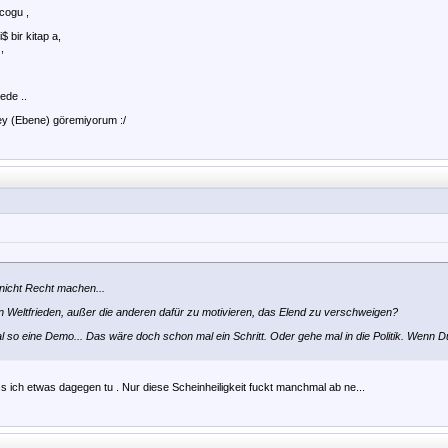
 cogu ,
 bir kitap a,
,
ede ..
zey (Ebene) göremiyorum :/
nicht Recht machen...
 Weltfrieden, außer die anderen dafür zu motivieren, das Elend zu verschweigen?
 so eine Demo... Das wäre doch schon mal ein Schritt. Oder gehe mal in die Politik. Wenn Du
ss ich etwas dagegen tu . Nur diese Scheinheiligkeit fuckt manchmal ab ne...