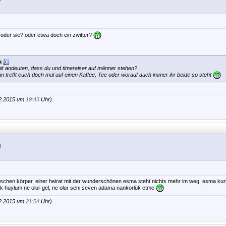
r oder sie? oder etwa doch ein zwitter?
a
t andeuten, dass du und timeraiser auf männer stehen?
n trefft euch doch mal auf einen Kaffee, Tee oder worauf auch immer ihr beide so steht
12.2015 um
19:43
Uhr).
falschen körper. einer heirat mit der wunderschönen esma steht nichts mehr im weg. esma ku
k huylum ne olur gel, ne olur seni seven adama nankörlük etme
12.2015 um
21:54
Uhr).