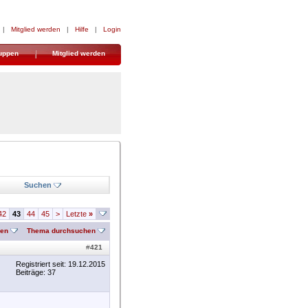
|
Mitglied werden
|
Hilfe
|
Login
uppen
Mitglied werden
Suchen
42
43
44
45
>
Letzte
»
nen
Thema durchsuchen
#
421
Registriert seit: 19.12.2015
Beiträge: 37