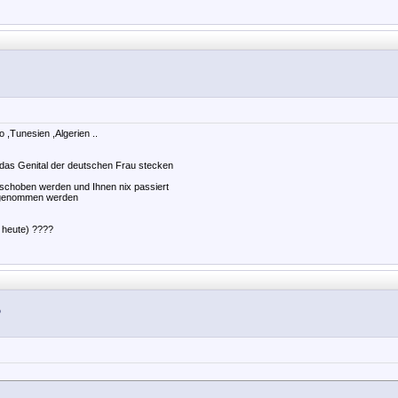
 ,Tunesien ,Algerien ..
 das Genital der deutschen Frau stecken
eschoben werden und Ihnen nix passiert
angenommen werden
 heute) ????