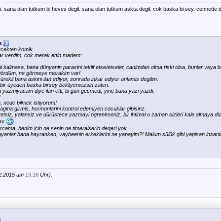
 sana olan tutkum bi heves degil. sana olan tutkum askta degil. cok baska bi sey. cennette 
a
rcekten komik.
r verdim, cok merak ettin madem:
 kalmasa, bana dünyanin parasini teklif etse/etseler, canimdan olma riski olsa, bunlar veya bu
 gördüm, ne görmeye merakim var!
rekli bana askini ilan ediyor, sonrada inkar ediyor anlamis degilim.
bir üyeden baska birsey bekliyemezsin zaten.
 yazmiyacam diye ilan etti, bi gün gecmedi, yine bana yazi yazdi.
!
, nede bilmek istiyorum!
agina girmis, hormonlarini kontrol edemiyen cocuklar gibisinz.
etsiz, yalansiz ve dürüstece yazmayi ögrenirseniz, bir ihtimal o zaman sizleri kale almaya dü
rse
rcama, benim icin ne senin ne timeraiserin degeri yok.
yanlar bana hayranken, vaybeenin erkeklerini ne yapayim?! Malum sülük gibi yapisan insan
12.2015 um
19:16
Uhr).