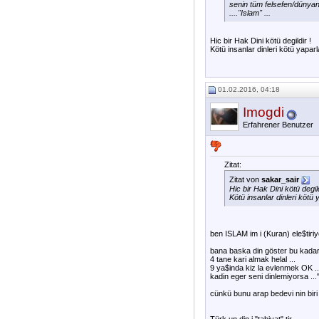
senin tüm felsefen/dünyan 
...."Islam" ...
Hic bir Hak Dini kötü degildir !
Kötü insanlar dinleri kötü yaparla
01.02.2016, 04:18
Imogdi
Erfahrener Benutzer
Zitat:
Zitat von
sakar_sair
Hic bir Hak Dini kötü degild
Kötü insanlar dinleri kötü y
ben ISLAM im i (Kuran) ele$tiri
bana baska din göster bu kadar 
4 tane kari almak helal ...
9 ya$inda kiz la evlenmek OK ..
kadin eger seni dinlemiyorsa ..."
cünkü bunu arap bedevi nin biri