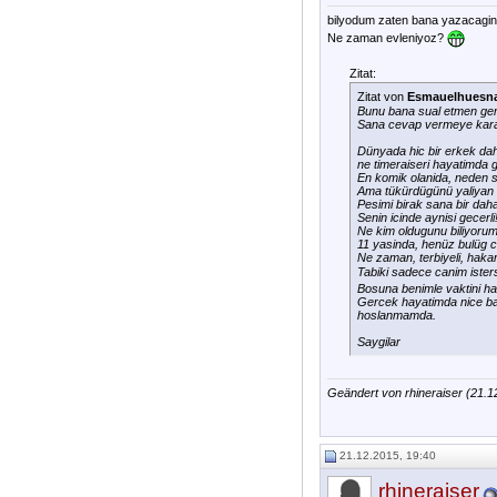
bilyodum zaten bana yazacagini.
Ne zaman evleniyoz?
Zitat:
Zitat von
Esmauelhuesn
Bunu bana sual etmen ge
Sana cevap vermeye kara
Dünyada hic bir erkek dahi
ne timeraiseri hayatimda
En komik olanida, neden sü
Ama tükürdügünü yaliyan 
Pesimi birak sana bir daha
Senin icinde aynisi gecerli
Ne kim oldugunu biliyorum
11 yasinda, henüz bulüg c
Ne zaman, terbiyeli, hakar
Tabiki sadece canim iste
Bosuna benimle vaktini ha
Gercek hayatimda nice ba
hoslanmamda.
Saygilar
Geändert von rhineraiser (21.
21.12.2015, 19:40
rhineraiser