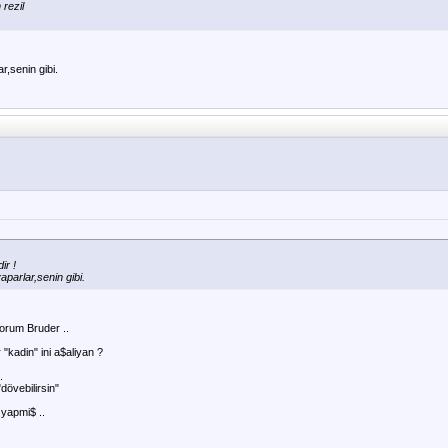
rezil
r,senin gibi.
ir !
aparlar,senin gibi.
yorum Bruder ..
"kadin" ini a$aliyan ?
.
dövebilirsin"
 yapmi$ ..