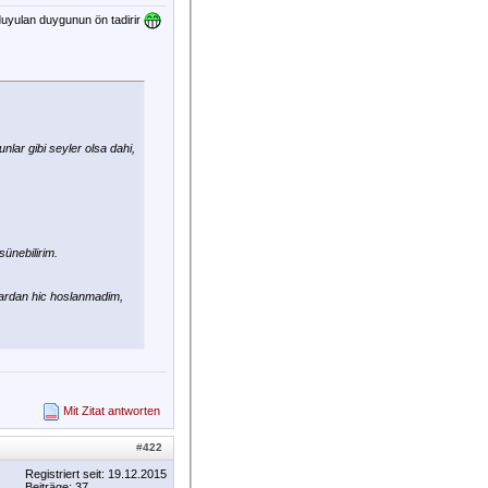
duyulan duygunun ön tadirir
nlar gibi seyler olsa dahi,
sünebilirim.
lardan hic hoslanmadim,
Mit Zitat antworten
#
422
Registriert seit: 19.12.2015
Beiträge: 37