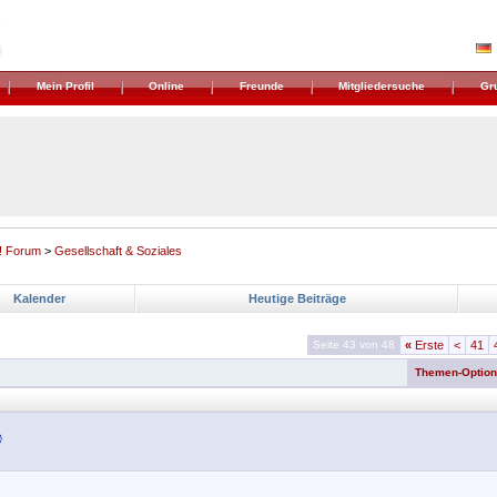
Mein Profil
Online
Freunde
Mitgliedersuche
Gr
! Forum
>
Gesellschaft & Soziales
Kalender
Heutige Beiträge
Seite 43 von 48
«
Erste
<
41
Themen-Optio