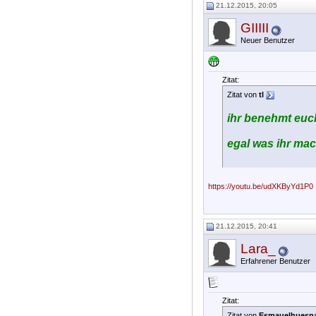
21.12.2015, 20:05
GIIIII
Neuer Benutzer
Zitat:
Zitat von
tl
ihr benehmt euch
egal was ihr mac
https://youtu.be/udXKByYd1P0
21.12.2015, 20:41
Lara_
Erfahrener Benutzer
Zitat:
Zitat von
Esmauelhuesn