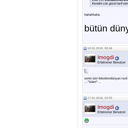
Kendini cok güzel tarif etm
hahahhaha
bütün dün
10.01.2016, 00:44
Imogdi
Erfahrener Benutzer
senin tüm felsefen/dünyan rezil
...."Islam" ...
17.01.2016, 02:55
Imogdi
Erfahrener Benutzer