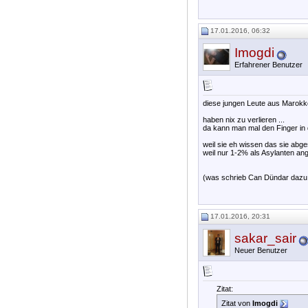
17.01.2016, 06:32
Imogdi
Erfahrener Benutzer
diese jungen Leute aus Marokko
haben nix zu verlieren ...
da kann man mal den Finger in
weil sie eh wissen das sie abg
weil nur 1-2% als Asylanten 
(was schrieb Can Dündar dazu
17.01.2016, 20:31
sakar_sair
Neuer Benutzer
Zitat:
Zitat von
Imogdi