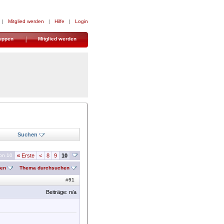
|
Mitglied werden
|
Hilfe
|
Login
uppen
Mitglied werden
Suchen
von 10
«
Erste
<
8
9
10
nen
Thema durchsuchen
#
91
Beiträge: n/a