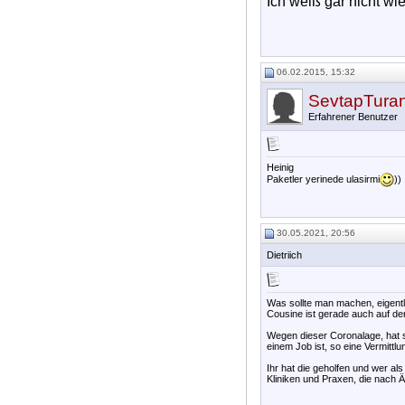
Ich weiß gar nicht wi
06.02.2015, 15:32
SevtapTura
Erfahrener Benutzer
Heinig
Paketler yerinede ulasirmi
))
30.05.2021, 20:56
Dietriich
Was sollte man machen, eigentl
Cousine ist gerade auch auf der
Wegen dieser Coronalage, hat si
einem Job ist, so eine Vermittl
Ihr hat die geholfen und wer al
Kliniken und Praxen, die nach 