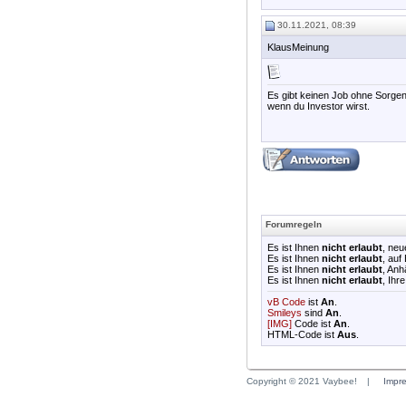
30.11.2021, 08:39
KlausMeinung
Es gibt keinen Job ohne Sorgen,
wenn du Investor wirst.
Forumregeln
Es ist Ihnen
nicht erlaubt
, ne
Es ist Ihnen
nicht erlaubt
, auf
Es ist Ihnen
nicht erlaubt
, An
Es ist Ihnen
nicht erlaubt
, Ihr
vB Code
ist
An
.
Smileys
sind
An
.
[IMG]
Code ist
An
.
HTML-Code ist
Aus
.
Copyright © 2021 Vaybee!
|
Impr