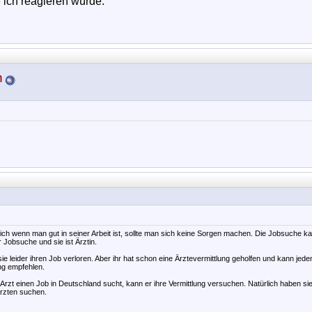
e ich reagieren würde.
n
ich wenn man gut in seiner Arbeit ist, sollte man sich keine Sorgen machen. Die Jobsuche ka
 Jobsuche und sie ist Ärztin.
e leider ihren Job verloren. Aber ihr hat schon eine Ärztevermittlung geholfen und kann jed
ung empfehlen.
s Arzt einen Job in Deutschland sucht, kann er ihre Vermittlung versuchen. Natürlich haben si
Ärzten suchen.