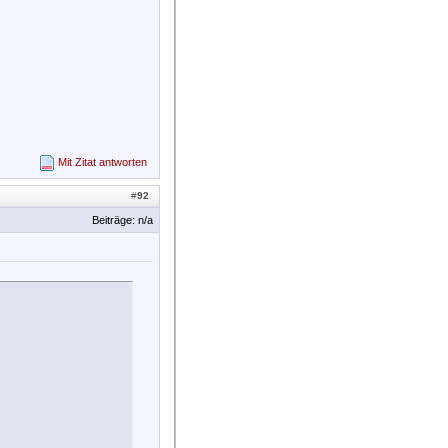
Mit Zitat antworten
#
92
Beiträge: n/a