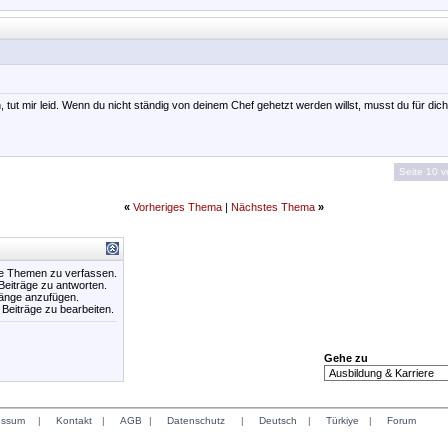
 tut mir leid. Wenn du nicht ständig von deinem Chef gehetzt werden willst, musst du für dich
Seite 10 
«
Vorheriges Thema
|
Nächstes Thema
»
ue Themen zu verfassen.
 Beiträge zu antworten.
hänge anzufügen.
e Beiträge zu bearbeiten.
Gehe zu
essum
|
Kontakt
|
AGB
|
Datenschutz
|
Deutsch
|
Türkiye
|
Forum