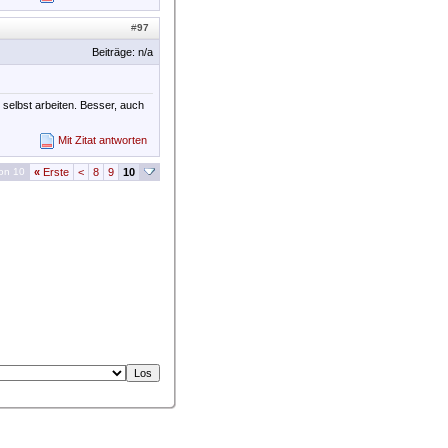
#
97
Beiträge: n/a
 selbst arbeiten. Besser, auch
Mit Zitat antworten
von 10
«
Erste
<
8
9
10