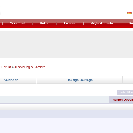
Mein Profil
Online
Freunde
Mitgliedersuche
Gr
! Forum
>
Ausbildung & Karriere
Kalender
Heutige Beiträge
Seite 10 
Themen-Optio