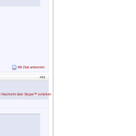
Mit Zitat antworten
#
93