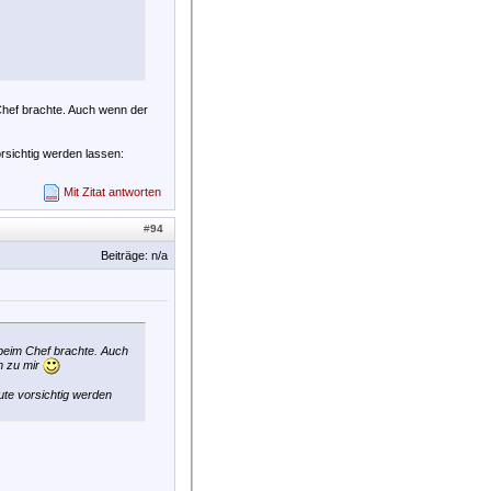
Chef brachte. Auch wenn der
rsichtig werden lassen:
Mit Zitat antworten
#
94
Beiträge: n/a
 beim Chef brachte. Auch
m zu mir
ute vorsichtig werden