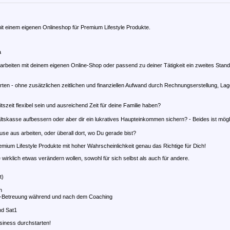
mit einem eigenen Onlineshop für Premium Lifestyle Produkte.
a
eiten mit deinem eigenen Online-Shop oder passend zu deiner Tätigkeit ein zweites Stand
ten - ohne zusätzlichen zeitlichen und finanziellen Aufwand durch Rechnungserstellung, Lag
zeit flexibel sein und ausreichend Zeit für deine Familie haben?
kasse aufbessern oder aber dir ein lukratives Haupteinkommen sichern? - Beides ist mögl
 aus arbeiten, oder überall dort, wo Du gerade bist?
emium Lifestyle Produkte mit hoher Wahrscheinlichkeit genau das Richtige für Dich!
wirklich etwas verändern wollen, sowohl für sich selbst als auch für andere.
t)
h
p-Betreuung während und nach dem Coaching
nd Sat1
siness durchstarten!