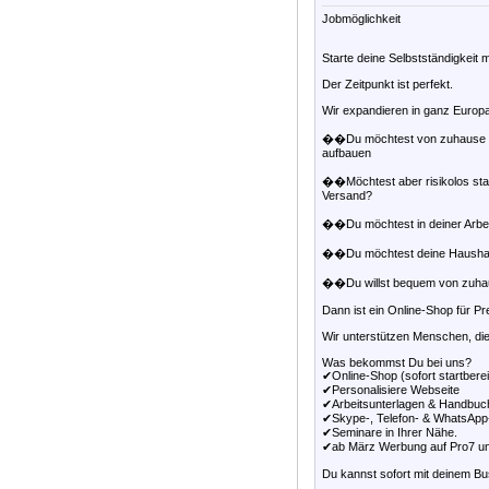
Jobmöglichkeit
Starte deine Selbstständigkeit 
Der Zeitpunkt ist perfekt.
Wir expandieren in ganz Europ
��Du möchtest von zuhause arb
aufbauen
��Möchtest aber risikolos star
Versand?
��Du möchtest in deiner Arbeits
��Du möchtest deine Haushalts
��Du willst bequem von zuhause
Dann ist ein Online-Shop für Pr
Wir unterstützen Menschen, die 
Was bekommst Du bei uns?
✔Online-Shop (sofort startberei
✔Personalisiere Webseite
✔Arbeitsunterlagen & Handbuc
✔Skype-, Telefon- & WhatsAp
✔Seminare in Ihrer Nähe.
✔ab März Werbung auf Pro7 u
Du kannst sofort mit deinem Bu