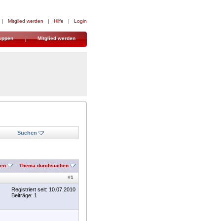
|
Mitglied werden
|
Hilfe
|
Login
uppen
Mitglied werden
Suchen
nen
Thema durchsuchen
#
1
Registriert seit: 10.07.2010
Beiträge: 1