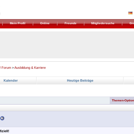
Mein Profil
Online
Freunde
Mitgliedersuche
Gr
! Forum
>
Ausbildung & Karriere
Kalender
Heutige Beiträge
Themen-Optio
iziell!