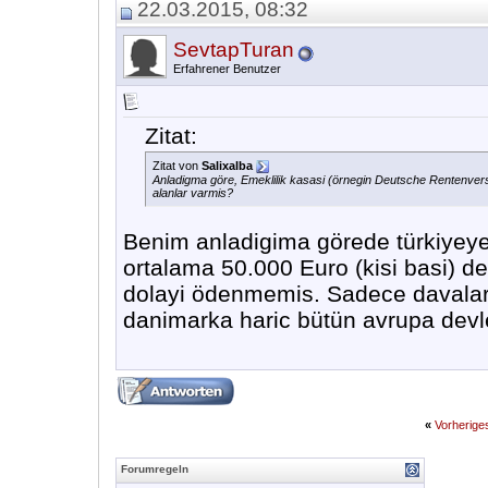
22.03.2015, 08:32
SevtapTuran
Erfahrener Benutzer
Zitat:
Zitat von
Salixalba
Anladigma göre, Emeklilik kasasi (örnegin Deutsche Rentenvers
alanlar varmis?
Benim anladigima görede türkiyeye 
ortalama 50.000 Euro (kisi basi) d
dolayi ödenmemis. Sadece davalari 
danimarka haric bütün avrupa devl
«
Vorherig
Forumregeln