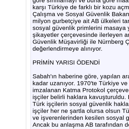
göre sınıflamayı ve buna göre maaş
karşı Türkiye de farklı bir kozu açm
Çalışma ve Sosyal Güvenlik Bakanl
milyon gurbetçiye ait AB ülkeleri 
sosyal güvenlik primlerini masaya y
şikayetler çerçevesinde ilerleyen 
Güvenlik Müşavirliği ile Nürnberg 
değerlendirmeye alınıyor.
PRİMİN YARISI ÖDENDİ
Sabah'ın haberine göre, yapılan a
kadar uzanıyor. 1970'te Türkiye v
imzalanan Katma Protokol çerçeves
işçiler belirli haklara kavuşturuldu
Türk işçilerin sosyal güvenlik haklar
işçiler her ne şartla olursa olsun 
ve işverenlerinden kesilen sosyal güv
Ancak bu anlaşma AB tarafından de