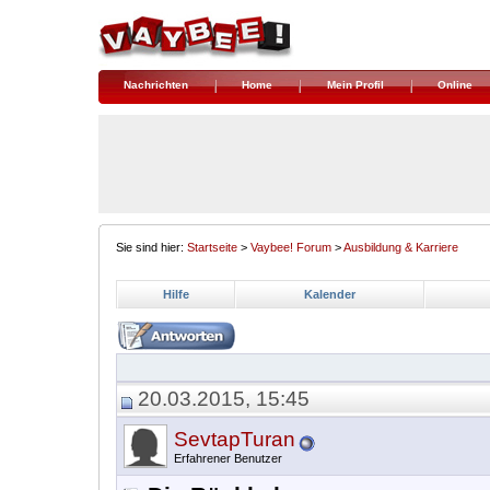
Nachrichten
Home
Mein Profil
Online
Sie sind hier:
Startseite
>
Vaybee! Forum
>
Ausbildung & Karriere
Hilfe
Kalender
20.03.2015, 15:45
SevtapTuran
Erfahrener Benutzer