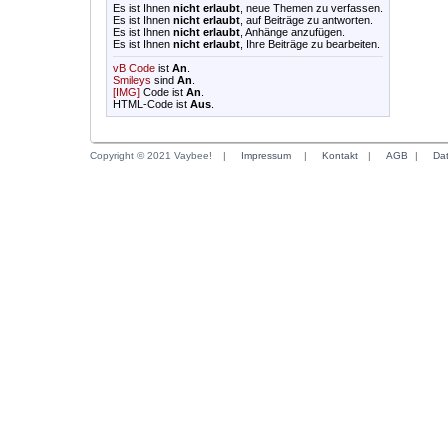
Es ist Ihnen
nicht erlaubt
, neue Themen zu verfassen.
Es ist Ihnen
nicht erlaubt
, auf Beiträge zu antworten.
Es ist Ihnen
nicht erlaubt
, Anhänge anzufügen.
Es ist Ihnen
nicht erlaubt
, Ihre Beiträge zu bearbeiten.
vB Code
ist
An
.
Smileys
sind
An
.
[IMG]
Code ist
An
.
HTML-Code ist
Aus
.
Copyright © 2021 Vaybee!
|
Impressum
|
Kontakt
|
AGB
|
Da