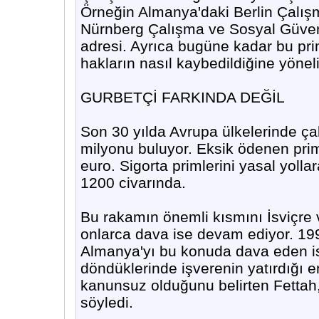
Örneğin Almanya'daki Berlin Çalışm
Nürnberg Çalışma ve Sosyal Güvenl
adresi. Ayrıca bugüne kadar bu pr
hakların nasıl kaybedildiğine yöneli
GURBETÇİ FARKINDA DEĞİL
Son 30 yılda Avrupa ülkelerinde çal
milyonu buluyor. Eksik ödenen prim
euro. Sigorta primlerini yasal yolla
1200 civarında.
Bu rakamın önemli kısmını İsviçre 
onlarca dava ise devam ediyor. 19
Almanya'yı bu konuda dava eden isi
döndüklerinde işverenin yatırdığı e
kanunsuz olduğunu belirten Fettah,
söyledi.