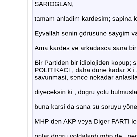
SARIOGLAN,
tamam anladim kardesim; sapina ka
Eyvallah senin görüsüne saygim var
Ama kardes ve arkadasca sana bir 
Bir Partiden bir idiolojiden kopup; 
POLITIKACI , daha düne kadar X i s
savunmasi, sence nekadar anlasilabi
diyeceksin ki , dogru yolu bulmusla
buna karsi da sana su soruyu yöne
MHP den AKP veya Diger PARTI ler
onlar dogru yoldalardi mhp de , ned