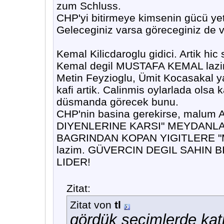
zum Schluss.
CHP'yi bitirmeye kimsenin gücü ye
Geleceginiz varsa göreceginiz de 
Kemal Kilicdaroglu gidici. Artik h
Kemal degil MUSTAFA KEMAL lazi
Metin Feyzioglu, Ümit Kocasakal 
kafi artik. Calinmis oylarlada olsa k
düsmanda görecek bunu.
CHP'nin basina gerekirse, malum 
DIYENLERINE KARSI" MEYDANLA
BAGRINDAN KOPAN YIGITLERE "
lazim. GÜVERCIN DEGIL SAHIN 
LIDER!
Zitat:
Zitat von
tl
gördük secimlerde kati