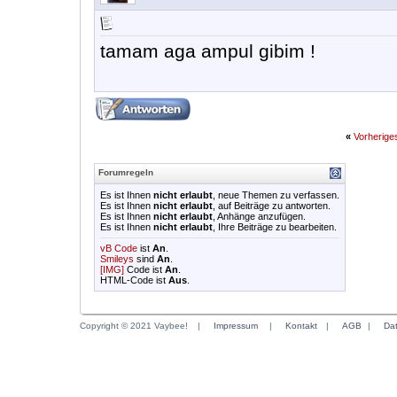
tamam aga ampul gibim !
«
Vorherig
Forumregeln
Es ist Ihnen
nicht erlaubt
, neue Themen zu verfassen.
Es ist Ihnen
nicht erlaubt
, auf Beiträge zu antworten.
Es ist Ihnen
nicht erlaubt
, Anhänge anzufügen.
Es ist Ihnen
nicht erlaubt
, Ihre Beiträge zu bearbeiten.
vB Code
ist
An
.
Smileys
sind
An
.
[IMG]
Code ist
An
.
HTML-Code ist
Aus
.
Copyright © 2021 Vaybee!
|
Impressum
|
Kontakt
|
AGB
|
Da