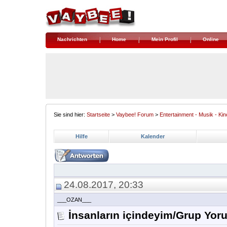
Nachrichten
Home
Mein Profil
Online
Sie sind hier:
Startseite
>
Vaybee! Forum
>
Entertainment - Musik - Kin
Hilfe
Kalender
24.08.2017, 20:33
___OZAN___
İnsanların içindeyim/Grup Yor