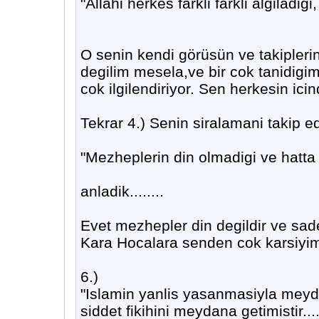
"Allahi herkes farkli farkli algiladigi
O senin kendi görüsün ve takiplerin
degilim mesela,ve bir cok tanidigim
cok ilgilendiriyor. Sen herkesin ic
Tekrar 4.) Senin siralamani takip e
"Mezheplerin din olmadigi ve hatta 
anladik........
Evet mezhepler din degildir ve sade
Kara Hocalara senden cok karsiyi
6.)
"Islamin yanlis yasanmasiyla meyd
siddet fikihini meydana getimistir..