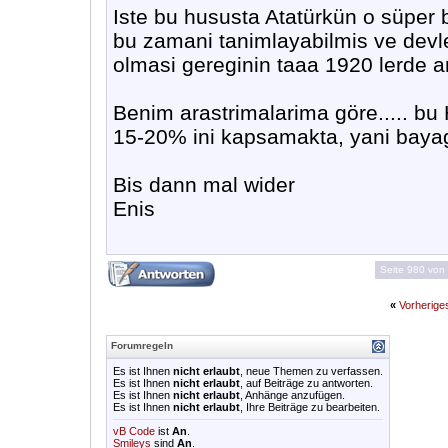
Iste bu hususta Atatürkün o süper be
bu zamani tanimlayabilmis ve devle
olmasi gereginin taaa 1920 lerde an
Benim arastrimalarima göre..... b
15-20% ini kapsamakta, yani bayagi b
Bis dann mal wider
Enis
Seite 980 von
«
Vorherig
Forumregeln
Es ist Ihnen
nicht erlaubt
, neue Themen zu verfassen.
Es ist Ihnen
nicht erlaubt
, auf Beiträge zu antworten.
Es ist Ihnen
nicht erlaubt
, Anhänge anzufügen.
Es ist Ihnen
nicht erlaubt
, Ihre Beiträge zu bearbeiten.
vB Code
ist
An
.
Smileys
sind
An
.