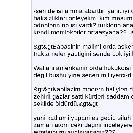
-sen de isi amma abarttin yani..iyi 
haksizliklari önleyelim..kim masum
edenlerin ne isi vardi? türklerin an
kendi memleketler ortaasyada?? u
&gt&gtBabasinin malimi orda asker 
Irakta neler yaptigini sende cok iyi
Wallahi amerikanin orda hukukdisi
degil,bushu yine secen milliyetci-din
&gt&gtKapilazim modern haliylen
zehirli gazlar satti kürtleri saddam 
sekilde öldürdü.&gt&gt
yani katliami yapani es gecip silah
zaman atom cekirdegini inceleyer
einsteini mi suclayacagiz???