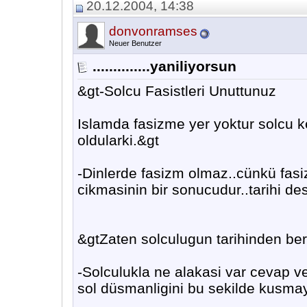
20.12.2004, 14:38
donvonramses
Neuer Benutzer
..............yaniliyorsun
&gt-Solcu Fasistleri Unuttunuz
Islamda fasizme yer yoktur solcu k
oldularki.&gt
-Dinlerde fasizm olmaz..cünkü fasi
cikmasinin bir sonucudur..tarihi d
&gtZaten solculugun tarihinden beri 
-Solculukla ne alakasi var cevap v
sol düsmanligini bu sekilde kusma