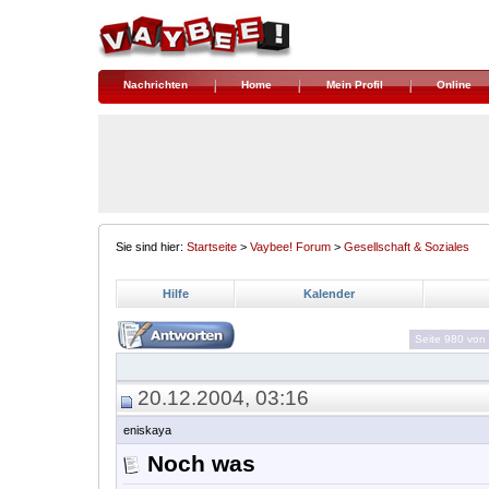
Nachrichten
Home
Mein Profil
Online
Sie sind hier:
Startseite
>
Vaybee! Forum
>
Gesellschaft & Soziales
Hilfe
Kalender
Seite 980 von
20.12.2004, 03:16
eniskaya
Noch was