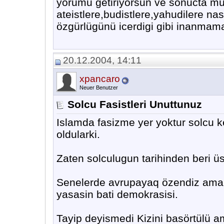
yorumu getiriyorsun ve sonucta m
ateistlere,budistlere,yahudilere n
özgürlügünü icerdigi gibi inanmama
20.12.2004, 14:11
xpancaro
Neuer Benutzer
Solcu Fasistleri Unuttunuz
Islamda fasizme yer yoktur solcu k
oldularki.
Zaten solculugun tarihinden beri üst
Senelerde avrupayaq özendiz ama a
yasasin bati demokrasisi.
Tayip deyismedi Kizini basörtülü a