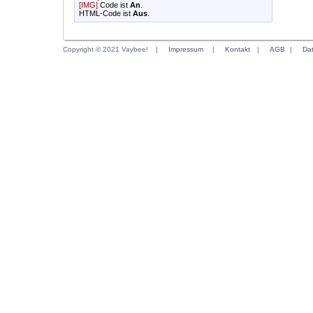
[IMG]
Code ist
An
.
HTML-Code ist
Aus
.
Copyright © 2021 Vaybee!
|
Impressum
|
Kontakt
|
AGB
|
Da