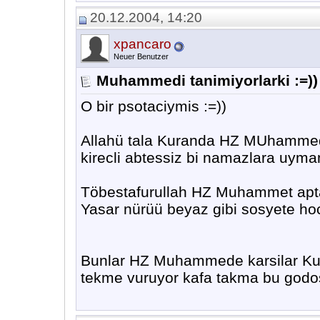
20.12.2004, 14:20
xpancaro
Neuer Benutzer
Muhammedi tanimiyorlarki :=))
O bir psotaciymis :=))
Allahü tala Kuranda HZ MUhammed
kirecli abtessiz bi namazlara uyma
Töbestafurullah HZ Muhammet apta
Yasar nürüü beyaz gibi sosyete hoca
Bunlar HZ Muhammede karsilar Kuran
tekme vuruyor kafa takma bu godos