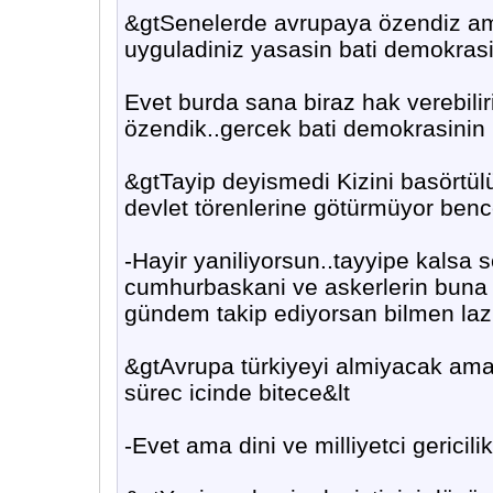
&gtSenelerde avrupaya özendiz am
uyguladiniz yasasin bati demokrasi
Evet burda sana biraz hak verebilir
özendik..gercek bati demokrasinin 
&gtTayip deyismedi Kizini basörtül
devlet törenlerine götürmüyor bence
-Hayir yaniliyorsun..tayyipe kalsa
cumhurbaskani ve askerlerin buna 
gündem takip ediyorsan bilmen laz
&gtAvrupa türkiyeyi almiyacak ama
sürec icinde bitece&lt
-Evet ama dini ve milliyetci gericili