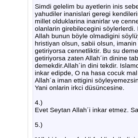
Simdi gelelim bu ayetlerin inis sebeb
yahudiler inanislari geregi kendileri
millet olduklarina inanirlar ve ce
olanlarin girebilecegini söylerlerdi.
Allah bunun böyle olmadigini söylüy
hristiyan olsun, sabii olsun, imanin
getiriyorsa cennetliktir. Bu su dem
getiriyorsa zaten Allah´in dinine ta
demekdir.Allah´in dini tekdir. Isla
inkar edipde, O na hasa cocuk mal 
Allah´a iman ettigini söyleyemezsin.
Yani onlarin irkci düsüncesine.
4.)
Evet Seytan Allah´i inkar etmez. Sa
5.)