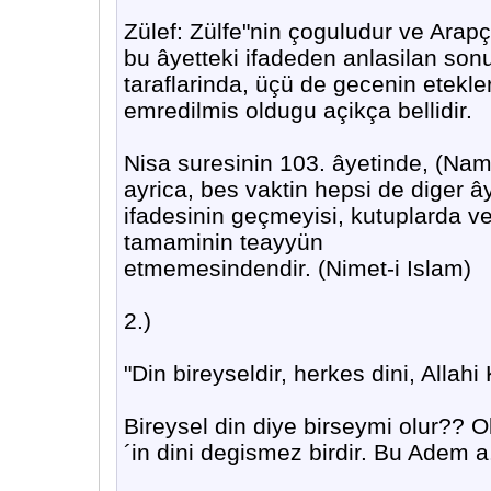
Zülef: Zülfe"nin çoguludur ve Arap
bu âyetteki ifadeden anlasilan son
taraflarinda, üçü de gecenin etekl
emredilmis oldugu açikça bellidir.
Nisa suresinin 103. âyetinde, (Namaz
ayrica, bes vaktin hepsi de diger ây
ifadesinin geçmeyisi, kutuplarda ve
tamaminin teayyün
etmemesindendir. (Nimet-i Islam)
2.)
"Din bireyseldir, herkes dini, Allahi K
Bireysel din diye birseymi olur?? Ol
´in dini degismez birdir. Bu Adem a.