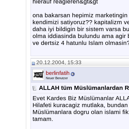
hierauf reagieren&gt&gt
ona bakarsan hepimiz marketingin 
kendimizi satiyoruz?? kapitalizm v
daha iyi bildigin bir sistem varsa b
olma iddiasinda bulundu ama agir bi
ve dertsiz 4 hatunlu Islam olmasin
20.12.2004, 15:33
berlinfatih
Neuer Benutzer
ALLAH tüm Müslümanlardan Ra
Evet Kardes Biz Müslümanlar ALLA
Hilafeti kuracagiz mutlaka, bundan
Müslümanlara dogru olan islami fikr
tamam.