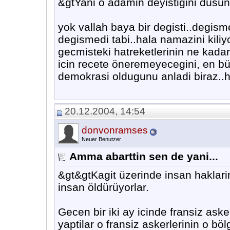
&gtYani o adamin deyistigini düsün
yok vallah baya bir degisti..degism
degismedi tabi..hala namazini kiliy
gecmisteki hatreketlerinin ne kada
icin recete öneremeyecegini, en bü
demokrasi oldugunu anladi biraz..ha
20.12.2004, 14:54
donvonramses
Neuer Benutzer
Amma abarttin sen de yani...
&gt&gtKagit üzerinde insan haklari
insan öldürüyorlar.
Gecen bir iki ay icinde fransiz aske
yaptilar o fransiz askerlerinin o bö