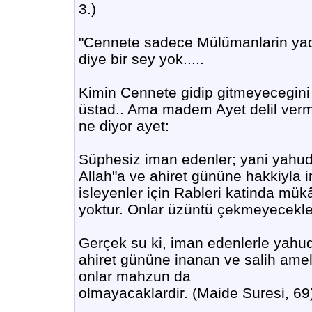
3.)
"Cennete sadece Mülümanlarin yada
diye bir sey yok.....
Kimin Cennete gidip gitmeyecegini
üstad.. Ama madem Ayet delil verm
ne diyor ayet:
Süphesiz iman edenler; yani yahudi
Allah"a ve ahiret gününe hakkiyla i
isleyenler için Rableri katinda mükâ
yoktur. Onlar üzüntü çekmeyecekler
Gerçek su ki, iman edenlerle yahudil
ahiret gününe inanan ve salih amell
onlar mahzun da
olmayacaklardir. (Maide Suresi, 69