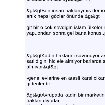
&gt&gtBen insan haklariymis demok
artik hepsi gözler önünde.&gt&gt
git bir o cok sevdigin islam ülkele
yap..ondan sonra gel bana konus.
&gt&gtKadin haklarini savunuyor a
satildigini hic ele almiyor barlarda s
almiyor&gt&gt
-genel evlerine en atesli karsi ci
gidenlerdir..
&gt&gtAvrupada kadin bir marketin
haklari diyorlar.