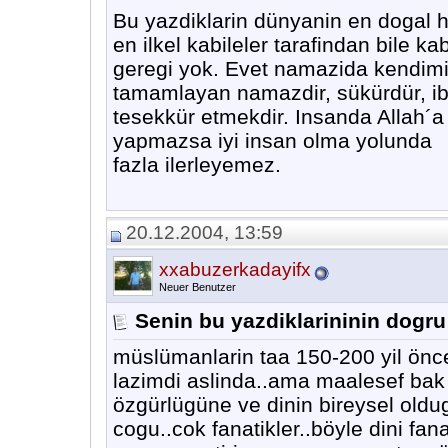
Bu yazdiklarin dünyanin en dogal h
en ilkel kabileler tarafindan bile k
geregi yok. Evet namazida kendimiz 
tamamlayan namazdir, sükürdür, iba
tesekkür etmekdir. Insanda Allah´
yapmazsa iyi insan olma yolunda
fazla ilerleyemez.
20.12.2004, 13:59
xxabuzerkadayifx
Neuer Benutzer
Senin bu yazdiklarininin dogru
müslümanlarin taa 150-200 yil önce
lazimdi aslinda..ama maalesef bak 
özgürlügüne ve dinin bireysel ol
cogu..cok fanatikler..böyle dini fan