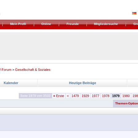
Mein Profil
Online
Freunde
Mitgliedersuche
Gr
! Forum
>
Gesellschaft & Soziales
Kalender
Heutige Beiträge
Seite 1979 von 3532
«
Erste
<
1479
1929
1977
1978
1979
1980
198
Themen-Optio