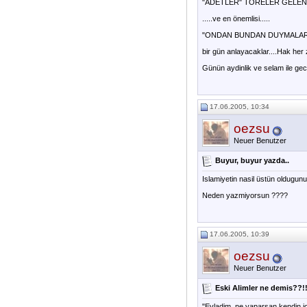
"ADETLER" TÖRELER GELE
.....ve en önemlisi.....
"ONDAN BUNDAN DUYMALAR
bir gün anlayacaklar....Hak her
Günün aydinlik ve selam ile gec
17.06.2005, 10:34
oezsu
Neuer Benutzer
Buyur, buyur yazda..
Islamiyetin nasil üstün oldugunu
Neden yazmiyorsun ????
17.06.2005, 10:39
oezsu
Neuer Benutzer
Eski Alimler ne demis??!
"Evladim, ne yaparsan kendin ic