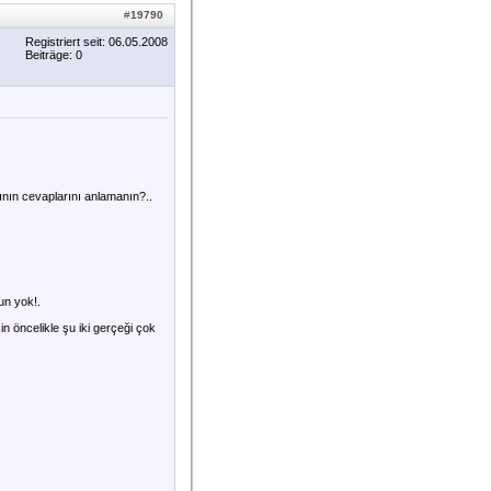
#
19790
Registriert seit: 06.05.2008
Beiträge: 0
rının cevaplarını anlamanın?..
un yok!.
in öncelikle şu iki gerçeği çok