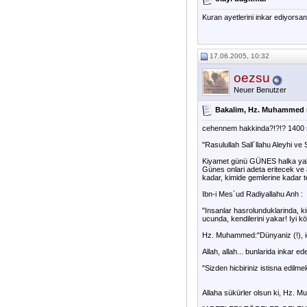
Kuran ayetlerini inkar ediyorsa
17.06.2005, 10:32
oezsu
Neuer Benutzer
Bakalim, Hz. Muhammed n
cehennem hakkinda?!?!? 1400 s
"Rasulullah Sall´llahu Aleyhi ve
Kiyamet günü GÜNES halka yaklast
Günes onlari adeta eritecek ve a
kadar, kimide gemlerine kadar t
Ibn-i Mes´ud Radiyallahu Anh :
"Insanlar hasrolunduklarinda, ki
ucunda, kendilerini yakar! Iyi k
Hz. Muhammed:"Dünyaniz (!), ici
Allah, allah... bunlarida inkar e
"Sizden hicbiriniz istisna edil
Allaha sükürler olsun ki, Hz. Mu