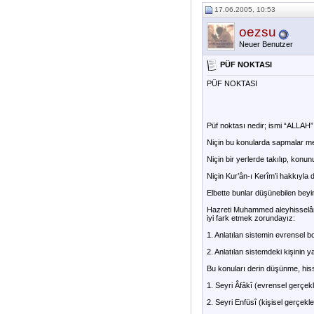
17.06.2005, 10:53
oezsu
Neuer Benutzer
PÜF NOKTASI
PÜF NOKTASI
Püf noktası nedir; ismi “ALLAH” 
Niçin bu konularda sapmalar m
Niçin bir yerlerde takılıp, kon
Niçin Kur’ân-ı Kerîm’i hakkıyla 
Elbette bunlar düşünebilen beyi
Hazreti Muhammed aleyhisselâmın 
iyi fark etmek zorundayız:
1. Anlatılan sistemin evrensel b
2. Anlatılan sistemdeki kişinin 
Bu konuları derin düşünme, hiss
1. Seyri Âfâkî (evrensel gerçekl
2. Seyri Enfüsî (kişisel gerçekle