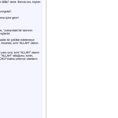
fâki” denir. İkincisi ise, kişinin
vurgular!.
ma içine girer!.
, “yukarıdaki bir tanrının
ışlardır.
adık bir şekilde irdelemeye
, insanda, ismi “ALLAH” olanın
 yanı sıra; ismi “ALLAH” olanın
in “ALLAH” olduğunu; ismin,
 “OKU”makta yetersiz olanların