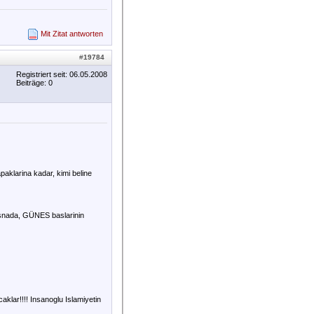
Mit Zitat antworten
#
19784
Registriert seit: 06.05.2008
Beiträge: 0
paklarina kadar, kimi beline
u esnada, GÜNES baslarinin
aklar!!!! Insanoglu Islamiyetin