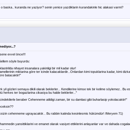
n o baska.. kuranda ne yaziyor? senin yenice yazdiklarin kurandakinle hic alakasi varmi?
ediyor...?
ene evvel önce!!!
 Sellem söyle buyurdu:
irilda nihayet insanalara yakinligi bir mil kadar olur!
mellerinin miktarina göre ter icinde kalacaklardir...Onlardan kimi topuklarina kadar, kimi dizka
ere batacaktir!"
rk yil gözleri semaya dikili olarak beklerler... Kendilerine kimse tek bir kelime söylemez.. B
ötü herkes ter bogazlarina cikasiya bu halde beklerler..."
ndekilerle beraber Cehenneme atildigi zaman, bir su damlasi gibi buharlasip yokolacaktir!"
deceksin??
meksizin cehenneme ugrayacaktir... Bu rabbin katinda kesinlesmis hükümdür! /Meryem 71)
hammedin yansittiklarini ve emanet olarak vasiyet ettiklerini anlayanlar var ve dahada cogalac