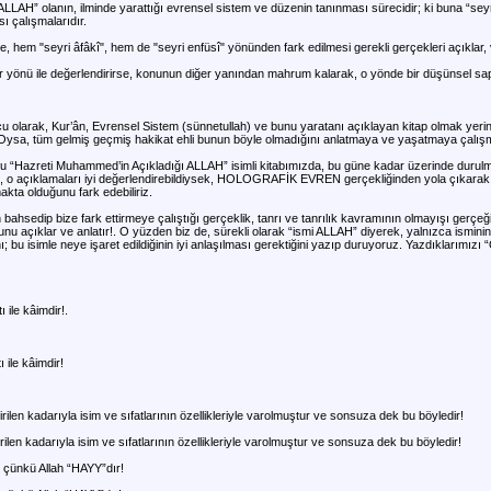
 “ALLAH” olanın, ilminde yarattığı evrensel sistem ve düzenin tanınması sürecidir; ki buna “seyri â
sı çalışmalarıdır.
, hem "seyri âfâkî", hem de "seyri enfüsî" yönünden fark edilmesi gerekli gerçekleri açıklar, 
 bir yönü ile değerlendirirse, konunun diğer yanından mahrum kalarak, o yönde bir düşünsel sap
u olarak, Kur’ân, Evrensel Sistem (sünnetullah) ve bunu yaratanı açıklayan kitap olmak yerine
!. Oysa, tüm gelmiş geçmiş hakikat ehli bunun böyle olmadığını anlatmaya ve yaşatmaya çalışm
u “Hazreti Muhammed’in Açıkladığı ALLAH” isimli kitabımızda, bu güne kadar üzerinde durulm
ayıp, o açıklamaları iyi değerlendirebildiysek, HOLOGRAFİK EVREN gerçekliğinden yola çıkarak
akta olduğunu fark edebiliriz.
hsedip bize fark ettirmeye çalıştığı gerçeklik, tanrı ve tanrılık kavramının olmayışı gerçeği
unu açıklar ve anlatır!. O yüzden biz de, sürekli olarak “ismi ALLAH” diyerek, yalnızca ismin
 bu isimle neye işaret edildiğinin iyi anlaşılması gerektiğini yazıp duruyoruz. Yazdıklarımızı
 ile kâimdir!.
 ile kâimdir!
irilen kadarıyla isim ve sıfatlarının özellikleriyle varolmuştur ve sonsuza dek bu böyledir!
rilen kadarıyla isim ve sıfatlarının özellikleriyle varolmuştur ve sonsuza dek bu böyledir!
); çünkü Allah “HAYY”dır!