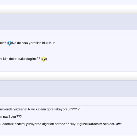
cin!!
Ne de olsa yaratilan bi kulsun!
i kim doldrucakti degilmi??
)
ömlümleride yazsana! Niye kafana göre takiliyorsun???!?!
an nasil olur???
, ademlik sistemi yürüyorsa digerleri nerede?? Buyur güzel kardesim sen acikla!!!!