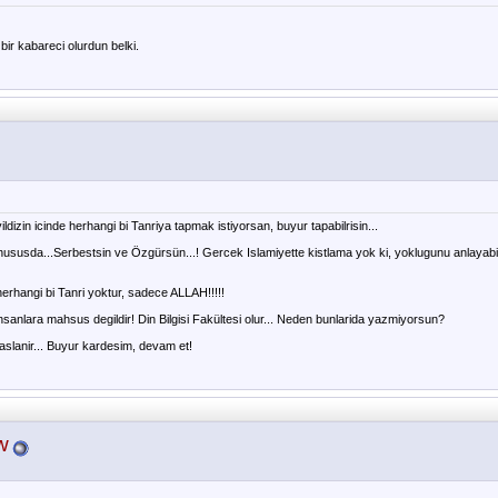
i bir kabareci olurdun belki.
ldizin icinde herhangi bi Tanriya tapmak istiyorsan, buyur tapabilrisin...
ususda...Serbestsin ve Özgürsün...! Gercek Islamiyette kistlama yok ki, yoklugunu anlayabi
herhangi bi Tanri yoktur, sadece ALLAH!!!!!
k insanlara mahsus degildir! Din Bilgisi Fakültesi olur... Neden bunlarida yazmiyorsun?
lanir... Buyur kardesim, devam et!
w