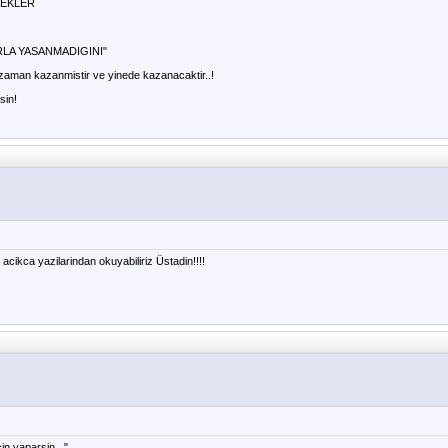
NEKLER
LA YASANMADIGINI"
 zaman kazanmistir ve yinede kazanacaktir..!
sin!
 acikca yazilarindan okuyabiliriz Üstadin!!!!
!
in yaparsin..."