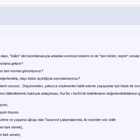
olanı, “İslâm” dini tanımlamasıyla anlatılan evrensel sistemi ve de “ben kimim, neyim” sorula
eydana geliyor?
unun tam resmini göremiyoruz?
değerlendirip, olayı bütün açıklığıyla seyredemiyoruz?
nlerin sorunu!.. Düşünmeden, yalnızca söylenenleri taklit ederek yaşayanlar için böyle bir sor
bildirdiklerinin hakkıyla anlaşılması, Kur’ân-ı Kerîm’de belirtilenlerin değerlendirilebilmesi iç
oyutu,
yaşam boyutu.
etme ve yaşama uğraşı olan Tasavvuf çalışmalarında, iki seyirden söz edilir:
eri fark etmek),
ri fark etmek).