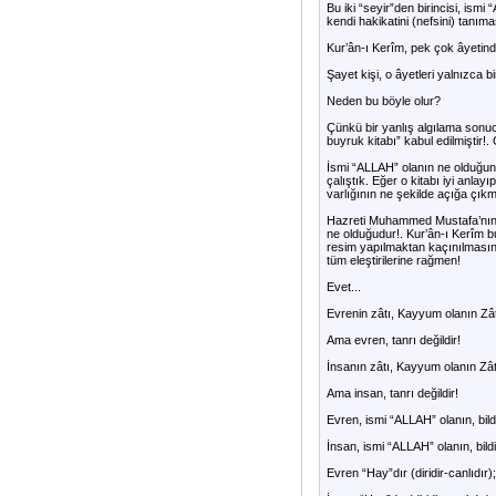
Bu iki “seyir”den birincisi, ismi
kendi hakikatini (nefsini) tanıma
Kur’ân-ı Kerîm, pek çok âyetinde
Şayet kişi, o âyetleri yalnızca
Neden bu böyle olur?
Çünkü bir yanlış algılama sonuc
buyruk kitabı” kabul edilmiştir
İsmi “ALLAH” olanın ne olduğun
çalıştık. Eğer o kitabı iyi anl
varlığının ne şekilde açığa çıkm
Hazreti Muhammed Mustafa’nın ba
ne olduğudur!. Kur’ân-ı Kerîm b
resim yapılmaktan kaçınılmasını;
tüm eleştirilerine rağmen!
Evet...
Evrenin zâtı, Kayyum olanın Zâtı
Ama evren, tanrı değildir!
İnsanın zâtı, Kayyum olanın Zâtı
Ama insan, tanrı değildir!
Evren, ismi “ALLAH” olanın, bild
İnsan, ismi “ALLAH” olanın, bildi
Evren “Hay”dır (diridir-canlıdır