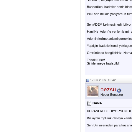
Bahsedilen Ibadetler senin binevi
Peki sen ne icin yapiyorsun tü
Sen ADEM kelimesi nedir biliy
Hani Hz. Adem´e verilen isimin 
Ademin kelime anlami gercekle
Yaptigin ibadetle kendi yoklugun
Ömrünüzde hangi biriniz, Namaz
Tesekkürler!
Sinirlenmeye baslsdiM!
17.06.2005, 10:42
oezsu
Neuer Benutzer
BANA
KURANI RED EDIYORSUN DEME!
Biz aydin topluluk olmaya kend
Sen Din üzerinden para kazana