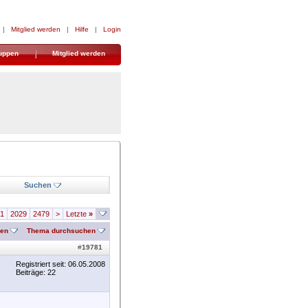
|
Mitglied werden
|
Hilfe
|
Login
uppen
Mitglied werden
Suchen
1
2029
2479
>
Letzte
»
nen
Thema durchsuchen
#
19781
Registriert seit: 06.05.2008
Beiträge: 22