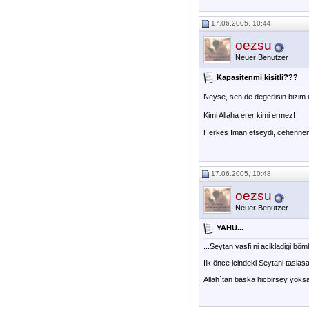
17.06.2005, 10:44
oezsu
Neuer Benutzer
Kapasitenmi kisitli???
Neyse, sen de degerlisin bizim i
Kimi Allaha erer kimi ermez!
Herkes Iman etseydi, cehennem
17.06.2005, 10:48
oezsu
Neuer Benutzer
YAHU...
...Seytan vasfi ni acikladigi b
Ilk önce icindeki Seytani taslas
Allah´tan baska hicbirsey yoksa