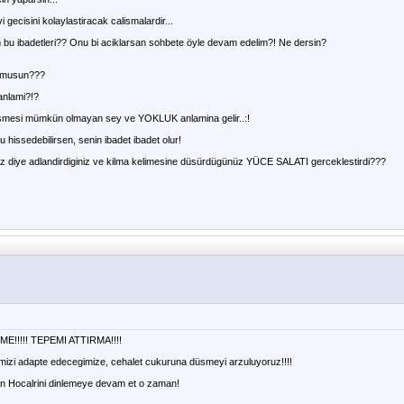
 gecisini kolaylastiracak calismalardir...
m bu ibadetleri?? Onu bi aciklarsan sohbete öyle devam edelim?! Ne dersin?
ormusun???
anlami?!?
smesi mümkün olmayan sey ve YOKLUK anlamina gelir..:!
u hissedebilirsen, senin ibadet ibadet olur!
 diye adlandirdiginiz ve kilma kelimesine düsürdügünüz YÜCE SALATI gerceklestirdi???
!!!! TEPEMI ATTIRMA!!!!
imizi adapte edecegimize, cehalet cukuruna düsmeyi arzuluyoruz!!!!
n Hocalrini dinlemeye devam et o zaman!