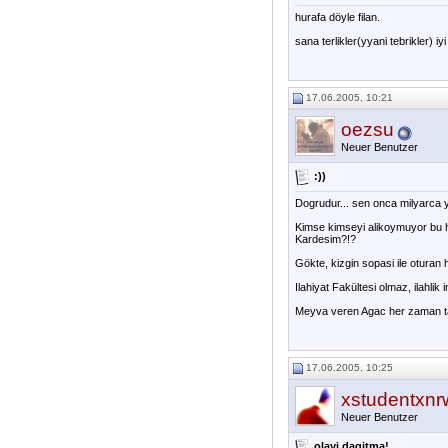
hurafa döyle filan.
sana terlikler(yyani tebrikler) iy
17.06.2005, 10:21
oezsu
Neuer Benutzer
:))
Dogrudur... sen onca milyarca yi
Kimse kimseyi alikoymuyor bu h
Kardesim?!?
Gökte, kizgin sopasi ile oturan 
Ilahiyat Fakültesi olmaz, ilahli
Meyva veren Agac her zaman tas
17.06.2005, 10:25
xstudentxnr
Neuer Benutzer
olayi dagitma!