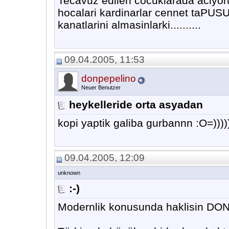
Tecavüz edilen cocuklarada aciyo
hocalari kardinarlar cennet taPUSU
kanatlarini almasinlarki..........
09.04.2005, 11:53
donpepelino
Neuer Benutzer
heykelleride orta asyadan
kopi yaptik galiba gurbannn :O=))))
09.04.2005, 12:09
unknown
:-)
Modernlik konusunda haklisin DON 