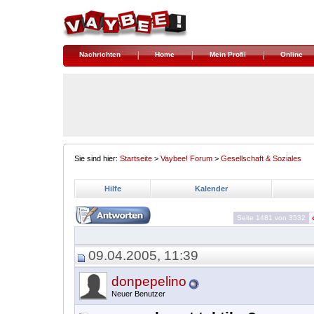
Nachrichten
Home
Mein Profil
Online
Sie sind hier:
Startseite
>
Vaybee! Forum
>
Gesellschaft & Soziales
Hilfe
Kalender
Seite 1481 von 3532
09.04.2005, 11:39
donpepelino
Neuer Benutzer