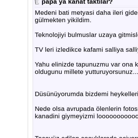
papa ya kanat taktilar?
Medeni bati metyasi daha ileri gid
gülmekten yikildim.
Teknolojiyi bulmuslar uzaya gitmisle
TV leri izledikce kafami salliya sa
Yahu elinizde tapunuzmu var ona ka
oldugunu millete yutturuyorsunuz.....
Düsünüyorumda bizdemi heykellerim
Nede olsa avrupada ölenlerin fotos
kanadini giymeyizmi looooooooooooo.