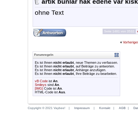
artik bunlar hak edene var kis
ohne Text
Seite 1481 von 3532
«
Vorherig
Forumregeln
Es ist Ihnen
nicht erlaubt
, neue Themen zu verfassen.
Es ist Ihnen
nicht erlaubt
, auf Beiträge zu antworten.
Es ist Ihnen
nicht erlaubt
, Anhänge anzufügen.
Es ist Ihnen
nicht erlaubt
, Ihre Beiträge zu bearbeiten.
vB Code
ist
An
.
Smileys
sind
An
.
[IMG]
Code ist
An
.
HTML-Code ist
Aus
.
Copyright © 2021 Vaybee!
|
Impressum
|
Kontakt
|
AGB
|
Da