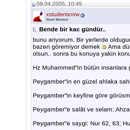
09.04.2005, 10:45
xstudentxnrw
Neuer Benutzer
Bende bir kac gündür..
bunu ariyorum. Bir yerlerde oldug
bazen göremiyor demek
Ama dün
olsun.. sonra bu konuya yakin konu
Hz Muhammed"in bütün insanlara gö
Peygamber"in en güzel ahlaka sahi
Peygamber"in keyfine göre görüsm
Peygamber"e salât ve selam: Ahza
Peygamber"e saygi: Nur 62, 63; Hu