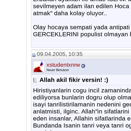
sevilmeyen adam ilan edilen Hoca ü
atmak" daha kolay oluyor..
Olay hocaya sempati yada antipati
GERCEKLERINI populist olmayan biri
09.04.2005, 10:35
xstudentxnrw
Neuer Benutzer
Allah akil fikir versin! :)
Hiristiyanlarin cogu incil zamaninda
ediliyorsa bunlarin dogru olup olm
isayi tanrilistirilamanin nedenini g
anlatmisti, ilginc. Allah"in sifatla
eden insanlar, Allahin sifatlarinda e
Bundanda Isanin tanri veya tanri og