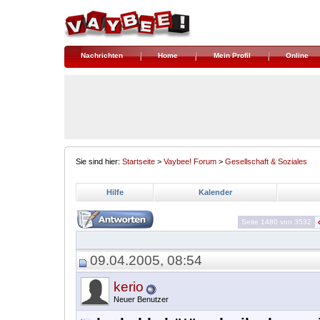
Nachrichten
Home
Mein Profil
Online
Sie sind hier:
Startseite
>
Vaybee! Forum
>
Gesellschaft & Soziales
Hilfe
Kalender
Seite 1480 von 3532
09.04.2005, 08:54
kerio
Neuer Benutzer