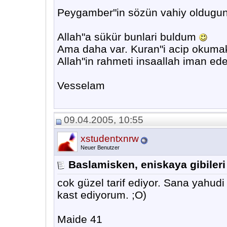
Peygamber"in sözün vahiy oldugun
Allah"a sükür bunlari buldum
Ama daha var. Kuran"i acip okumakt
Allah"in rahmeti insaallah iman ede
Vesselam
09.04.2005, 10:55
xstudentxnrw
Neuer Benutzer
Baslamisken, eniskaya gibileri
cok güzel tarif ediyor. Sana yahud
kast ediyorum. ;O)
Maide 41