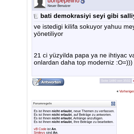
donpepelino
Neuer Benutzer
bati demokrasiyi seyi gibi salli
ve istedigi kilifa sokuyor yahuu me
yönetiliyor
21 ci yüzyilda papa ya ne ihtiyac v
onlardan daha top moderniz :O=)))
Seite 1480 von 3532
«
Vorherig
Forumregeln
Es ist Ihnen
nicht erlaubt
, neue Themen zu verfassen.
Es ist Ihnen
nicht erlaubt
, auf Beiträge zu antworten.
Es ist Ihnen
nicht erlaubt
, Anhänge anzufügen.
Es ist Ihnen
nicht erlaubt
, Ihre Beiträge zu bearbeiten.
vB Code
ist
An
.
Smileys
sind
An
.