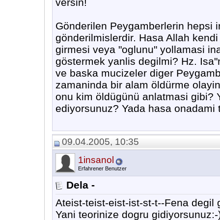
versin!
Gönderilen Peygamberlerin hepsi in
gönderilmislerdir. Hasa Allah kend
girmesi veya "oglunu" yollamasi ina
göstermek yanlis degilmi? Hz. Isa"n
ve baska mucizeler diger Peygamber
zamaninda bir alam öldürme olayind
onu kim öldügünü anlatmasi gibi? 
ediyorsunuz? Yada hasa onadami ta
09.04.2005, 10:35
1insanol
Erfahrener Benutzer
Dela -
Ateist-teist-eist-ist-st-t--Fena degil 
Yani teorinize dogru gidiyorsunuz:-