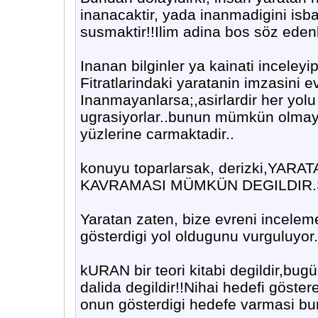
inanacaktir, yada inanmadigini isba
susmaktir!!Ilim adina bos söz edenle
Inanan bilginler ya kainati inceleyi
Fitratlarindaki yaratanin imzasini e
Inanmayanlarsa;,asirlardir her yol
ugrasiyorlar..bunun mümkün olmaya
yüzlerine carmaktadir..
konuyu toparlarsak, derizki,YAR
KAVRAMASI MÜMKÜN DEGILDIR.Sadec
Yaratan zaten, bize evreni incelem
gösterdigi yol oldugunu vurguluyor.
kURAN bir teori kitabi degildir,bugün
dalida degildir!!Nihai hedefi göster
onun gösterdigi hedefe varmasi bunu