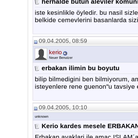
herhalde bütün aleviler komuni
iste kesinlikle öyledir. bu nasil sizle
belkide cemevlerini basanlarda sizi
09.04.2005, 08:59
kerio
Neuer Benutzer
erbakan ilimin bu boyutu
bilip bilmedigini ben bilmiyorum, 
isteyenlere rene guenon"u tavsiye 
09.04.2005, 10:10
unknown
Kerio kardes mesele ERBAKAN 
Erbakan ayaklari ile amac ISLAM´a