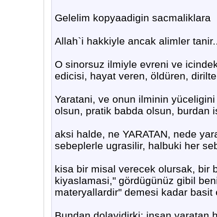
Gelelim kopyaadigin sacmaliklara
Allah`i hakkiyle ancak alimler tanir.
O sinorsuz ilmiyle evreni ve icindek
edicisi, hayat veren, öldüren, dirilt
Yaratani, ve onun ilminin yüceligini
olsun, pratik babda olsun, burdan i
aksi halde, ne YARATAN, nede yarat
sebeplerle ugrasilir, halbuki her seb
kisa bir misal verecek olursak, bir
kiyaslamasi," gördügünüz gibil b
materyallardir" demesi kadar basit o
Bundan dolayidirki; insan yaratan h