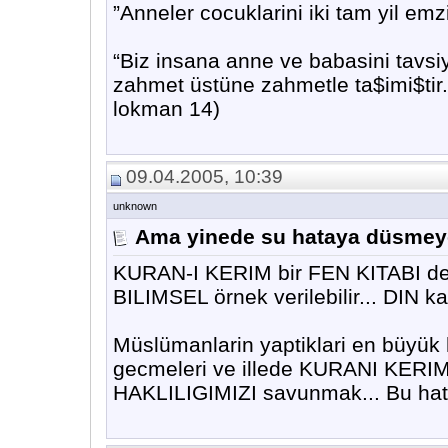
”Anneler cocuklarini iki tam yil emz
“Biz insana anne ve babasini tavsi
zahmet üstüne zahmetle ta$imi$tir.S
lokman 14)
09.04.2005, 10:39
unknown
Ama yinede su hataya düsmey
KURAN-I KERIM bir FEN KITABI degi
BILIMSEL örnek verilebilir... DIN kars
Müslümanlarin yaptiklari en bü
gecmeleri ve illede KURANI KERIMD
HAKLILIGIMIZI savunmak... Bu hat