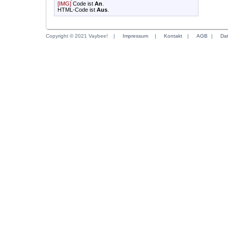
[IMG]
Code ist
An
.
HTML-Code ist
Aus
.
Copyright © 2021 Vaybee!
|
Impressum
|
Kontakt
|
AGB
|
Da