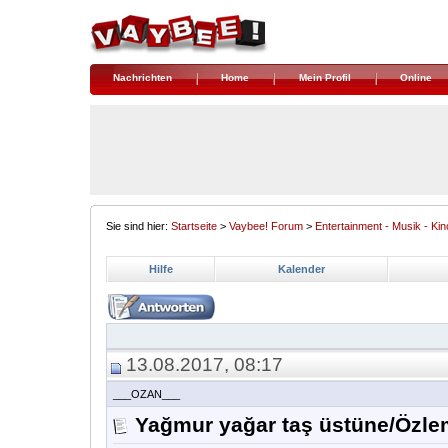
Nachrichten
Home
Mein Profil
Online
Sie sind hier:
Startseite
>
Vaybee! Forum
>
Entertainment - Musik - Kin
Hilfe
Kalender
13.08.2017, 08:17
___OZAN___
Yağmur yağar taş üstüne/Özle