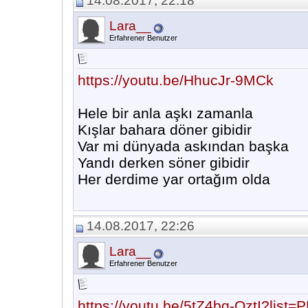
14.08.2017, 22:18
Lara__
Erfahrener Benutzer
https://youtu.be/HhucJr-9MCk
Hele bir anla aşkı zamanla
Kışlar bahara döner gibidir
Var mi dünyada askından başka
Yandı derken söner gibidir
Her derdime yar ortağım olda
14.08.2017, 22:26
Lara__
Erfahrener Benutzer
https://youtu.be/5tZ4bq-OztI?lis