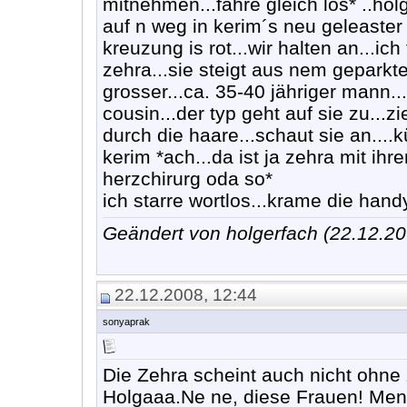
mitnehmen...fahre gleich los* ..hol
auf n weg in kerim´s neu geleaster
kreuzung is rot...wir halten an...i
zehra...sie steigt aus nem geparkten
grosser...ca. 35-40 jähriger mann...
cousin...der typ geht auf sie zu...z
durch die haare...schaut sie an....kü
kerim *ach...da ist ja zehra mit ih
herzchirurg oda so*
ich starre wortlos...krame die han
Geändert von holgerfach (22.12.
22.12.2008, 12:44
sonyaprak
Die Zehra scheint auch nicht ohne 
Holgaaa.Ne ne, diese Frauen! Mendil