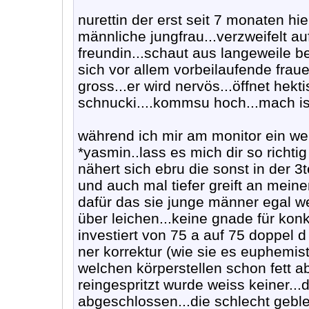
nurettin der erst seit 7 monaten hier
männliche jungfrau...verzweifelt a
freundin...schaut aus langeweile be
sich vor allem vorbeilaufende frau
gross...er wird nervös...öffnet hekt
schnucki....kommsu hoch...mach is
während ich mir am monitor ein wei
*yasmin..lass es mich dir so richt
nähert sich ebru die sonst in der 3
und auch mal tiefer greift an meinen
dafür das sie junge männer egal wel
über leichen...keine gnade für konk
investiert von 75 a auf 75 doppel d
ner korrektur (wie sie es euphemist
welchen körperstellen schon fett 
reingespritzt wurde weiss keiner..
abgeschlossen...die schlecht geb