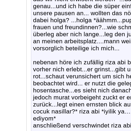
genau...und ich habe die süper einf
unsere pausen an... wollten das n
dabei holga? ...holga *äähmm...pup
frauen und freundinnen?...wie sch
überleg aber nich lange...leg den 
an meinen arbeitsplatz....mann wei
vorsorglich beteilige ich mich...
nebenan höre ich zufällig riza abi 
vorher nich erlebt...er grinst...gib
rot...schaut verunsichert um sich 
beobachtet wird... er nutzt die gele
hosentasche...es sieht nich danach
jedoch murat vorbeigeht zuckt er 
zurück...legt einen ernsten blick au
cocuk nasillar?* riza abi *iyilik y
ediyom*
anschließend verschwindet riza abi a