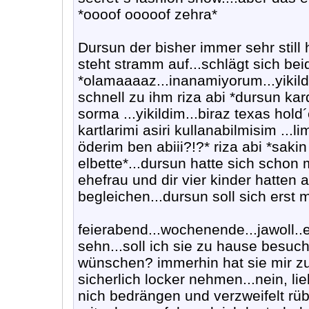
*oooof ooooof zehra*
Dursun der bisher immer sehr still 
steht stramm auf...schlägt sich bei
*olamaaaaz...inanamiyorum...yikil
schnell zu ihm riza abi *dursun kar
sorma ...yikildim...biraz texas hol
kartlarimi asiri kullanabilmisim ...l
öderim ben abiii?!?* riza abi *sakin 
elbette*...dursun hatte sich schon 
ehefrau und dir vier kinder hatten
begleichen...dursun soll sich erst 
feierabend...wochenende...jawoll..
sehn...soll ich sie zu hause besuc
wünschen? immerhin hat sie mir zu 
sicherlich locker nehmen...nein, lie
nich bedrängen und verzweifelt rüb