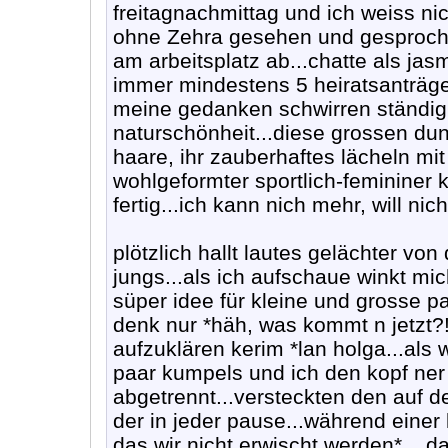
freitagnachmittag und ich weiss n
ohne Zehra gesehen und gesprochen
am arbeitsplatz ab...chatte als ja
immer mindestens 5 heiratsanträge.
meine gedanken schwirren ständig
naturschönheit...diese grossen du
haare, ihr zauberhaftes lächeln mi
wohlgeformter sportlich-femininer 
fertig...ich kann nich mehr, will nich
plötzlich hallt lautes gelächter 
jungs...als ich aufschaue winkt mi
süper idee für kleine und grosse p
denk nur *häh, was kommt n jetzt?!
aufzuklären kerim *lan holga...als
paar kumpels und ich den kopf ne
abgetrennt...versteckten den auf d
der in jeder pause...während eine
das wir nicht erwischt werden* ...d