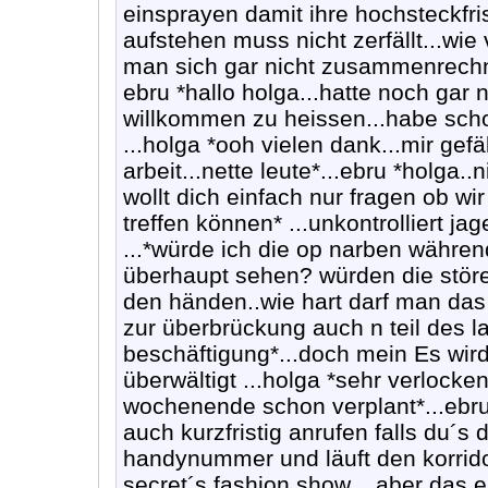
einsprayen damit ihre hochsteckfri
aufstehen muss nicht zerfällt...wie 
man sich gar nicht zusammenrech
ebru *hallo holga...hatte noch gar n
willkommen zu heissen...habe schon
...holga *ooh vielen dank...mir gefä
arbeit...nette leute*...ebru *holga..
wollt dich einfach nur fragen ob w
treffen können* ...unkontrolliert ja
...*würde ich die op narben währ
überhaupt sehen? würden die stören
den händen..wie hart darf man das 
zur überbrückung auch n teil des
beschäftigung*...doch mein Es wi
überwältigt ...holga *sehr verlock
wochenende schon verplant*...ebru 
auch kurzfristig anrufen falls du´s d
handynummer und läuft den korridor 
secret´s fashion show....aber das 