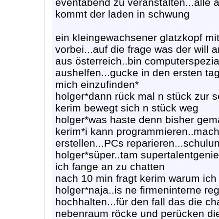
eventabend zu veranstalten...alle 
kommt der laden in schwung
ein kleingewachsener glatzkopf mi
vorbei...auf die frage was der will 
aus österreich..bin computerspezial
aushelfen...gucke in den ersten ta
mich einzufinden*
holger*dann rück mal n stück zur s
kerim bewegt sich n stück weg
holger*was haste denn bisher gem
kerim*i kann programmieren..mache
erstellen...PCs reparieren...schulun
holger*süper..tam supertalentgeni
ich fange an zu chatten
nach 10 min fragt kerim warum ich 
holger*naja..is ne firmeninterne r
hochhalten...für den fall das die 
nebenraum röcke und perücken di