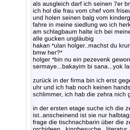
als ausgleich darf ich seinen 7er b
ich hol die frau vom chef vom frise
und holen seinen balg vom kindergar
fahre in meine siedlung wo ich he
am schlagbaum halte ich bei mein
alle gucken ungläubig
hakan *ulan holger..machst du kr
bmw her?*
holger *bin nu ein pezevenk geword
sermaye...bakayim bi sana...yok la
zurück in der firma bin ich erst ge
uhr und ich hab noch keinen hands
schlimmer, ich hab die zehra nich
in der ersten etage suche ich die z
ist..anscheinend ist sie nur halbta
frage die tischnachbarin über die 
orchideen...kinobesuche...literatur