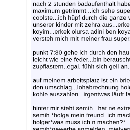
nach 2 stunden badaufenthalt habe
maximum getrimmt...ich sehe super a
coolste...ich hüpf durch die ganz
unserer kinder mit zehra aus...erke
koyim...erkek olursa adini ben koya
versteh mich mit meiner frau super
punkt 7:30 gehe ich durch den haup
leicht wie eine feder...bin beraus
zupflastern..egal, fühlt sich geil an.
auf meinem arbeitsplatz ist ein bri
den umschlag...lohabrechnung holg
kohle auszahlen...irgentwas läuft f
hinter mir steht semih...hat ne ext
semih *holga mein freund..ich mach
holger*was muss ich n machen?*
semih*gewerbe anmelden..mietvert