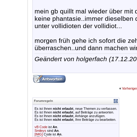
mein gb quillt mal wieder über mit
keine phantasie..immer dieselben 
unter vollidioten der vollidiot...
morgen früh gehe ich sofort die ze
überraschen..und dann machen wir 
Geändert von holgerfach (17.12.
«
Vorherig
Forumregeln
Es ist Ihnen
nicht erlaubt
, neue Themen zu verfassen.
Es ist Ihnen
nicht erlaubt
, auf Beiträge zu antworten.
Es ist Ihnen
nicht erlaubt
, Anhänge anzufügen.
Es ist Ihnen
nicht erlaubt
, Ihre Beiträge zu bearbeiten.
vB Code
ist
An
.
Smileys
sind
An
.
[IMG]
Code ist
An
.