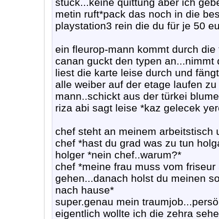
stück...keine quittung aber ich gebe
metin ruft*pack das noch in die bes
playstation3 rein die du für je 50 e
ein fleurop-mann kommt durch die t
canan guckt den typen an...nimmt
liest die karte leise durch und fäng
alle weiber auf der etage laufen zu
mann..schickt aus der türkei blumen
riza abi sagt leise *kaz gelecek yer
chef steht an meinem arbeitstisch 
chef *hast du grad was zu tun holg
holger *nein chef..warum?*
chef *meine frau muss vom friseur
gehen...danach holst du meinen so
nach hause*
super.genau mein traumjob...persö
eigentlich wollte ich die zehra seh