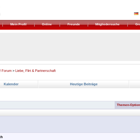
Mein Profil
Online
Freunde
Mitgliedersuche
Gr
! Forum
>
Liebe, Flirt & Partnerschaft
Kalender
Heutige Beiträge
Themen-Optio
ch