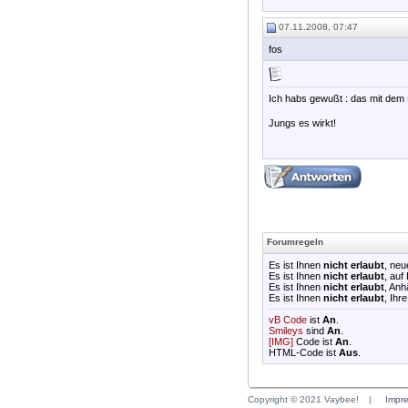
07.11.2008, 07:47
fos
Ich habs gewußt : das mit dem 
Jungs es wirkt!
Forumregeln
Es ist Ihnen
nicht erlaubt
, ne
Es ist Ihnen
nicht erlaubt
, auf
Es ist Ihnen
nicht erlaubt
, An
Es ist Ihnen
nicht erlaubt
, Ihr
vB Code
ist
An
.
Smileys
sind
An
.
[IMG]
Code ist
An
.
HTML-Code ist
Aus
.
Copyright © 2021 Vaybee!
|
Impr