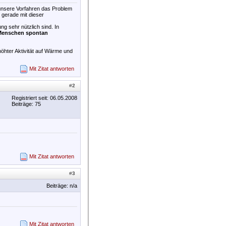
 unsere Vorfahren das Problem
 gerade mit dieser
 sehr nützlich sind. In
e Menschen spontan
höhter Aktivität auf Wärme und
Mit Zitat antworten
#
2
Registriert seit: 06.05.2008
Beiträge: 75
Mit Zitat antworten
#
3
Beiträge: n/a
Mit Zitat antworten