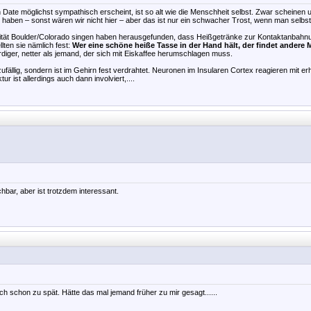
 Date möglichst sympathisch erscheint, ist so alt wie die Menschheit selbst. Zwar scheinen
 haben – sonst wären wir nicht hier – aber das ist nur ein schwacher Trost, wenn man selbst
tät Boulder/Colorado singen haben herausgefunden, dass Heißgetränke zur Kontaktanbahnung
lten sie nämlich fest:
Wer eine schöne heiße Tasse in der Hand hält, der findet ander
diger, netter als jemand, der sich mit Eiskaffee herumschlagen muss.
fällig, sondern ist im Gehirn fest verdrahtet. Neuronen im Insularen Cortex reagieren mit er
ur ist allerdings auch dann involviert,....
bar, aber ist trotzdem interessant.
h schon zu spät. Hätte das mal jemand früher zu mir gesagt......