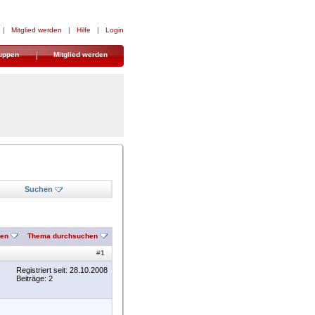
|
Mitglied werden
|
Hilfe
|
Login
uppen
Mitglied werden
Suchen
nen
Thema durchsuchen
#
1
Registriert seit: 28.10.2008
Beiträge: 2