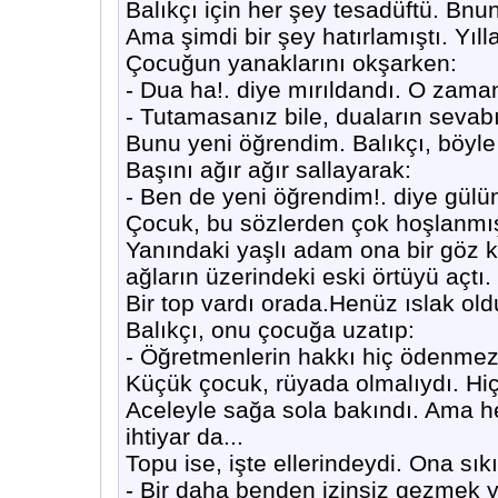
Balıkçı için her şey tesadüftü. Bnun
Ama şimdi bir şey hatırlamıştı. Yılla
Çocuğun yanaklarını okşarken:
- Dua ha!. diye mırıldandı. O zama
- Tutamasanız bile, duaların sevabı
Bunu yeni öğrendim. Balıkçı, böyle 
Başını ağır ağır sallayarak:
- Ben de yeni öğrendim!. diye gülü
Çocuk, bu sözlerden çok hoşlanmış
Yanındaki yaşlı adam ona bir göz kı
ağların üzerindeki eski örtüyü açtı.
Bir top vardı orada.Henüz ıslak oldu
Balıkçı, onu çocuğa uzatıp:
- Öğretmenlerin hakkı hiç ödenmez
Küçük çocuk, rüyada olmalıydı. Hiç
Aceleyle sağa sola bakındı. Ama he
ihtiyar da...
Topu ise, işte ellerindeydi. Ona sıkı
- Bir daha benden izinsiz gezmek 