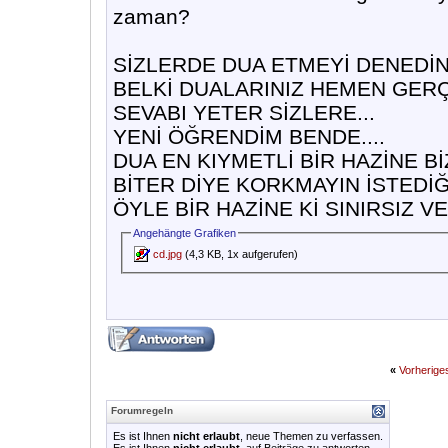
zaman?
SİZLERDE DUA ETMEYİ DENEDİNİZ
BELKİ DUALARINIZ HEMEN GER
SEVABI YETER SİZLERE...
YENİ ÖĞRENDİM BENDE....
DUA EN KIYMETLİ BİR HAZİNE BİZ
BİTER DİYE KORKMAYIN İSTEDİĞ
ÖYLE BİR HAZİNE Kİ SINIRSIZ V
Angehängte Grafiken
cd.jpg
(4,3 KB, 1x aufgerufen)
«
Vorherig
Forumregeln
Es ist Ihnen
nicht erlaubt
, neue Themen zu verfassen.