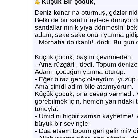
Küçük Bir çocuk,
Deniz kenarına oturmuş, gözlerinide
Belki de bir saattir öylece duruyord
sandallarının kıyıya dönmesini bekle
adam, seke seke onun yanına gidi
- Merhaba delikanlı!. dedi. Bu gün 
Küçük çocuk, başını çevirmeden;
- Ama rüzgârlı, dedi. Topum deniz
Adam, çocuğun yanına oturup:
- Eğer biraz genç olsaydım, yüzüp o
Ama şimdi adım bile atamıyorum.
Küçük çocuk, ona cevap vermedi. V
görebilmek için, hemen yanındaki t
tonuyla:
- Ümidini hiçbir zaman kaybetme!. 
büyük bir sevinçle:
- Dua etsem topum geri gelir mi? di