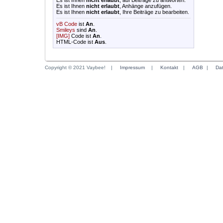
Es ist Ihnen
nicht erlaubt
, auf Beiträge zu antworten.
Es ist Ihnen
nicht erlaubt
, Anhänge anzufügen.
Es ist Ihnen
nicht erlaubt
, Ihre Beiträge zu bearbeiten.
vB Code
ist
An
.
Smileys
sind
An
.
[IMG]
Code ist
An
.
HTML-Code ist
Aus
.
Copyright © 2021 Vaybee!
|
Impressum
|
Kontakt
|
AGB
|
Da