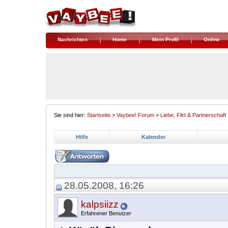
Nachrichten
Home
Mein Profil
Online
Sie sind hier:
Startseite
>
Vaybee! Forum
>
Liebe, Flirt & Partnerschaft
Hilfe
Kalender
28.05.2008, 16:26
kalpsiizz
Erfahrener Benutzer