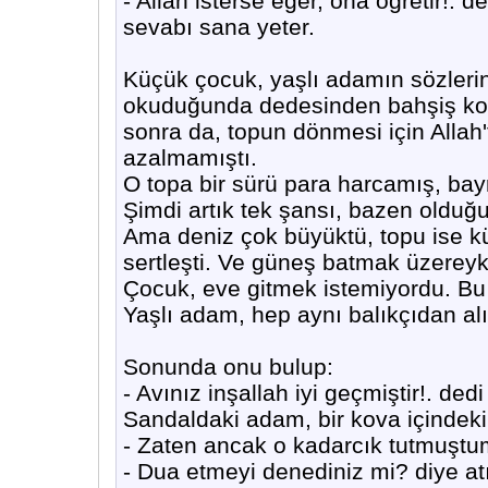
- Allah isterse eğer, ona öğretir!. 
sevabı sana yeter.
Küçük çocuk, yaşlı adamın sözlerin
okuduğunda dedesinden bahşiş kopa
sonra da, topun dönmesi için Allah
azalmamıştı.
O topa bir sürü para harcamış, bay
Şimdi artık tek şansı, bazen olduğu
Ama deniz çok büyüktü, topu ise 
sertleşti. Ve güneş batmak üzerey
Çocuk, eve gitmek istemiyordu. Bu y
Yaşlı adam, hep aynı balıkçıdan alı
Sonunda onu bulup:
- Avınız inşallah iyi geçmiştir!. dedi
Sandaldaki adam, bir kova içindeki 
- Zaten ancak o kadarcık tutmuştum
- Dua etmeyi denediniz mi? diye at