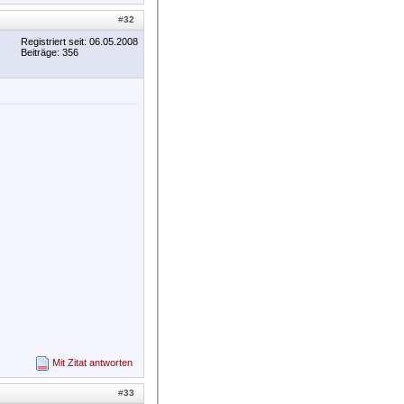
#
32
Registriert seit: 06.05.2008
Beiträge: 356
Mit Zitat antworten
#
33