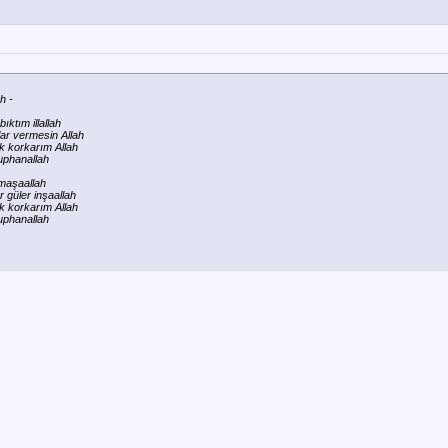
h -
ıktım illallah
lar vermesin Allah
k korkarım Allah
uphanallah
 maşaallah
r güler inşaallah
k korkarım Allah
uphanallah