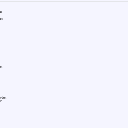
ul
un
,
r,
,
rdur,
ur