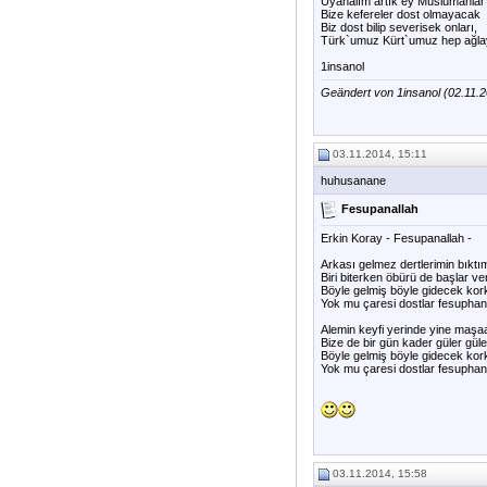
Uyanalım artık ey Müslümanlar 
Bize kefereler dost olmayacak
Biz dost bilip severisek onları,
Türk`umuz Kürt`umuz hep ağl
1insanol
Geändert von 1insanol (02.11
03.11.2014, 15:11
huhusanane
Fesupanallah
Erkin Koray - Fesupanallah -
Arkası gelmez dertlerimin bıktım 
Biri biterken öbürü de başlar ve
Böyle gelmiş böyle gidecek kor
Yok mu çaresi dostlar fesuphan
Alemin keyfi yerinde yine maşaa
Bize de bir gün kader güler güle
Böyle gelmiş böyle gidecek kor
Yok mu çaresi dostlar fesuphan
03.11.2014, 15:58