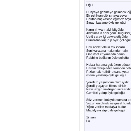
Oğul
Dünyaya gezmeye gelmedik oğ
Bir pehlivan gibi sınava soyun
Haktan başkasına eğilmez boy
Sınavı kazanıp öyle gel oğul
Karnı iri -yarı ,aklı küçükler
Aldatmasın seni gönlü buçükler,
Üstü saray içi gayya göçükler,
Bunlardan kaçınıp öyle gel oğul
Hak adalet olsun tek idealin
Seni yaratana malumdur halin
Ona itaat et yansada canın
Rabbine bağlanıp öyle gel oğul
Helala harama çok özen göster
Haram tahrip eder ölümden bete
Rızke hak kefildir o sana yeter
imana yaslanıp öyle gel oğul
Şerefsiz yaşamdan ölüm iyidir
Şerefli yaşayan ölmez diridir
Nefis azgın saldırgan serseridir
Gemileri yakıp öyle gel oğul
Söz vermek kolayda tutması zo
Sözün eri olmak ne güzel huyd
Yiğite verilen madalya budur
Madalyayı alıp öyle gel oğul
1insan
i-a