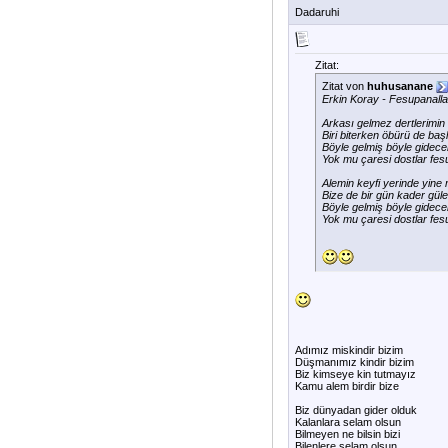
Dadaruhi
Zitat:
Zitat von
huhusanane
Erkin Koray - Fesupanalla
Arkası gelmez dertlerimin b
Biri biterken öbürü de baş
Böyle gelmiş böyle gidece
Yok mu çaresi dostlar fes
Alemin keyfi yerinde yine
Bize de bir gün kader güle
Böyle gelmiş böyle gidece
Yok mu çaresi dostlar fes
Adımız miskindir bizim
Düşmanımız kindir bizim
Biz kimseye kin tutmayız
Kamu alem birdir bize
Biz dünyadan gider olduk
Kalanlara selam olsun
Bilmeyen ne bilsin bizi
Bilenlere selam olsun