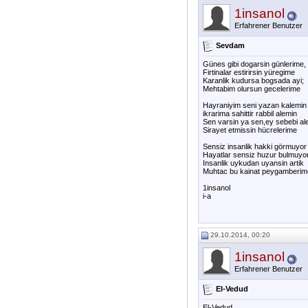
1insanol
Erfahrener Benutzer
Sevdam
Günes gibi dogarsin günlerime,
Firtinalar estirirsin yüregime
Karanlik kudursa bogsada ayi;
Mehtabim olursun gecelerime
Hayraniyim seni yazan kalemin
ikrarima sahittir rabbil alemin
Sen varsin ya sen,ey sebebi al
Sirayet etmissin hücrelerime
Sensiz insanlik hakki görmuyor
Hayatlar sensiz huzur bulmuyo
Insanlik uykudan uyansin artik
Muhtac bu kainat peygamberim
1insanol
i-a
29.10.2014, 00:20
1insanol
Erfahrener Benutzer
El-Vedud
El-Vedud