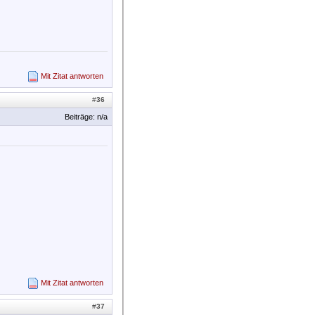
Mit Zitat antworten
#
36
Beiträge: n/a
Mit Zitat antworten
#
37