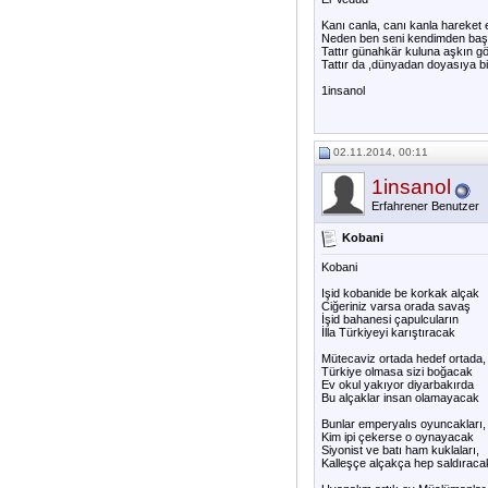
Kanı canla, canı kanla hareket e
Neden ben seni kendimden başk
Tattır günahkär kuluna aşkın g
Tattır da ,dünyadan doyasıya bi
1insanol
02.11.2014, 00:11
1insanol
Erfahrener Benutzer
Kobani
Kobani
Işid kobanide be korkak alçak
Ciğeriniz varsa orada savaş
İşid bahanesi çapulcuların
İlla Türkiyeyi karıştıracak
Mütecaviz ortada hedef ortada,
Türkiye olmasa sizi boğacak
Ev okul yakıyor diyarbakırda
Bu alçaklar insan olamayacak
Bunlar emperyalıs oyuncakları,
Kim ipi çekerse o oynayacak
Siyonist ve batı ham kuklaları,
Kalleşçe alçakça hep saldıraca