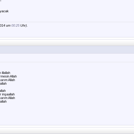
!
ayacak
.2014 um
00:25
Uhr).
illallah
rmesin Allah
karım Allah
allah
llah
r inşaallah
karım Allah
allah