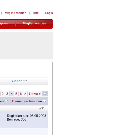
|
Mitglied werden
|
Hilfe
|
Login
uppen
Mitglied werden
Suchen
2
3
4
5
6
>
Letzte
»
nen
Thema durchsuchen
#
31
Registriert seit: 06.05.2008
Beiträge: 356