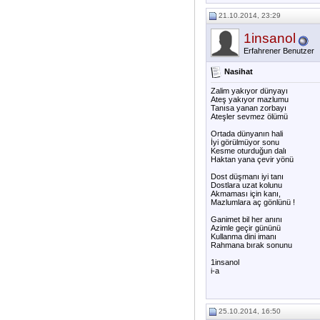
21.10.2014, 23:29
1insanol
Erfahrener Benutzer
Nasihat
Zalim yakıyor dünyayı
Ateş yakıyor mazlumu
Tanısa yanan zorbayı
Ateşler sevmez ölümü
Ortada dünyanın hali
İyi görülmüyor sonu
Kesme oturduğun dalı
Haktan yana çevir yönü
Dost düşmanı iyi tanı
Dostlara uzat kolunu
Akmaması için kanı,
Mazlumlara aç gönlünü !
Ganimet bil her anını
Azimle geçir gününü
Kullanma dini imanı
Rahmana bırak sonunu
1insanol
i-a
25.10.2014, 16:50