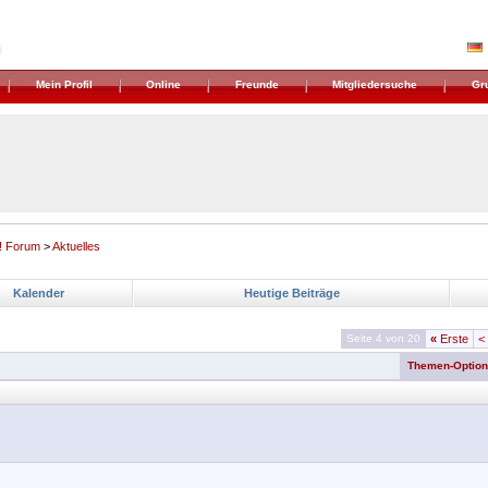
Mein Profil
Online
Freunde
Mitgliedersuche
Gr
! Forum
>
Aktuelles
Kalender
Heutige Beiträge
Seite 4 von 20
«
Erste
<
Themen-Optio