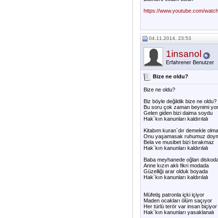
https://www.youtube.com/wat
04.11.2014, 23:53
1insanol
Erfahrener Benutzer
Bize ne oldu?
Bize ne oldu?
Biz böyle değildik bize ne oldu?
Bu soru çok zaman beynimi yo
Gelen giden bizi daima soydu
Hak`kın kanunları kaldırılalı
Kitabım kuran`dır demekle olm
Onu yaşamasak ruhumuz doy
Bela ve musibet bizi bırakmaz
Hak`kın kanunları kaldırılalı
Baba meyhanede oğlan diskod
Anne kızın aklı fikri modada
Güzelliği arar olduk boyada
Hak`kın kanunları kaldırılalı
Müfetiş patronla içki içiyor
Maden ocakları ölüm saçıyor
Her türlü terör var insan biçiyor
Hak`kın kanunları yasaklanalı