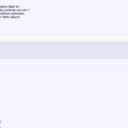
ttiren Allah`im
a yerlerde ara yim ?
önlümün tahtından,
r nefes alayım
k