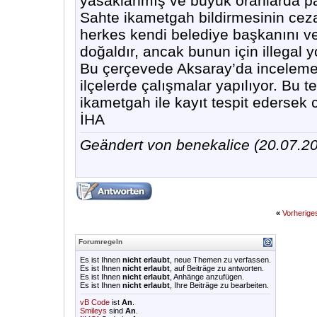
yasaklanmış ve büyük oranlarda par
Sahte ikametgah bildirmesinin ceza
herkes kendi belediye başkanını ve
doğaldır, ancak bunun için illegal y
Bu çerçevede Aksaray’da inceleme 
ilçelerde çalışmalar yapılıyor. Bu t
ikametgah ile kayıt tespit edersek 
İHA
Geändert von benekalice (20.07.
«
Vorherig
Forumregeln
Es ist Ihnen
nicht erlaubt
, neue Themen zu verfassen.
Es ist Ihnen
nicht erlaubt
, auf Beiträge zu antworten.
Es ist Ihnen
nicht erlaubt
, Anhänge anzufügen.
Es ist Ihnen
nicht erlaubt
, Ihre Beiträge zu bearbeiten.
vB Code
ist
An
.
Smileys
sind
An
.