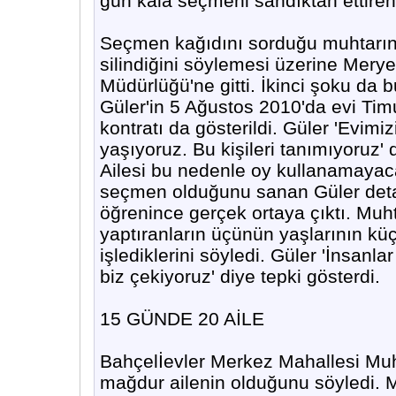
gün kala seçmeni sandıktan ettiren 
Seçmen kağıdını sorduğu muhtarın
silindiğini söylemesi üzerine Mer
Müdürlüğü'ne gitti. İkinci şoku da
Güler'in 5 Ağustos 2010'da evi Timu
kontratı da gösterildi. Güler 'Evimiz
yaşıyoruz. Bu kişileri tanımıyoruz'
Ailesi bu nedenle oy kullanamayac
seçmen olduğunu sanan Güler detay
öğrenince gerçek ortaya çıktı. Muht
yaptıranların üçünün yaşlarının kü
işlediklerini söyledi. Güler 'İnsan
biz çekiyoruz' diye tepki gösterdi.
15 GÜNDE 20 AİLE
Bahçelİevler Merkez Mahallesi Muh
mağdur ailenin olduğunu söyledi. M