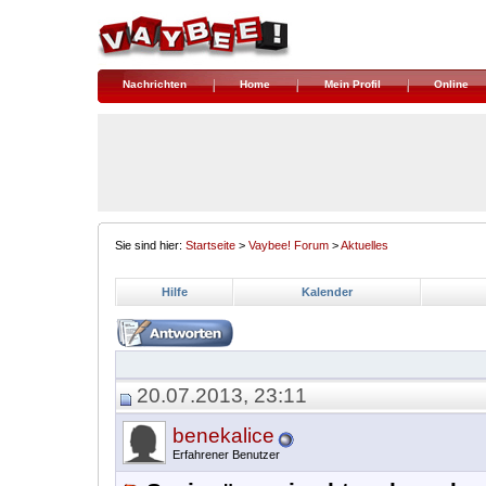
Nachrichten
Home
Mein Profil
Online
Sie sind hier:
Startseite
>
Vaybee! Forum
>
Aktuelles
Hilfe
Kalender
20.07.2013, 23:11
benekalice
Erfahrener Benutzer