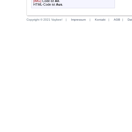
[IMG]
Code ist
An
.
HTML-Code ist
Aus
.
Copyright © 2021 Vaybee!
|
Impressum
|
Kontakt
|
AGB
|
Da