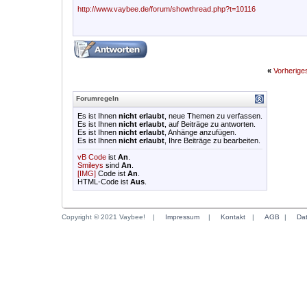
http://www.vaybee.de/forum/showthread.php?t=10116
«
Vorherig
Forumregeln
Es ist Ihnen
nicht erlaubt
, neue Themen zu verfassen.
Es ist Ihnen
nicht erlaubt
, auf Beiträge zu antworten.
Es ist Ihnen
nicht erlaubt
, Anhänge anzufügen.
Es ist Ihnen
nicht erlaubt
, Ihre Beiträge zu bearbeiten.
vB Code
ist
An
.
Smileys
sind
An
.
[IMG]
Code ist
An
.
HTML-Code ist
Aus
.
Copyright © 2021 Vaybee!
|
Impressum
|
Kontakt
|
AGB
|
Da